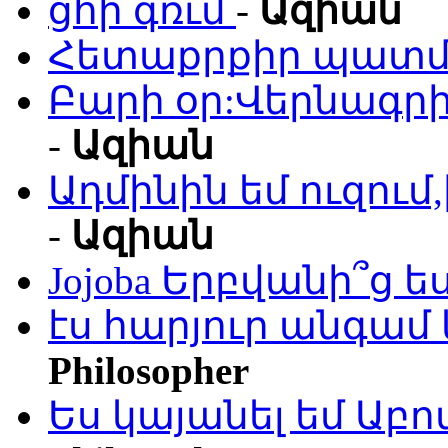
ցհի գռւմ
-
Ազիան
Հետաքրքիր պատմո
Բարի օր:Վերնագրի
-
Ազիան
Ադմինին եմ ուզու
-
Ազիան
Jojoba Երբվանի՞ց ե
էս հարյուր անգամ 
Philosopher
Ես կայանել եմ Աբ