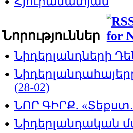
Հյուրամատյան
Նորություններ
Նիդերլանդների Դեն
Նիդերլանդահայե
(28-02)
ՆՈՐ ԳԻՐՔ. «Տեքստ…
Նիդերլանդական մ