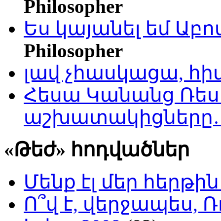
Philosopher
Ես կայանել եմ Աբ
Philosopher
լավ չհասկացա, հի
Հեսա Կանանց Ռեսո
աշխատակիցները
«Թեժ» հոդվածներ
Մենք էլ մեր հերթի
Ո՞վ է, վերջապես, Ռ