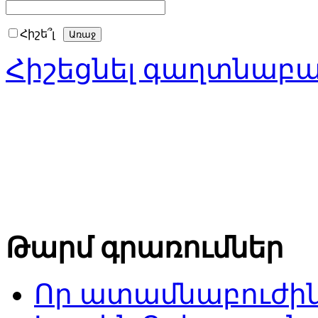
Հիշե՞լ
Հիշեցնել գաղտնաբ
Թարմ գրառումներ
Որ ատամնաբուժին