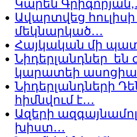
Կարեն Գրիգորյան
Ավարտվեց հուլիսի 
մեկնարկած…
Հայկական մի պատ
Նիդերլանդներ են
կարատեի ասոցիա
Նիդերլանդների Դե
հիմնվում է…
Ազերի ազգայնամոլ
խիստ…