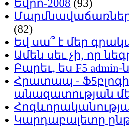
Եվրո-2008
(93)
Մարմնավաճառներ 
(82)
Եվ սա՞ է մեր գր
Ամեն սեւ չի, որ նե
Բարեւ, ես F5 admin-
Հրատապ - Ֆ5բլոգի
անազատության մ
Հոգևորականությ
Կարդաբալետը ընթ