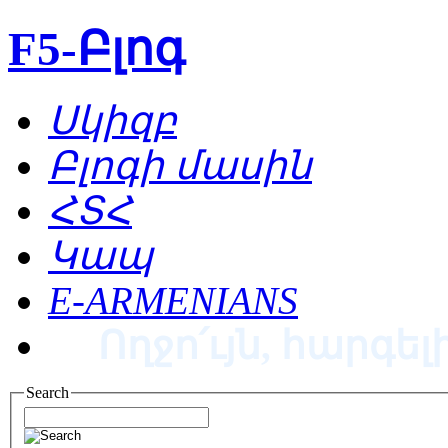
F5-Բլոգ
Սկիզբ
Բլոգի մասին
ՀՏՀ
Կապ
E-ARMENIANS
Ողջո՛ւյն, հարգելի
Search