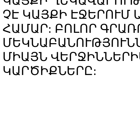
ԿԱՅՔԻ ՂԵԿԱՎԱՐՈՒ
ՉԷ ԿԱՅՔԻ ԷՋԵՐՈՒՄ
ՀԱՄԱՐ: ԲՈԼՈՐ ԳՐԱՌ
ՄԵԿՆԱԲԱՆՈՒԹՅՈՒՆՆ
ՄԻԱՅՆ ՎԵՐՋԻՆՆԵՐԻ
ԿԱՐԾԻՔՆԵՐԸ: