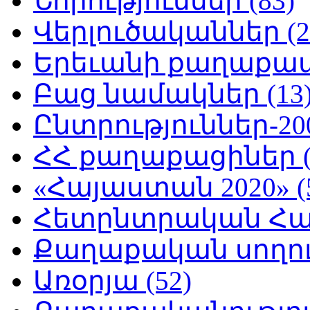
Նորություններ (83)
Վերլուծականներ (2
Երեւանի քաղաքապե
Բաց նամակներ (13
Ընտրություններ-200
ՀՀ քաղաքացիներ (
«Հայաստան 2020» (
Հետընտրական Հայ
Քաղաքական սողուն
Առօրյա (52)