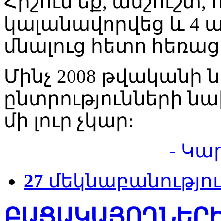
Հիշում եք, անշուշտ
կալանավորվեց և 4 ա
մնալուց հետո հեռա
Մինչ 2008 թվական
ընտրությունների նախ
մի լուր չկար:
- Կա
27
մեկնաբանությու
ԲԱՑԱԿԱՅՈՂՆԵՐԻ