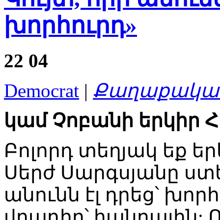
խորհուրդ»
22
04
Democrat
|
Քաղաքական
կամ Չոբանի երկիր 
Բոլորդ տեղյակ եք երե
Սերժ Սարգսյանը ստե
անունն էլ դրեց՝ խորհ
վրադիր՝ հանրային: 