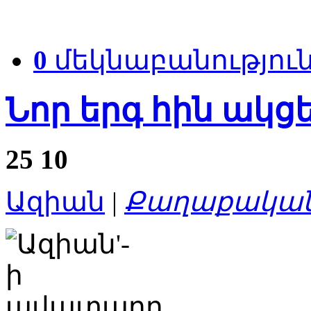
0
մեկնաբանությու
Նոր երգ հին ակց
25
10
Ազիան
|
Քաղաքական 