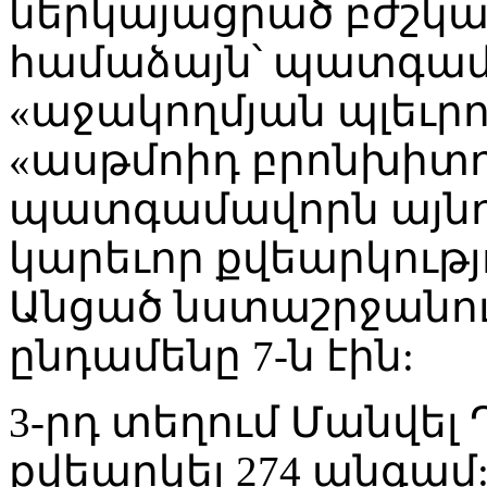
ներկայացրած բժշկ
համաձայն՝ պատգամ
«աջակողմյան պլեւրո
«ասթմոիդ բրոնխիտով
պատգամավորն այնու
կարեւոր քվեարկութ
Անցած նստաշրջանո
ընդամենը 7-ն էին:
3-րդ տեղում Մանվել 
քվեարկել 274 անգամ: