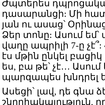
Ժպտերես դպրոցական
դասարանցի: Մի հատ
յան ու ասաց՝ Օրինաց
Ձեր տոնը: Ասում եմ՝ 
վաղը ապրիլի 7-ը չէ՞:
էս մթին ընկել բացիկ
ես, բա թե՝ չէ… Ասում 
պարզապես խնդրել ե
Ասեցի՝ լավ, դե գնա ձ
շնորհակալություն, 