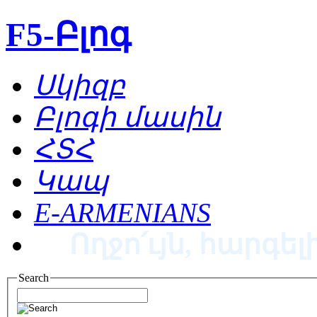
F5-Բլոգ
Սկիզբ
Բլոգի մասին
ՀՏՀ
Կապ
E-ARMENIANS
Ողջո՛ւյն, հարգելի
Search