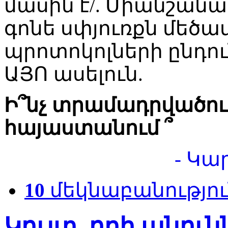
մասին է/. Միանշանակ
գոնե սփյուռքն մեծա
պրոտոկոլների ընդո
ԱՅՈ ասելուն.
Ի՞նչ տրամադրվածութ
հայաստանում ՞
- Կա
10
մեկնաբանությու
Կույտ, որի անուն