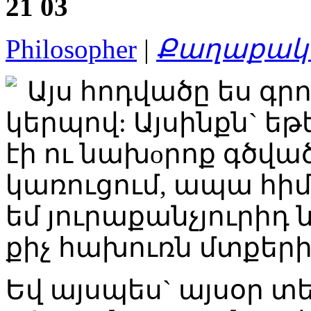
21
03
Philosopher
|
Քաղաքակա
Այս հոդվածը ես գ
կերպով: Այսինքն` եթ
էի ու նախoրոք գծված
կառուցում, ապա հիմա
եմ յուրաքանչյուրիդ 
քիչ հախուռն մտքեր
Եվ այսպես` այսօր տ