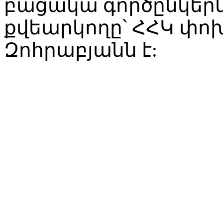
բացակա գործընկեր
քվեարկողը՝ ՀՀԿ փ
Զոհրաբյանն է: