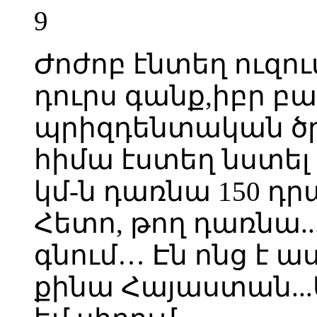
9
Ժոժոբ էնտեղ ուզում
դուրս գանք,իբր բա
պրիզդենտական ծր
հիմա էստեղ նստել 
կմ-ն դառնա 150 դրամ
Հետո, թող դառնա..
գնում… Էն ոնց է 
քինա Հայաստան...Ա