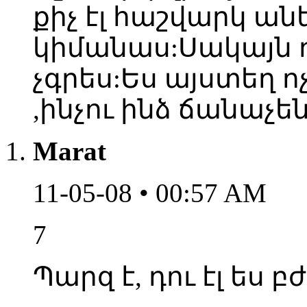
քիչ էլ հաշվարկ անե
կիմանաս:Սակայն 
չգրես:Ես այստեղ ո
,ինչու ինձ ճանաչեն
Marat
11-05-08 • 00:57 AM
7
Պարզ է, դու էլ ես 