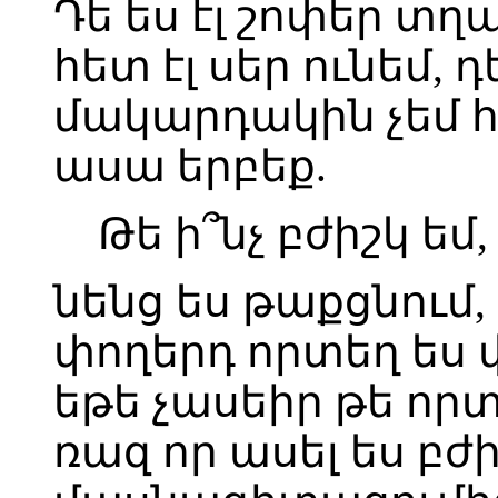
Դե ես էլ շոփեր տղա
հետ էլ սեր ունեմ, 
մակարդակին չեմ հա
ասա երբեք.
Թե ի՞նչ բժիշկ եմ,
նենց ես թաքցնում,
փողերդ որտեղ ես 
եթե չասեիր թե որ
ռազ որ ասել ես բժի