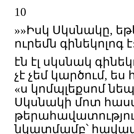
10
»»Իսկ Սկսնակը, եթ
ուրեմն գինեկոլոգ է
էն էլ սկսնակ գինեկո
չէ չեմ կարծում, ես 
«ս կոմպլեքսոմ նեպ
Սկսնակի մոտ հաստ
թերահավատությու
նկատմամբ՝ հավա