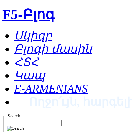
F5-Բլոգ
Սկիզբ
Բլոգի մասին
ՀՏՀ
Կապ
E-ARMENIANS
Ողջո՛ւյն, հարգելի
Search