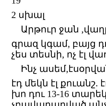
19
2 սխալ
Արթուր ջան ,վաղ
գրազ կգամ, բայց 
չես տեսնի, ոչ էլ վա
Ինչ ասեմ,էսօրվ
էդ մեկն էլ քուանշ. է
խո դու 13-16 տարե
չբավարարված անչ