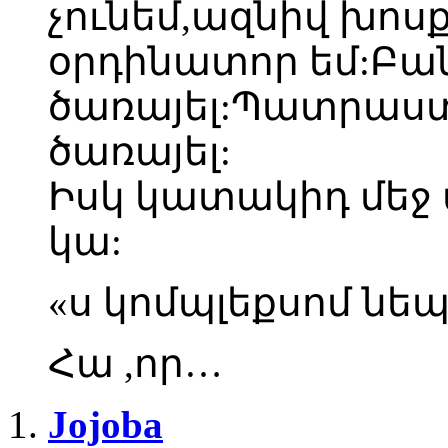
չունեմ,ազնիվ խոս
օրդինատոր եմ:Բան
ծառայել:Պատրաստ
ծառայել:
Իսկ կատակիդ մեջ 
կա:
«ս կոմպլեքսոմ նե
Հա ,որ…
Jojoba