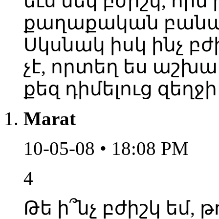
եւս մեկ բժիշկ, որ
քաղաքական բանավե
Սկսնակ իսկ ինչ բժ
չէ, որտեղ ես աշխ
քեզ դիմելուց զեղջի 
Marat
10-05-08 • 18:08 PM
4
Թե ի՞նչ բժիշկ եմ, թ