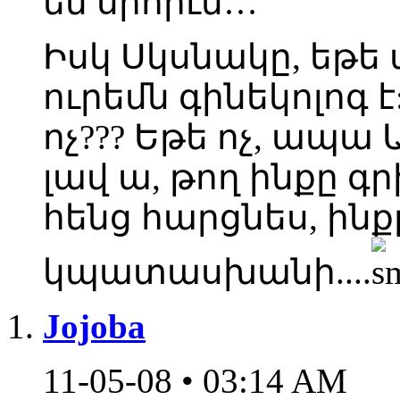
եմ սիորւմ…
Իսկ Սկսնակը, եթե 
ուրեմն գինեկոլոգ է
ոչ??? Եթե ոչ, ապա
լավ ա, թող ինքը գր
հենց հարցնես, ին
կպատասխանի....
Jojoba
11-05-08 • 03:14 AM