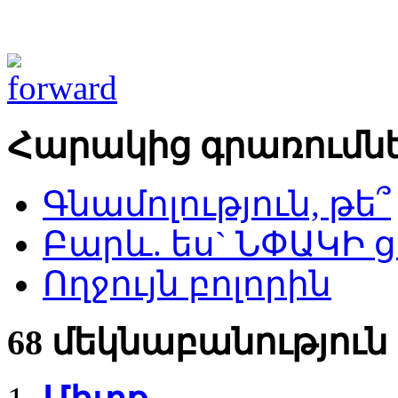
Հարակից գրառումն
Գնամոլություն, թե՞
Բարև. ես` ՆՓԱԿԻ 
Ողջույն բոլորին
68 մեկնաբանություն