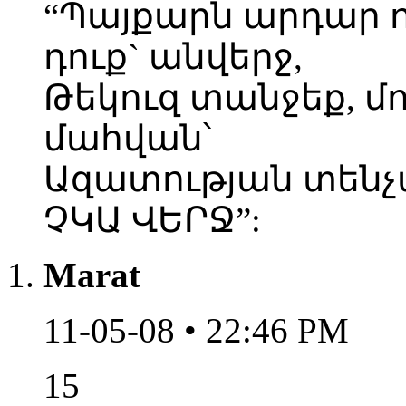
“Պայքարն արդար ո
դուք` անվերջ,
Թեկուզ տանջեք, մ
մահվան՝
Ազատության տենչ
ՉԿԱ ՎԵՐՋ”:
Marat
11-05-08 • 22:46 PM
15