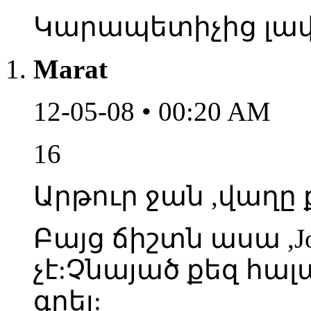
Կարապետիչից լավ
Marat
12-05-08 • 00:20 AM
16
Արթուր ջան ,վաղը 
Բայց ճիշտն ասա ,Jo
չէ:Չնայած քեզ հալ
գրել: