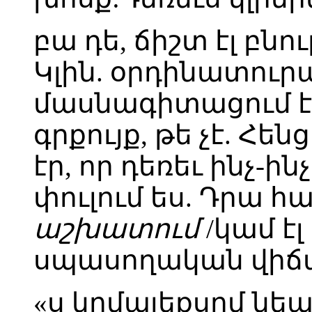
բա դե, ճիշտ էլ բնու
Կլին. օրդինատուր
մասնագիտացում է,
գրքույք, թե չէ. Հե
էր, որ դեռեւ ինչ-
փուլում ես. Դրա հ
աշխատում
/կամ է
սպասողական վիճա
«ս կոմպլեքսոմ նեպ