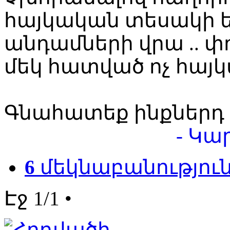
հայկական տեսակի ե
անդամների վրա .. փ
մեկ հատված ոչ հայ
Գնահատեք ինքներդ
- Կա
6
մեկնաբանությու
Էջ 1/1 •