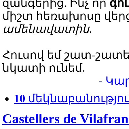
զանգերից. Ինչ որ
գու
միշտ հեռախոսը վերց
ամենավատին
.
Հուսով եմ շատ-շատ
նկատի ունեմ.
- Կա
10
մեկնաբանությու
Castellers de Vilafra