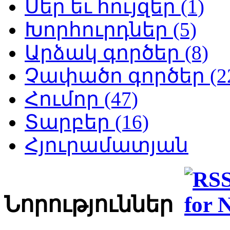
Սեր եւ հույզեր (1)
Խորհուրդներ (5)
Արձակ գործեր (8)
Չափածո գործեր (2
Հումոր (47)
Տարբեր (16)
Հյուրամատյան
Նորություններ