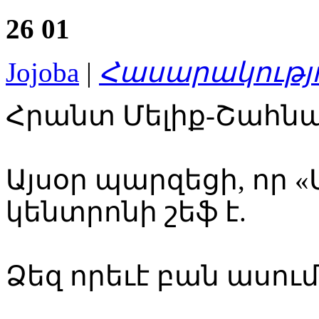
26
01
Jojoba
|
Հասարակությ
Հրանտ Մելիք-Շահնազ
Այսօր պարզեցի, որ 
կենտրոնի շեֆ է.
Ձեզ որեւէ բան ասում 