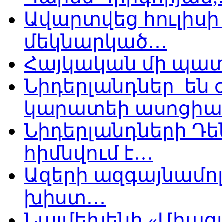
Ավարտվեց հուլիսի 
մեկնարկած…
Հայկական մի պատ
Նիդերլանդներ են
կարատեի ասոցիա
Նիդերլանդների Դե
հիմնվում է…
Ազերի ազգայնամոլ
խիստ…
Նայմեխենի «Միացյ