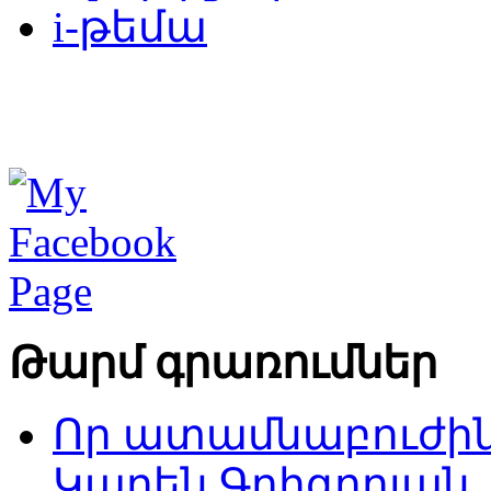
i-թեմա
Թարմ գրառումներ
Որ ատամնաբուժին
Կարեն Գրիգորյան