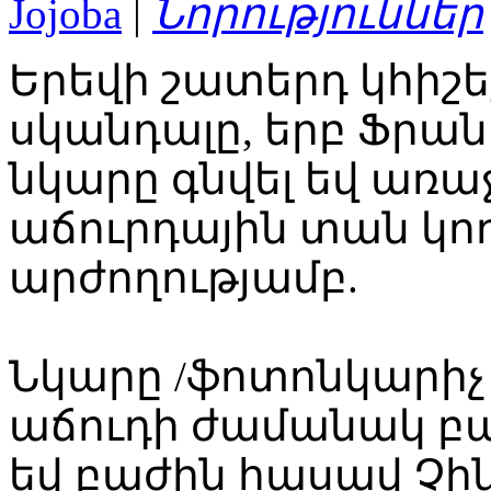
Jojoba
|
Նորություններ
Երեվի շատերդ կհիշ
սկանդալը, երբ Ֆրա
նկարը գնվել եվ առաջա
աճուրդային տան կողմ
արժողությամբ.
Նկարը /ֆոտոնկարիչ 
աճուդի ժամանակ բ
եվ բաժին հասավ Չին