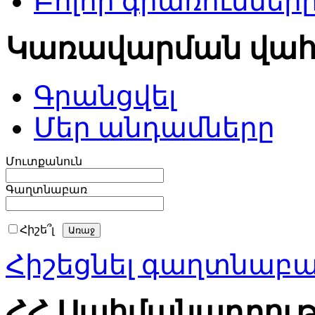
Բոլոր գրառումներ
Կառավարման վա
Գրանցվել
Մեր անդամները
Մուտքանուն
Գաղտնաբառ
Հիշե՞լ
Հիշեցնել գաղտնաբ
ՀՀ Սահմանադրութ