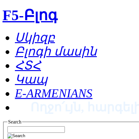
F5-Բլոգ
Սկիզբ
Բլոգի մասին
ՀՏՀ
Կապ
E-ARMENIANS
Ողջո՛ւյն, հարգելի
Search