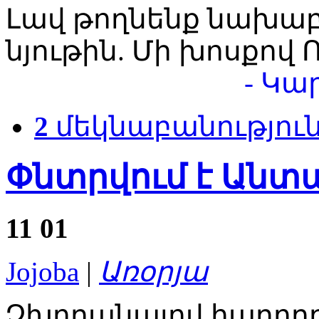
Լավ թողնենք նախաբա
նյութին. Մի խոսքով 
- Կա
2
մեկնաբանությու
Փնտրվում է Անտ
11
01
Jojoba
|
Առօրյա
Չխորանալով հաղոր