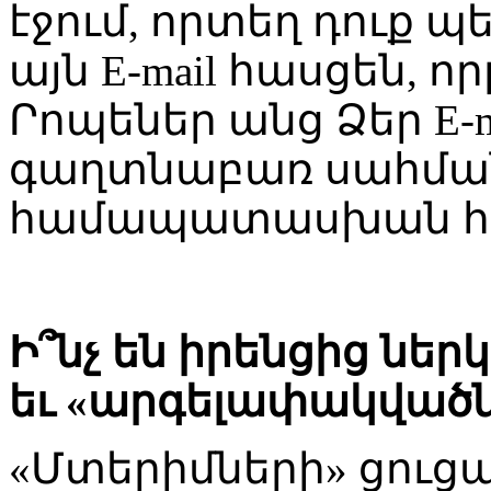
էջում, որտեղ դուք 
այն E-mail հասցեն, որ
Րոպեներ անց Ձեր E-m
գաղտնաբառ սահմանե
համապատասխան հր
Ի՞նչ են իրենցից նե
եւ «արգելափակվածն
«Մտերիմների» ցուցակ