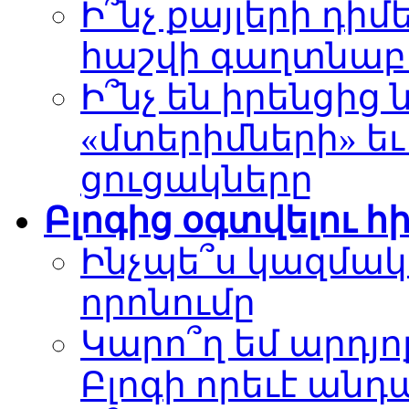
Ի՞նչ քայլերի դիմե
հաշվի գաղտնա
Ի՞նչ են իրենցից
«մտերիմների» ե
ցուցակները
Բլոգից օգտվելու 
Ինչպե՞ս կազմակե
որոնումը
Կարո՞ղ եմ արդյո
Բլոգի որեւէ անդ