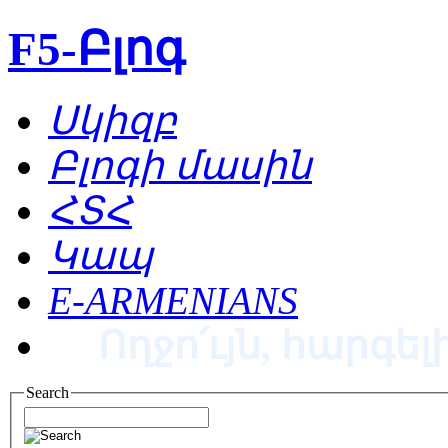
F5-Բլոգ
Սկիզբ
Բլոգի մասին
ՀՏՀ
Կապ
E-ARMENIANS
Ողջո՛ւյն, հարգելի
Search