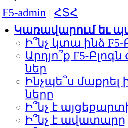
F5-admin
|
ՀՏՀ
Կառավարում եւ 
Ի՞նչ կտա ինձ F5-
Արդյո՞ք F5-Բլոգն 
ներ
Ինչպե՞ս մաքրել ի
ները
Ի՞նչ է այցեքարտ
Ի՞նչ է ավատարը