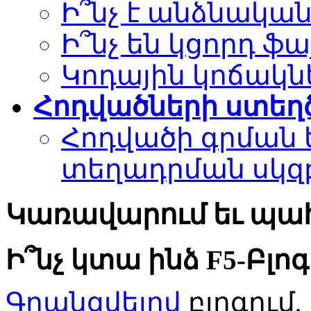
Ի՞նչ է անձնակա
Ի՞նչ են կցորդ ֆա
Կոդային կոճակնե
Հոդվածների ստեղ
Հոդվածի գրման ե
տեղադրման սկզ
Կառավարում եւ պա
Ի՞նչ կտա ինձ F5-Բլո
Գրանցվելով
բլոգում