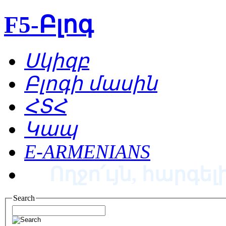
F5-Բլոգ
Սկիզբ
Բլոգի մասին
ՀՏՀ
Կապ
E-ARMENIANS
Ողջո՛ւյն, հարգելի
Search