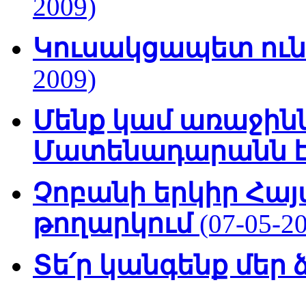
2009)
Կուսակցապետ ուն
2009)
Մենք կամ առաջինն
Մատենադարանն 
Չոբանի երկիր Հա
թողարկում
(07-05-2
Տե՛ր կանգենք մեր