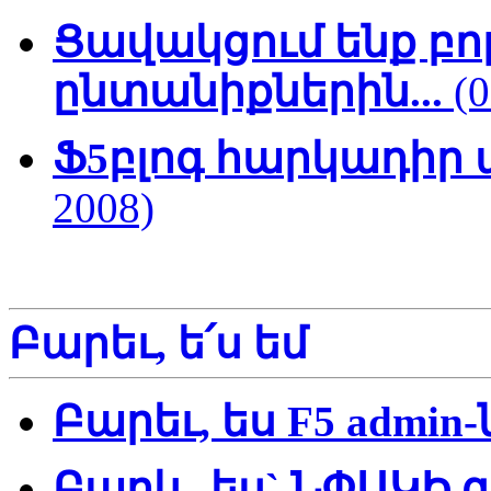
Ցավակցում ենք բո
ընտանիքներին...
(
Ֆ5բլոգ հարկադիր
2008)
Բարեւ, ե՛ս եմ
Բարեւ, ես F5 admin-
Բարև. ես` ՆՓԱԿԻ 