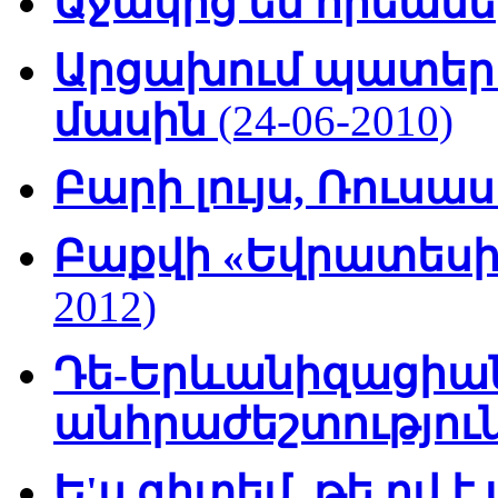
Աջակից եմ հրեան
Արցախում պատեր
մասին
(24-06-2010)
Բարի լույս, Ռուս
Բաքվի «Եվրատեսի
2012)
Դե-Երևանիզացիան
անհրաժեշտությու
Ե'ս գիտեմ, թե ով 