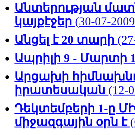
Անտերության մատ
կայքէջեր
(30-07-2009
Անցել է 20 տարի
(27
Ապրիլի 9 - Մարտի 1
Արցախի հիմնախնդր
իրատեսական
(12-
Դեկտեմբերի 1-ը Մ
միջազգային օրն է