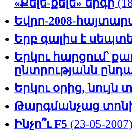
«Քելե-քելե» երգը
(1
Եվրո-2008-հայտար
Երբ գալիս է սեպտ
Երկու հարցում՝ 
ընտրությանն ընդ
Երկու օրից, նույն տ
Թարգմանչաց տոն
Ինչո՞ւ F5
(23-05-2007