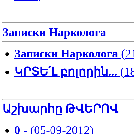
Записки Нарколога
Записки Нарколога
(2
ԿՐՏԵ՛Լ բոլորին...
(1
Աշխարհը ԹՎԵՐՈՎ
0 -
(05-09-2012)