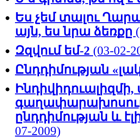
Ես չեմ տալու Ղար
այն, ես նրա ձեռքը
Զզվում եմ-2
(03-02-2
Ընդդիմության «լա
Ինդիվիդուալիզմի,
գաղափարախոսությ
ընդդիմության և էլ
07-2009)