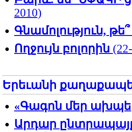
2010)
Գնամոլություն, թե
Ողջույն բոլորին
(22
Երեւանի քաղաքապե
«Գագոն մեր ախպ
Արդար ընտրապայք