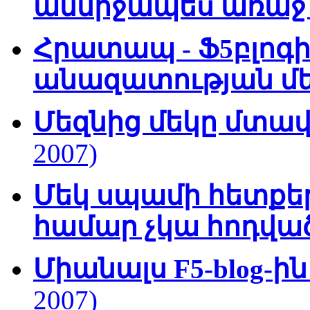
անմիջապես առա
Հրատապ - Ֆ5բլոգի
անազատության մ
Մեզնից մեկը մտավ
2007)
Մեկ սպամի հետքեր
համար չկա հոդվա
Միանալս F5-blog-ի
2007)