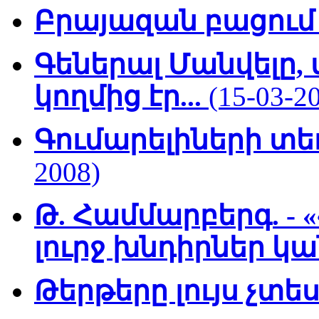
Բրայազան բացում
Գեներալ Մանվելը,
կողմից էր...
(15-03-2
Գումարելիների տ
2008)
Թ. Համմարբերգ. -
լուրջ խնդիրներ կ
Թերթերը լույս չտ