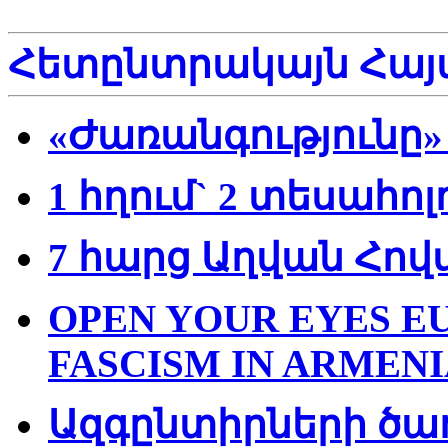
Հետընտրակայն Հա
«Ժառանգությունը»
1 հղում` 2 տեսահո
7 հարց Աղվան Հո
OPEN YOUR EYES EU
FASCISM IN ARMENI
Ազգընտիրների ծա