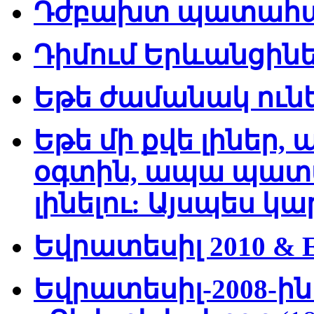
Դժբախտ պատահար
Դիմում Երևանցին
Եթե ժամանակ ուն
Եթե մի քվե լիներ, 
օգտին, ապա պատմո
լինելու: Այսպես կա
Եվրատեսիլ 2010 & E
Եվրատեսիլ-2008-ի