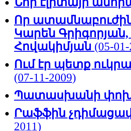
Նոր էլիտայի անհր
Որ ատամնաբուժին
Կարեն Գրիգորյան,
Հովակիմյան
(05-01-
Ում էր պետք ուկ
(07-11-2009)
Պատասխանի փո
Րաֆֆին չդիմացավ 
2011)