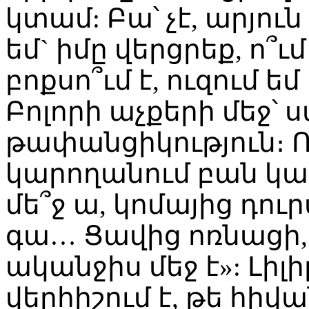
կտամ: Բա՝ չէ, արյուն
եմ` իմը վերցրեք, ո՞ւ
բոքսո՞ւմ է, ուզում եմ
Բոլորի աչքերի մեջ՝ ս
թափանցիկություն։ Ոչ
կարողանում բան կա
մե՞ջ ա, կոմայից դուր
գա… Ցավից ոռնացի, 
ականջիս մեջ է»: Լի
վերհիշում է, թե հիվ