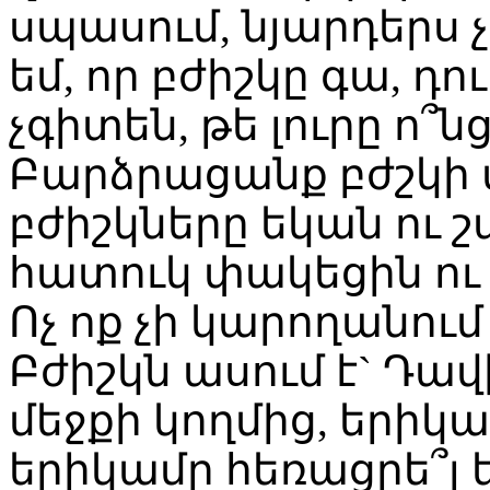
սպասում, նյարդերս 
եմ, որ բժիշկը գա, դո
չգիտեն, թե լուրը ո՞ն
Բարձրացանք բժշկի մ
բժիշկները եկան ու շա
հատուկ փակեցին ու
Ոչ ոք չի կարողանում 
Բժիշկն ասում է` Դավ
մեջքի կողմից, երիկա
երիկամը հեռացրե՞լ ե