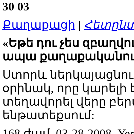
30
03
Քաղաքացի
|
Հետըն
«Եթե դու չես զբաղվ
ապա քաղաքականությ
Ստորև ներկայացնու
օրինակ, որը կարելի 
տեղավորել վերը բե
ենթատեքսում:
168 ժամ, 03-28-2008, Yer