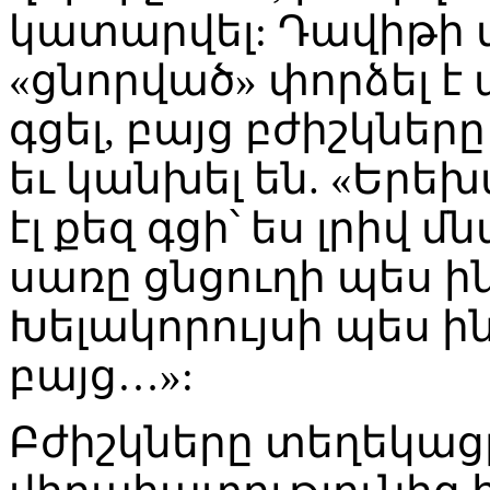
կատարվել: Դավիթի 
«ցնորված» փորձել է
գցել, բայց բժիշկներ
եւ կանխել են. «Երեխ
էլ քեզ գցի՝ ես լրիվ 
սառը ցնցուղի պես ի
Խելակորույսի պես 
բայց…»:
Բժիշկները տեղեկացր