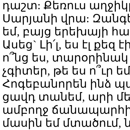
դաշտ: Քեռուս աղջիկ
Սարյանի վրա: Զանգե
եմ, բայց երեխայի հ
Ասեց` Լի՛լ, ես էլ քեզ
ո՞նց ես, տարօրինակ
չգիտեր, թե ես ո՞ւր եմ,
Հոգեբանորեն ինձ պա
ցավդ տանեմ, արի մեր
ամբողջ ճանապարհի
մասին եմ մտածում, 