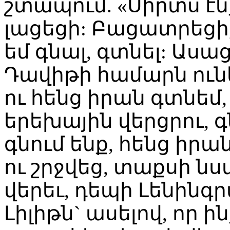
շտապում. «Սիրտս էն
լացեցի: Բացատրեցի,
եմ գնալ, գտնել: Ասաց
Դավիթի համարն ուն
ու հենց իրան գտնեմ,
երեխային վերցրու, գ
գնում ենք, հենց իր
ու շրջվեց, տաքսի ն
վերեւ, դեպի Լենինգ
Լիլիթն` ասելով, որ ի