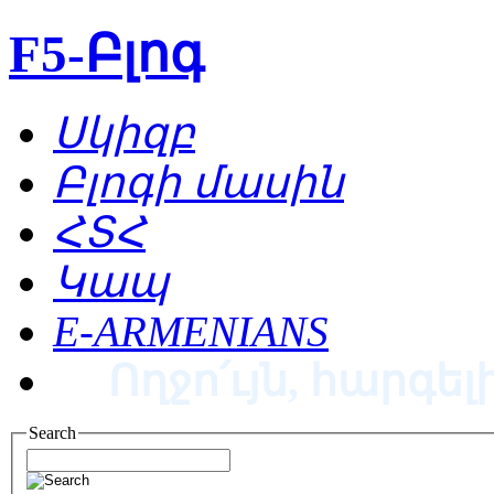
F5-Բլոգ
Սկիզբ
Բլոգի մասին
ՀՏՀ
Կապ
E-ARMENIANS
Ողջո՛ւյն, հարգելի
Search