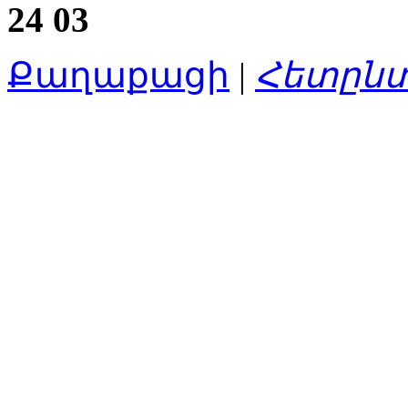
24
03
Քաղաքացի
|
Հետըն