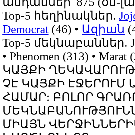
անդամներ՝ 875 (օն-լայն
Top-5 հեղինակներ.
Joj
Democrat
(46) •
Ազիան
(
Top-5 մեկնաբաններ. Jojo
• Phenomen (313) • Mara
ԿԱՅՔԻ ՂԵԿԱՎԱՐՈՒ
ՉԷ ԿԱՅՔԻ ԷՋԵՐՈՒՄ
ՀԱՄԱՐ: ԲՈԼՈՐ ԳՐԱՌ
ՄԵԿՆԱԲԱՆՈՒԹՅՈՒՆՆ
ՄԻԱՅՆ ՎԵՐՋԻՆՆԵՐԻ