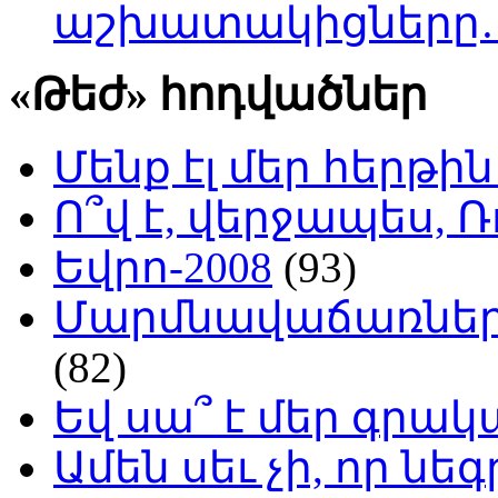
աշխատակիցները
«Թեժ» հոդվածներ
Մենք էլ մեր հերթի
Ո՞վ է, վերջապես, Ռ
Եվրո-2008
(93)
Մարմնավաճառներ 
(82)
Եվ սա՞ է մեր գր
Ամեն սեւ չի, որ նե