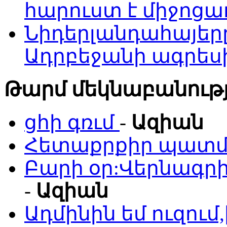
հարուստ է միջոցա
Նիդերլանդահայե
Ադրբեջանի ագրես
Թարմ մեկնաբանությ
ցհի գռւմ
-
Ազիան
Հետաքրքիր պատմո
Բարի օր:Վերնագրի
-
Ազիան
Ադմինին եմ ուզու