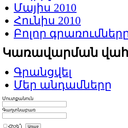
Մայիս 2010
Հունիս 2010
Բոլոր գրառումներ
Կառավարման վա
Գրանցվել
Մեր անդամները
Մուտքանուն
Գաղտնաբառ
Հիշե՞լ