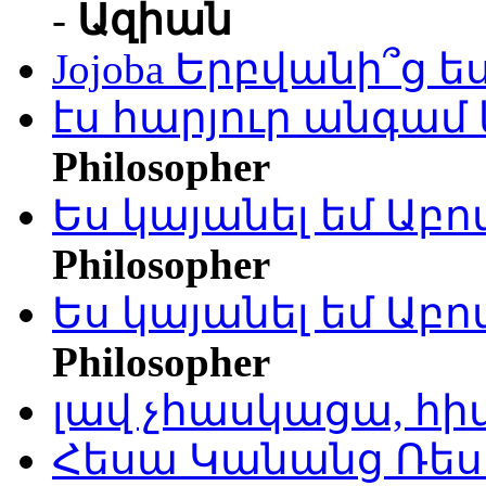
-
Ազիան
Jojoba Երբվանի՞ց ե
էս հարյուր անգամ 
Philosopher
Ես կայանել եմ Աբ
Philosopher
Ես կայանել եմ Աբ
Philosopher
լավ չհասկացա, հի
Հեսա Կանանց Ռեսո