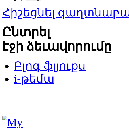
Հիշեցնել գաղտնաբ
Ընտրել
էջի ձեւավորումը
Բլոգ-ֆլյուքս
i-թեմա