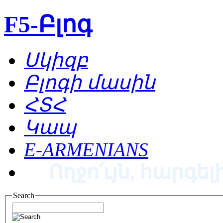
F5-Բլոգ
Սկիզբ
Բլոգի մասին
ՀՏՀ
Կապ
E-ARMENIANS
Ողջո՛ւյն, հարգելի
Search