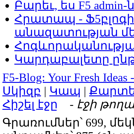
Բարեւ, ես F5 admin-
Հրատապ - Ֆ5բլոգի
անազատության մ
Հոգևորականությ
Կարդաբալետը ընթ
F5-Blog: Your Fresh Ideas 
Սկիզբ
|
Կապ
|
Քարտ
Հիշել էջը
- էջի թողա
Գրառումներ՝ 699, մեկ