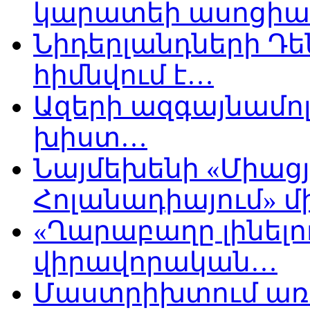
կարատեի ասոցիա
Նիդերլանդների Դե
հիմնվում է…
Ազերի ազգայնամոլ
խիստ…
Նայմեխենի «Միացյ
Հոլանադիայում» մի
«Ղարաբաղը լինելու
վիրավորական…
Մաստրիխտում առ