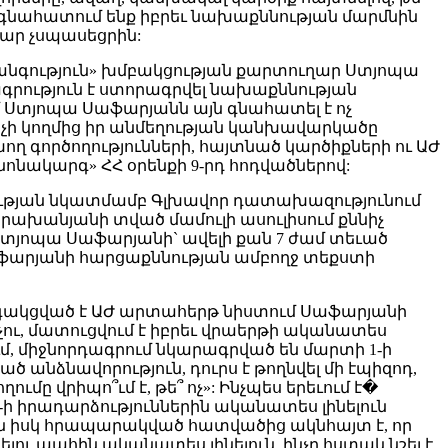
նը գնահատում ենք իբրեւ նախաքննության մարմնին
կար չսպասեցրին:
ռանգություն» խմբակցության քարտուղար Ստյոպա
գրություն է ստորագրվել նախաքննության
 Ստյոպա Սաֆարյանն այն գնահատել է ոչ
նիչի կողմից իր անմեղության կանխավարկածը
 գործողությունների, հայտնած կարծիքների ու ԱԺ
անոնակարգ» ՀՀ օրենքի 9-րդ հոդվածներով:
նության նկատմամբ Գլխավոր դատախազությունում
ախանյանի տված մամուլի ասուլիսում քննիչ
 Ստյոպա Սաֆարյանի` ավելի քան 7 ժամ տեւած
աֆարյանի հարցաքննության ամբողջ տեքստի
գակցված է ԱԺ արտահերթ նիստում Սաֆարյանի
չու, մատուցվում է իբրեւ վրաերթի ականատես
ում, միջնորդագրում նկարագրված են մարտի 1-ի
 անձնավորություն, դուրս է թողնվել մի էպիզոդ,
մը վրիպո՞ւմ է, թե՞ ոչ»: Ինչպես երեւում է�
-ի իրադարձություններին ականատես լինելուն
են իսկ հրապարակված հատվածից ակնհայտ է, որ
լու պահին ականատես լինելուն, ինչը հստակ նշել է