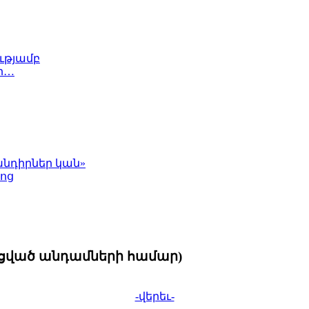
ւթյամբ
էր…
 խնդիրներ կան»
ջոց
նցված անդամների համար)
-վերեւ-