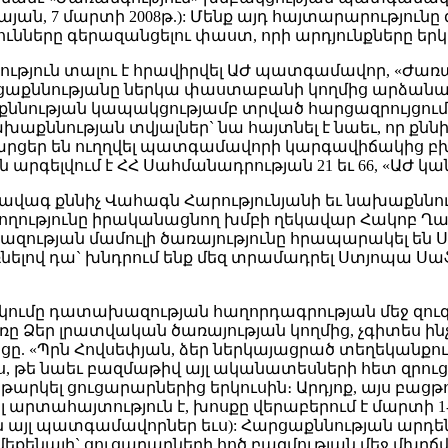
կայան, 7 մարտի 2008թ.): Մենք այդ հայտարարությու
ունները գերազանցելու փաստ, որի արդյունքները եր
յություն տալու է հրավիրվել ԱԺ պատգամավոր, «Ժա
արցաքննությանը ներկա փաստաբանի կողմից արձանա
աքննության կապակցությամբ տրված հարցազրույցում
աքննության տվյալներ` նա հայտնել է նաեւ, որ քն
եր են ուղղվել պատգամավորի կարգավիճակից բխող
ն արգելվում է ՀՀ Սահմանադրության 21 եւ 66, «ԱԺ կ
 ավագ քննիչ Վահագն Հարությունյանի եւ նախաքն
ղությունը իրականացնող խմբի ղեկավար Հակոբ Ղար
խազության մամուլի ծառայությունը հրապարակել են
նելով դա` խնդրում ենք մեզ տրամադրել Ստյոպա Ս
կումը դատախազության հաղորդագրության մեջ զու
ը Ձեր լրատվական ծառայության կողմից, չգիտես ին
արցը. «Պրն Հովսեփյան, ձեր ներկայացրած տեղեկանք
, թե նաեւ բազմաթիվ այլ ականատեսների հետ զրուցած
րկել ցուցարարներից երկուսին։ Արդյոք, այս բացթողու
 արտահայտություն է, խոսքը վերաբերում է մարտի 1
ան այլ պատգամավորներ եւս): Հարցաքննության արդ
եքենայի` ցուցարարների հոծ բազմության մեջ մխրճվե