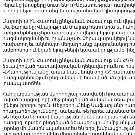
«նրանց խոսքերը սուտ են»: («Ազատություն» ռադիո
ուղղորդելու հրահանգ եւ պաշտոնական լիազորությ
Մարտի 10-ին Հատուկ քննչական ծառայություն վկա
Սաֆարյանը: Վկայություն տալուց հետո նրա եւ հ
արդյունքները չհրապարակելու վերաբերյալ: Հարց
բազմակողմանի եւ ոչ անաչառ: Չհրապարակելով նախ
խախտող եւ ակնհայտ մեղադրանք պարունակող հարց
ամբիոնից ունեցած ելույթների կապակցությամբ, ինչ
Մարտի 12-ին Հատուկ քննչական ծառայության ՀԿԳ
ձեւավորված դատավարական ղեկավարումն ու հսկո
Վ.Հարությունյանը, ապա նաեւ նույն օրը ՀՀ դատա
հարցաքննության ընդամենը մի հատված: Հաշվի առ
լուսապատճեն:
Հարցաքննության վերոհիշյալ հատվածի հրապարա
տված հարցով, որի մեջ ընդգծված «ականատես» բառ
լինելու իրողություն: Մեջբերում ենք Սաֆարյանի հ
իրադարձությունները, սակայն, թե իբրեւ ականատես
թե ինչպես էր ոստիկանության մեքենան վրաերթի ենթա
հարցից, որտեղ ընդգծված ձեւակերպումը միջանկյալ
(որոնց մի մասին ականատես են եղել խմբակցությ
այդ դրվագներից մեկը վերաբերել է ոստիկանական մ