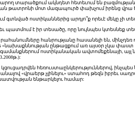
հարող տարածքում ակնդետ հետեւում են բազմության
ն թատրոնի մոտ մազապուրծ փախչում իրենց վրա ե
 գտնված ոստիկաններից արդյո՞ք որեւէ մեկը չի տես
ջեւ պատմում է իր տեսածը, որը նույնպես կտեսնեք տե
կարահանումները հանրությանը հասանելի են, մինչդ
 թե «նախաքննության ընթացքում առ այսօր չկա փաս
նգամանքներում ոստիկանական ավտոմեքենայի, այլ նա
2008թ.):
պես կցուցադրվեն հեռուստաընկերություններով, ինչ
անալով «վրաերթ չլինելու» ստահոդ թեզն իբրեւ սա
տվության ենթարկելու համար: