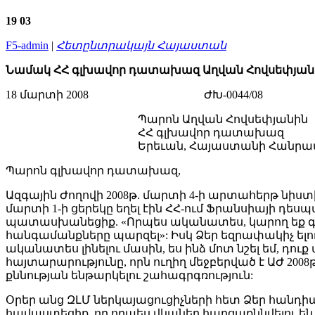
19
03
F5-admin
|
Հետընտրակայն Հայաստան
Նամակ ՀՀ գլխավոր դատախազ Աղվան Հովսեփյան
18 մարտի 2008 ԺԽ-0044/08
Պարոն Աղվան Հովսեփյանին
ՀՀ գլխավոր դատախազ
Երեւան, Հայաստանի Հանրապետ
Պարոն գլխավոր դատախազ,
Ազգային Ժողովի 2008թ. մարտի 4-ի արտահերթ նի
մարտի 1-ի ցերեկը եղել էին ՀՀ-ում Ֆրանսիայի 
պատասխանեցիք. «Որպես ականատես, կարող եք գալ 
հանգամանքները պարզել»: Իսկ Ձեր եզրափակիչ ելո
ականատես լինելու մասին, ես ինձ մոտ նշել եմ, դու
հայտարարությունը, որն ուղիղ մեջբերված է ԱԺ 200
քննության ենթարկելու շահագրգռություն:
Օրեր անց ԶԼՄ ներկայացուցիչների հետ Ձեր հանդի
հավաստեցիք, որ որպես վկաներ հարցաքննվելու ե