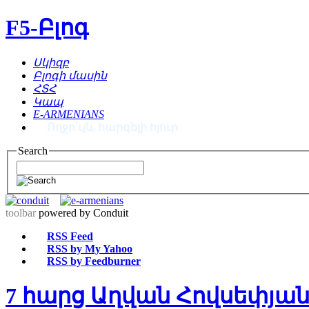
F5-Բլոգ
Սկիզբ
Բլոգի մասին
ՀՏՀ
Կապ
E-ARMENIANS
Ողջո՛ւյն, հարգելի հյուր
Search
toolbar
powered by Conduit
RSS Feed
RSS by My Yahoo
RSS by Feedburner
7 հարց Աղվան Հովսեփյա