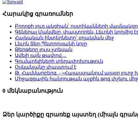
Հարակից գրառումներ
Բողոքի լուռ ակցիան՝ ոստիկանների մասնակցո
Գեներալ Մանվելը, փաստորեն, Լեւոնի կողմից 
Հայկական ինտերնետը՝ օղակման մեջ
Լեւոն Տեր-Պետրոսյանի կոչը
Թերթերը լույս չտեսան
Ավելի լայն թափով…
Գումարելիների տեղափոխություն
Օսկանյանը փաստում է
Թ. Համմարբերգ. - «Հայաստանում այսօր լուրջ
Միջազգային հանրության աչքին թոզ փչելու մի
0 մեկնաբանություն
Ձեր կարծիքը գրառեք այստեղ (միայն գրա