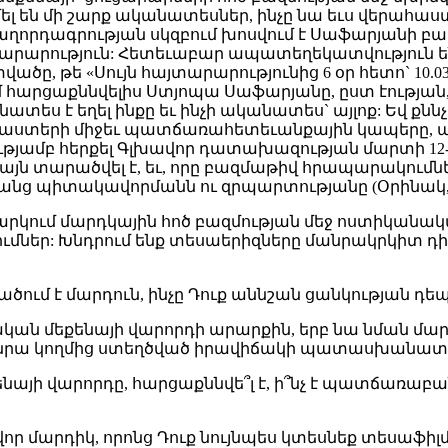
 են մի շարք ականատեսներ, ինչը նա եւս վերահաստա
ղորդագրության սկզբում խոսվում է Սաֆարյանի բա
յտարարություն: Հետեւաբար ապատեղեկատվություն ե
ծը, թե «Սույն հայտարարությունից 6 օր հետո` 10.0
 հարցաքննվելիս Ստյոպա Սաֆարյանը, ըստ էության, 
ատես է եղել ինքը եւ ինչի ականատես` այլոք: Եվ ք
 փաստերի միջեւ պատճառահետեւանքային կապերը, 
ությամբ հերքել Գլխավոր դատախազության մարտի 12
այն տարածվել է, եւ, որը բազմաթիվ հրապարակումնե
նց պիտակավորմանն ու զրպարտությանը (Օրինակ, «Հա
արկում մարդկային հոծ բազմության մեջ ոստիկանակ
ւմներ: Խնդրում ենք տեսաերիզները մանրակրկիտ դ
րվածում է մարդուն, ինչը Դուք աննշան ցանկության 
ն մեքենայի վարորդի արարքին, երբ նա նման մարդ
կրի նրա կողմից ստեղծված իրավիճակի պատասխանատվ
այի վարորդը, հարցաքննվե՞լ է, ի՞նչ է պատճառաբանել
վոր մարդիկ, որոնց Դուք նույնպես կտեսնեք տեսաֆի