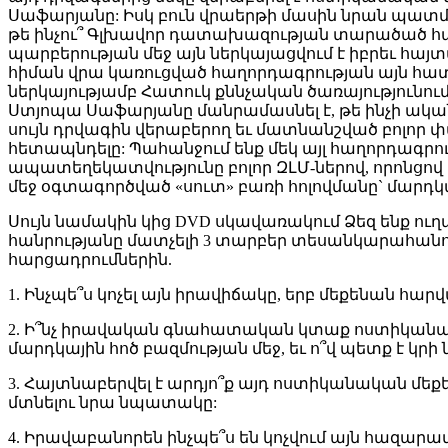
Սաֆարյանը: Իսկ բուն վրաերթի մասին նրան պատմել
թե ինչու՞ Գլխավոր դատախազության տարածած հա
պարբերության մեջ այն ներկայացվում է իբրեւ հա
հիման վրա կառուցված հաղորդագրության այն հատվա
ներկայությամբ Հատուկ քննչական ծառայությունում
Ստյոպա Սաֆարյանը մանրամասնել է, թե ինչի ական
սույն դրվագին վերաբերող եւ մատնանշված բոլոր
հետապնդելը: Պահանջում ենք մեկ այլ հաղորդագր
ապատեղեկատվությունը բոլոր ԶԼՄ-ներով, որոնցով 
մեջ օգտագործված «սուտ» բառի հոլովմանը` մարդկա
Սույն նամակին կից DVD սկավառակում Ձեզ ենք ուղ
հանրությանը մատչելի 3 տարբեր տեսանկարահանո
հարցադրումներին.
1. Ինչպե՞ս կոչել այն իրավիճակը, երբ մեքենան հա
2. Ի՞նչ իրավական գնահատական կտաք ոստիկանակա
մարդկային հոծ բազմության մեջ, եւ ո՞վ պետք է 
3. Հայտնաբերվել է արդյո՞ք այդ ոստիկանական մեքեն
մտնելու նրա նպատակը:
4. Իրավաբանորեն ինչպե՞ս են կոչվում այն հազարա