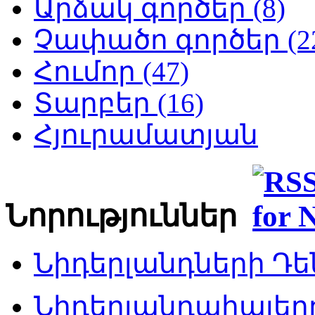
Արձակ գործեր (8)
Չափածո գործեր (2
Հումոր (47)
Տարբեր (16)
Հյուրամատյան
Նորություններ
Նիդերլանդների Դեն
Նիդերլանդահայե