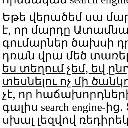
Եթե վերածեմ սա մարդ
է, որ մարդը Ատամնա
գումարներ ծախսի դր
դռան վրա մեծ տառեր
ես տեղում չեմ, եվ 
տեսնելու ոչ մի ծանկո
չէ, որ հաճախորդների
գալիս search engine-ի
սխալ լեզվով ռեդիր