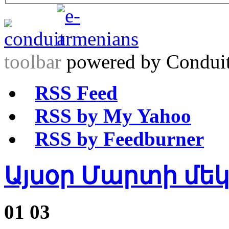
toolbar
powered by Condui
RSS Feed
RSS by My Yahoo
RSS by Feedburner
Այսօր Մարտի մեկ
01
03