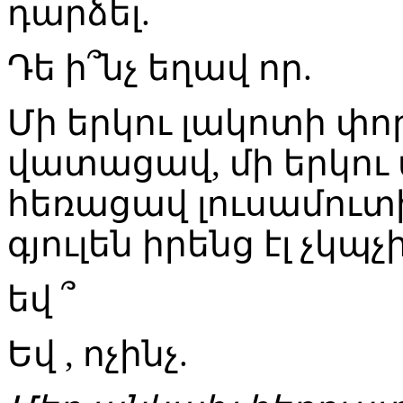
դարձել.
Դե ի՞նչ եղավ որ.
Մի երկու լակոտի փոր
վատացավ, մի երկու 
հեռացավ լուսամուտի
գյուլեն իրենց էլ չկպչի
եվ ՞
Եվ , ոչինչ.