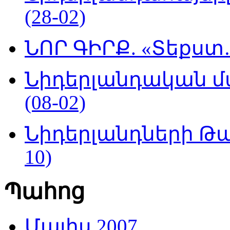
(28-02)
ՆՈՐ ԳԻՐՔ. «Տեքստ…
Նիդերլանդական մ
(08-02)
Նիդերլանդների Թա
10)
Պահոց
Մայիս 2007