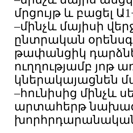
մրցույթ և բացել Ա
–մինչև մայիսի վե
ընտրական օրենսգր
թափանցիկ դարձնե
ուղղությամբ յոթ ա
կներակայացնեն մա
–հունիսից մինչև 
արտահերթ նախա
խորհրդարանական 