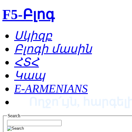
F5-Բլոգ
Սկիզբ
Բլոգի մասին
ՀՏՀ
Կապ
E-ARMENIANS
Ողջո՛ւյն, հարգելի
Search