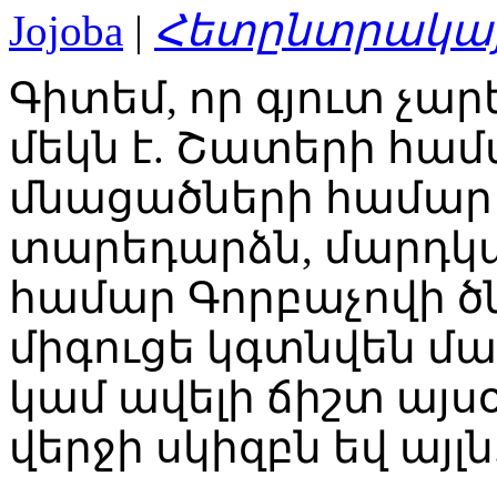
Jojoba
|
Հետընտրակա
Գիտեմ, որ գյուտ չար
մեկն է. Շատերի հա
մնացածների համար 
տարեդարձն, մարդկ
համար Գորբաչովի ծ
միգուցե կգտնվեն մա
կամ ավելի ճիշտ այս
վերջի սկիզբն եվ այլն