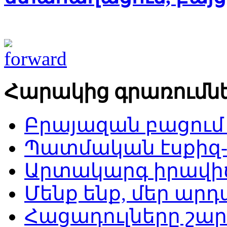
Հարակից գրառումն
Բրայազան բացում
Պատմական էսքիզ-
Արտակարգ իրավիճ
Մենք ենք, մեր ա
Հացադուլները շար