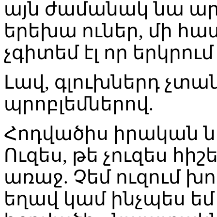
այն ժամանակ նա ար
երեխա ուներ, մի հատ
չգիտեմ էլ որ երկրում է
Լավ, գլուխներդ չտ
պրոբլեմներով.
Հոդվածիս իրական նպ
Ուզես, թե չուզես հիշ
առաջ. Չեմ ուզում խո
եղավ կամ ինչպես եմ 