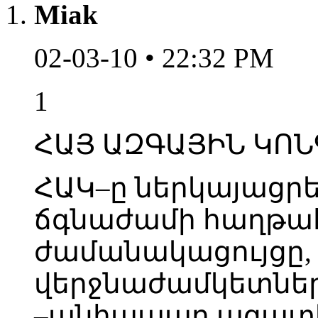
Miak
02-03-10 • 22:32 PM
1
ՀԱՅ ԱԶԳԱՅԻՆ ԿՈՆԳՐ
ՀԱԿ–ը ներկայացր
ճգնաժամի հաղթա
ժամանակացույցը, 
վերջնաժամկետներ
–անհապաղ ազատ