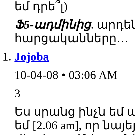
եմ դրե՞լ)
Ֆ5-ադմինից
. արդե
հարցականները…
Jojoba
10-04-08 • 03:06 AM
3
Ես սրանց ինչն եմ ա
եմ [2.06 am], որ նայ