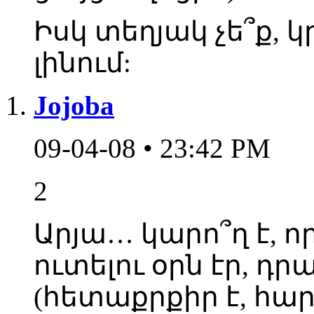
Իսկ տեղյակ չե՞ք, կ
լինում:
Jojoba
09-04-08 • 23:42 PM
2
Արյա… կարո՞ղ է, ո
ուտելու օրն էր, դ
(հետաքրքիր է, հա