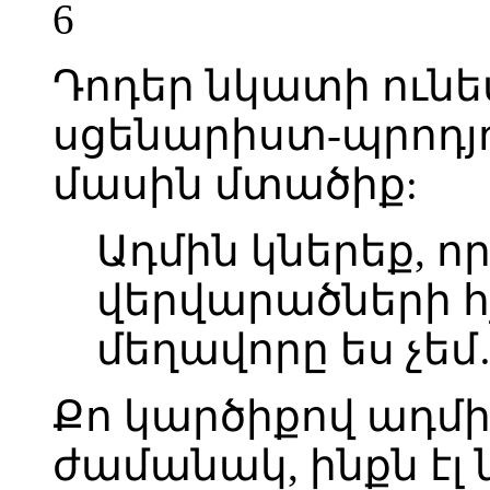
6
Դոդեր նկատի ուն
սցենարիստ-պրոդյու
մասին մտածիք:
Ադմին կներեք, ո
վերվարածների հ
մեղավորը ես չե
Քո կարծիքով ադմին
ժամանակ, ինքն էլ 