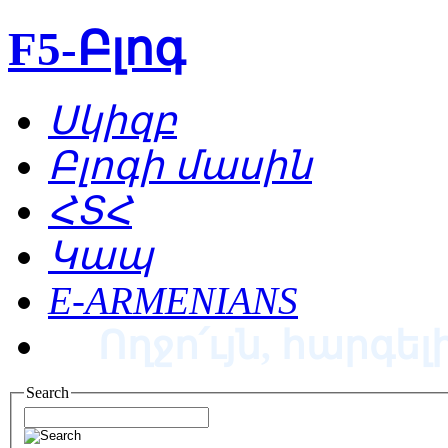
F5-Բլոգ
Սկիզբ
Բլոգի մասին
ՀՏՀ
Կապ
E-ARMENIANS
Ողջո՛ւյն, հարգելի
Search