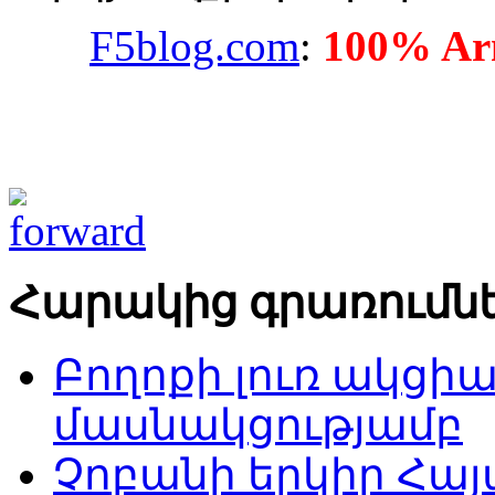
F5blog.com
:
100% Arm
Հարակից գրառումն
Բողոքի լուռ ակցի
մասնակցությամբ
Չոբանի երկիր Հա