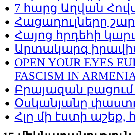
7 հարց Աղվան Հով
Հացադուլները շար
Հայոց հրդեհի կարմ
Արտակարգ իրավիճ
OPEN YOUR EYES EUR
FASCISM IN ARMENIA
Բրայազան բացում
Օսկանյանը փաստո
Հլը մի էստի աշեք, 