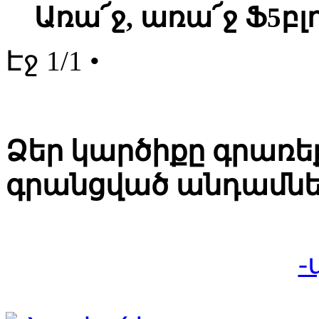
Առա՜ջ, առա՜ջ Ֆ5բլ
Էջ 1/1 •
Ձեր կարծիքը գրառեք
գրանցված անդամնե
-