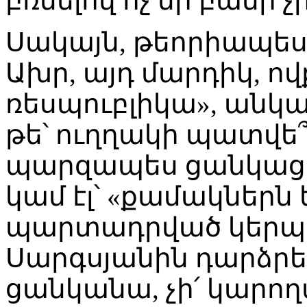
բռնելով ոչ մի բանի չ
Սակայն, թեորիապես 
Ախր, այդ մարդիկ, ո
ռեսպուբլիկա», անկ
թե՝ ուղղակի պատվե՞
պարզապես ցանկացել
կամ էլ՝ «քամակներն 
պարտադրված կերպով,
Սարգսյանին դարձրել
ցանկանա, չի՛ կարո