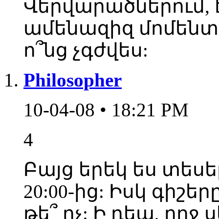
Վերվարածներում, է
ամենազիզ մոմենտին
ո՞նց չգժվես:
Philosopher
10-04-08 • 18:21 PM
4
Բայց երեկ ես տես
20:00-ից: Իսկ գիշեր
թե՞ ոչ: Ի դեպ, ողջ