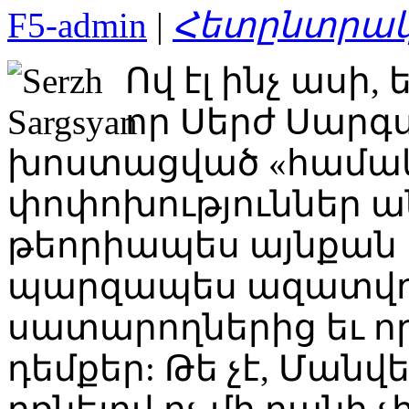
F5-admin
|
Հետընտրակ
Ով էլ ինչ ասի,
որ Սերժ Սարգ
խոստացված «համա
փոփոխություններ անի
թեորիապես այնքան է
պարզապես ազատվու
սատարողներից եւ որ
դեմքեր: Թե չէ, Մանվ