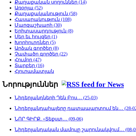
Քաղաքական սողուններ (14)
Առօրյա (52)
Քաղաքականություն (58)
Հասարակություն (108)
Մարզաշխարհ (30)
Երիտասարդություն (8)
Սեր եւ հույզեր (1)
Խորհուրդներ (5)
Արձակ գործեր (8)
Չափածո գործեր (22)
Հումոր (47)
Տարբեր (16)
Հյուրամատյան
Նորություններ
Նիդերլանդների Դեն Բոս… (25-03)
Նիդերլանդահայերը դատապարտում են… (28-02
ՆՈՐ ԳԻՐՔ. «Տեքստ… (09-06)
Նիդերլանդական մամուլը շարունակվում… (08-0