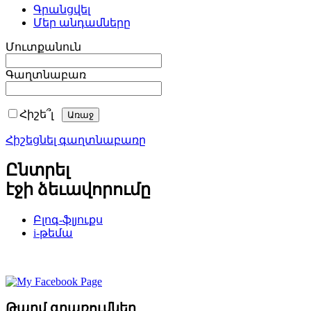
Գրանցվել
Մեր անդամները
Մուտքանուն
Գաղտնաբառ
Հիշե՞լ
Հիշեցնել գաղտնաբառը
Ընտրել
էջի ձեւավորումը
Բլոգ-ֆլյուքս
i-թեմա
Թարմ գրառումներ