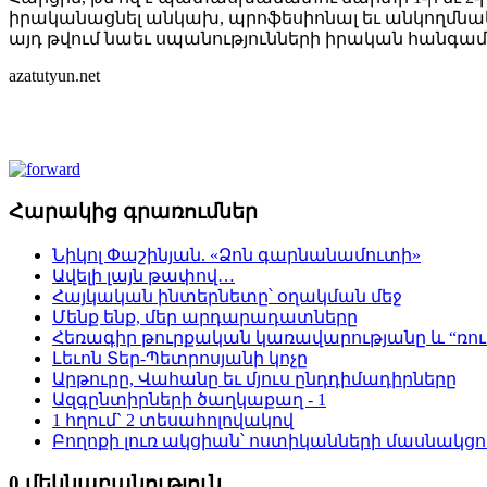
իրականացնել անկախ, պրոֆեսիոնալ եւ անկողմնակա
այդ թվում նաեւ սպանությունների իրական հանգամ
azatutyun.net
Հարակից գրառումներ
Նիկոլ Փաշինյան. «Ձոն գարնանամուտի»
Ավելի լայն թափով…
Հայկական ինտերնետը՝ օղակման մեջ
Մենք ենք, մեր արդարադատները
Հեռագիր թուրքական կառավարությանը և “ռո
Լեւոն Տեր-Պետրոսյանի կոչը
Արթուրը, Վահանը եւ մյուս ընդդիմադիրները
Ազգընտիրների ծաղկաքաղ - 1
1 հղում` 2 տեսահոլովակով
Բողոքի լուռ ակցիան՝ ոստիկանների մասնակցո
0 մեկնաբանություն