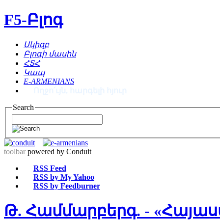
F5-Բլոգ
Սկիզբ
Բլոգի մասին
ՀՏՀ
Կապ
E-ARMENIANS
Ողջո՛ւյն, հարգելի հյուր
Search
toolbar
powered by Conduit
RSS Feed
RSS by My Yahoo
RSS by Feedburner
Թ. Համմարբերգ. - «Հայաս