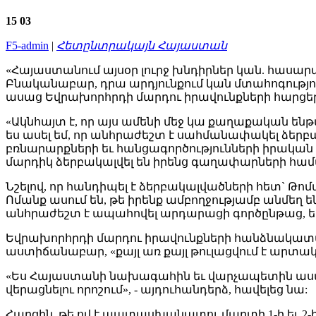
15
03
F5-admin
|
Հետընտրակայն Հայաստան
«Հայաստանում այսօր լուրջ խնդիրներ կան. հասարակ
Բնականաբար, դրա արդյունքում կան մտահոգությո
ասաց Եվրախորհրդի մարդու իրավունքների հարց
«Ակնհայտ է, որ այս ամենի մեջ կա քաղաքական 
ես ասել եմ, որ անհրաժեշտ է սահմանափակել ձերբ
բռնարարքների եւ հանցագործությունների իրական
մարդիկ ձերբակալվել են իրենց գաղափարների հա
Նշելով, որ հանդիպել է ձերբակալվածների հետ` Թոմ
Ոմանք ասում են, թե իրենք ամբողջությամբ անմեղ 
անհրաժեշտ է ապահովել արդարացի գործընթաց, եւ
Եվրախորհրդի մարդու իրավունքների հանձնակատա
աստիճանաբար, «քայլ առ քայլ թուլացվում է արտա
«Ես Հայաստանի նախագահին եւ վարչապետին ասացի,
վերացնելու որոշում», - այդուհանդերձ, հավելեց նա:
Հարցին, թե ով է պատասխանատու մարտի 1-ի եւ 2-