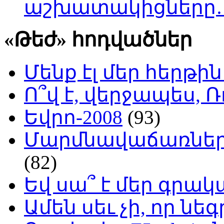
աշխատակիցները
«Թեժ» հոդվածներ
Մենք էլ մեր հերթի
Ո՞վ է, վերջապես, Ռ
Եվրո-2008
(93)
Մարմնավաճառներ 
(82)
Եվ սա՞ է մեր գր
Ամեն սեւ չի, որ նե