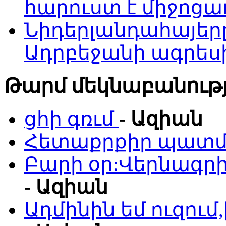
հարուստ է միջոցա
Նիդերլանդահայե
Ադրբեջանի ագրես
Թարմ մեկնաբանությ
ցհի գռւմ
-
Ազիան
Հետաքրքիր պատմո
Բարի օր:Վերնագրի
-
Ազիան
Ադմինին եմ ուզու