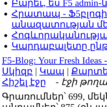
Բարեւ, ես F5 admin-
Հրատապ - Ֆ5բլոգի
անազատության մ
Հոգևորականությ
Կարդաբալետը ընթ
F5-Blog: Your Fresh Ideas 
Սկիզբ
|
Կապ
|
Քարտ
Հիշել էջը
- էջի թողա
Գրառումներ՝ 699, մեկ