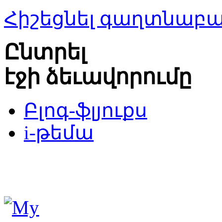
Հիշեցնել գաղտնաբ
Ընտրել
էջի ձեւավորումը
Բլոգ-ֆլյուքս
i-թեմա