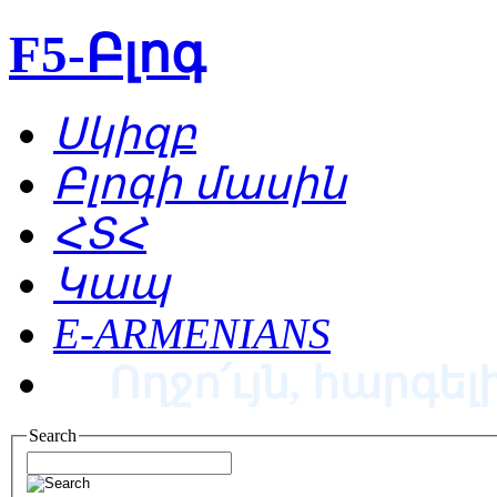
F5-Բլոգ
Սկիզբ
Բլոգի մասին
ՀՏՀ
Կապ
E-ARMENIANS
Ողջո՛ւյն, հարգելի
Search