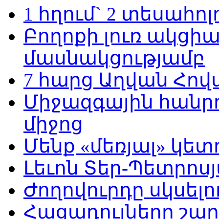
1 հղում` 2 տեսահո
Բողոքի լուռ ակցի
մասնակցությամբ
7 հարց Աղվան Հով
Միջազգային հանրո
միջոց
Մենք «մեռյալ» կետ
Լեւոն Տեր-Պետրոսյ
Ժողովուրդը սկսելու
Հացադուլները շար