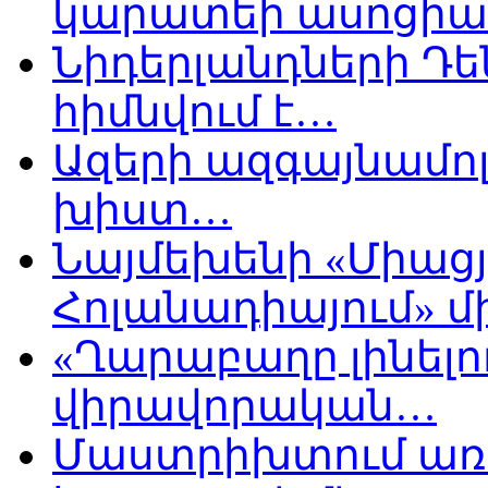
կարատեի ասոցիա
Նիդերլանդների Դե
հիմնվում է…
Ազերի ազգայնամոլ
խիստ…
Նայմեխենի «Միացյ
Հոլանադիայում» մի
«Ղարաբաղը լինելու
վիրավորական…
Մաստրիխտում առ