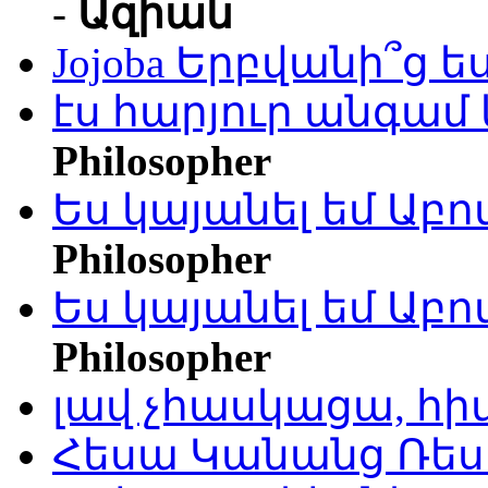
-
Ազիան
Jojoba Երբվանի՞ց ե
էս հարյուր անգամ 
Philosopher
Ես կայանել եմ Աբ
Philosopher
Ես կայանել եմ Աբ
Philosopher
լավ չհասկացա, հի
Հեսա Կանանց Ռեսո