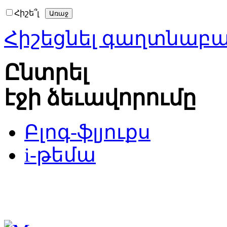
Հիշե՞լ
Հիշեցնել գաղտնաբ
Ընտրել
էջի ձեւավորումը
Բլոգ-ֆլյուքս
i-թեմա