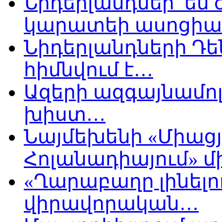
Նիդերլանդներ են
կարատեի ասոցիա
Նիդերլանդների Դե
հիմնվում է…
Ազերի ազգայնամոլ
խիստ…
Նայմեխենի «Միացյ
Հոլանադիայում» մի
«Ղարաբաղը լինելու
վիրավորական…