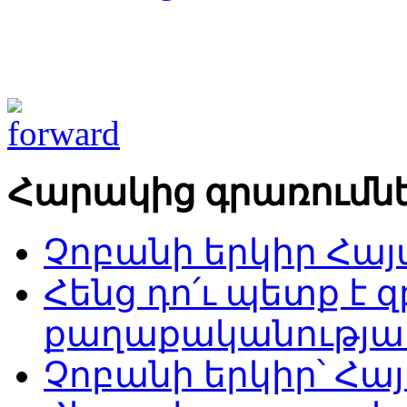
Հարակից գրառումն
Չոբանի երկիր Հա
Հենց դո՛ւ պետք է 
քաղաքականությ
Չոբանի երկիր՝ Հա