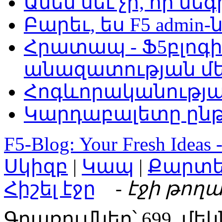
Ամեն սեւ չի, որ նե
Բարեւ, ես F5 admin-
Հրատապ - Ֆ5բլոգի
անազատության մ
Հոգևորականությ
Կարդաբալետը ընթ
F5-Blog: Your Fresh Ideas 
Սկիզբ
|
Կապ
|
Քարտ
Հիշել էջը
- էջի թողա
Գրառումներ՝ 699, մեկ