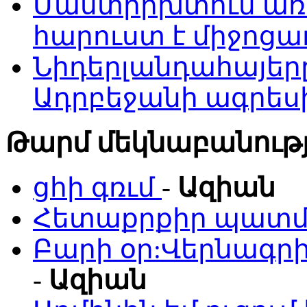
Մաստրիխտում առ
հարուստ է միջոցա
Նիդերլանդահայե
Ադրբեջանի ագրես
Թարմ մեկնաբանությ
ցհի գռւմ
-
Ազիան
Հետաքրքիր պատմո
Բարի օր:Վերնագրի
-
Ազիան