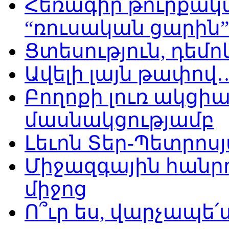
Հեռագիր թուրքակ
“ռուսական ցարին”
Ցտեսություն, դե
Ավելի լայն թափով
Բողոքի լուռ ակցի
մասնակցությամբ
Լեւոն Տեր-Պետրոսյ
Միջազգային հանրո
միջոց
Ո՞ւր ես, վարչապե՛