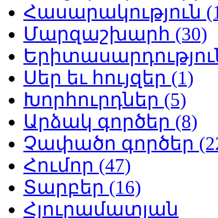
Հասարակություն (1
Մարզաշխարհ (30)
Երիտասարդություն
Սեր եւ հույզեր (1)
Խորհուրդներ (5)
Արձակ գործեր (8)
Չափածո գործեր (2
Հումոր (47)
Տարբեր (16)
Հյուրամատյան