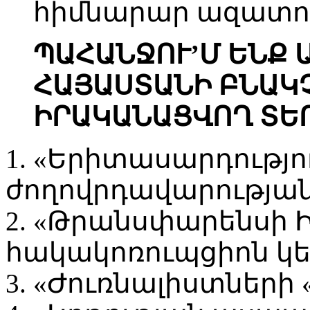
հիմնարար ազատու
ՊԱՀԱՆՋՈՒ’Մ ԵՆՔ 
ՀԱՅԱՍՏԱՆԻ ԲՆԱԿ
ԻՐԱԿԱՆԱՑՎՈՂ ՏԵ
1. «Երիտասարդությո
ժողովրդավարության
2. «Թրանսփարենսի Ի
հակակոռուպցիոն կե
3. «Ժուռնալիստների