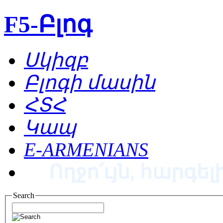
F5-Բլոգ
Սկիզբ
Բլոգի մասին
ՀՏՀ
Կապ
E-ARMENIANS
Ողջո՛ւյն, հարգելի
Search