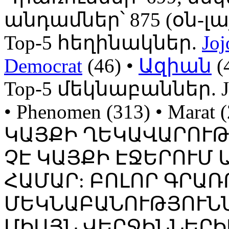
անդամներ՝ 875 (օն-լայն
Top-5 հեղինակներ.
Joj
Democrat
(46) •
Ազիան
(
Top-5 մեկնաբաններ. Jojo
• Phenomen (313) • Mara
ԿԱՅՔԻ ՂԵԿԱՎԱՐՈՒ
ՉԷ ԿԱՅՔԻ ԷՋԵՐՈՒՄ
ՀԱՄԱՐ: ԲՈԼՈՐ ԳՐԱՌ
ՄԵԿՆԱԲԱՆՈՒԹՅՈՒՆՆ
ՄԻԱՅՆ ՎԵՐՋԻՆՆԵՐԻ