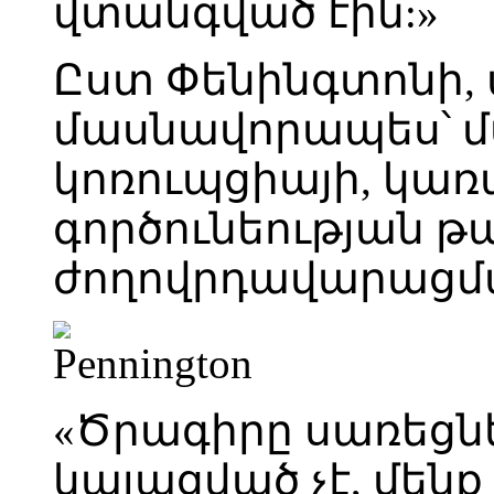
վտանգված էին:»
Ըստ Փենինգտոնի, ա
մասնավորապես՝ մ
կոռուպցիայի, կա
գործունեության 
ժողովրդավարացմա
«Ծրագիրը սառեցնել
կայացված չէ, մեն