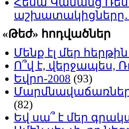
Հեսա Կանանց Ռեսո
աշխատակիցները
«Թեժ» հոդվածներ
Մենք էլ մեր հերթի
Ո՞վ է, վերջապես, Ռ
Եվրո-2008
(93)
Մարմնավաճառներ 
(82)
Եվ սա՞ է մեր գր