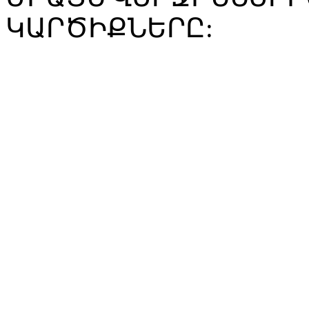
ԿԱՐԾԻՔՆԵՐԸ: