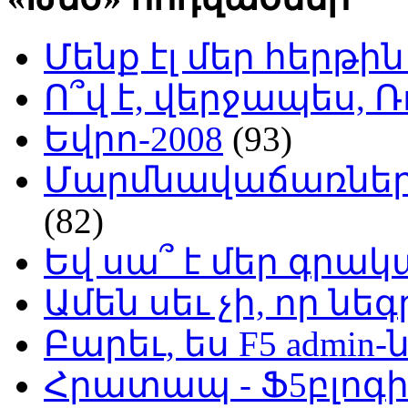
Մենք էլ մեր հերթի
Ո՞վ է, վերջապես, Ռ
Եվրո-2008
(93)
Մարմնավաճառներ 
(82)
Եվ սա՞ է մեր գր
Ամեն սեւ չի, որ նե
Բարեւ, ես F5 admin-
Հրատապ - Ֆ5բլոգի