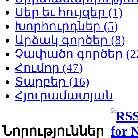
Սեր եւ հույզեր (1)
Խորհուրդներ (5)
Արձակ գործեր (8)
Չափածո գործեր (2
Հումոր (47)
Տարբեր (16)
Հյուրամատյան
Նորություններ