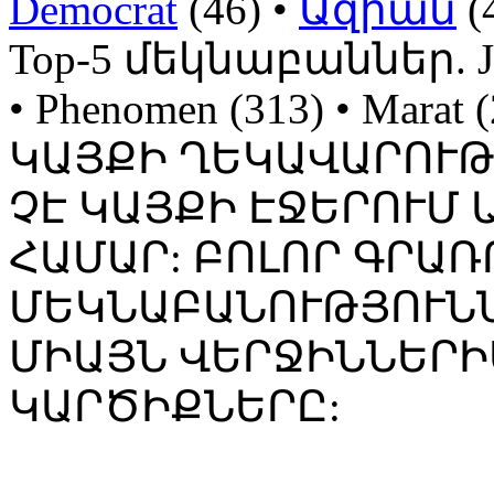
Democrat
(46) •
Ազիան
(
Top-5 մեկնաբաններ. Jojo
• Phenomen (313) • Mara
ԿԱՅՔԻ ՂԵԿԱՎԱՐՈՒ
ՉԷ ԿԱՅՔԻ ԷՋԵՐՈՒՄ
ՀԱՄԱՐ: ԲՈԼՈՐ ԳՐԱՌ
ՄԵԿՆԱԲԱՆՈՒԹՅՈՒՆՆ
ՄԻԱՅՆ ՎԵՐՋԻՆՆԵՐԻ
ԿԱՐԾԻՔՆԵՐԸ: