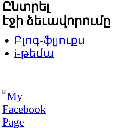
Ընտրել
էջի ձեւավորումը
Բլոգ-ֆլյուքս
i-թեմա