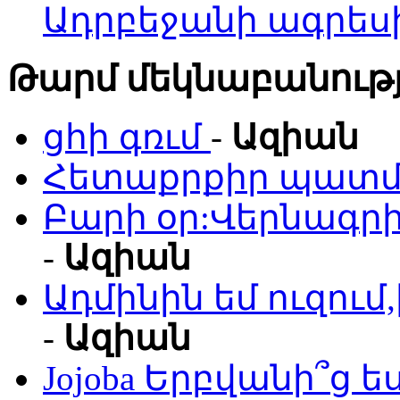
Ադրբեջանի ագրես
Թարմ մեկնաբանությ
ցհի գռւմ
-
Ազիան
Հետաքրքիր պատմո
Բարի օր:Վերնագրի
-
Ազիան
Ադմինին եմ ուզու
-
Ազիան
Jojoba Երբվանի՞ց ե