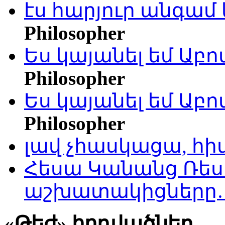
էս հարյուր անգամ 
Philosopher
Ես կայանել եմ Աբ
Philosopher
Ես կայանել եմ Աբ
Philosopher
լավ չհասկացա, հի
Հեսա Կանանց Ռեսո
աշխատակիցները
«Թեժ» հոդվածներ