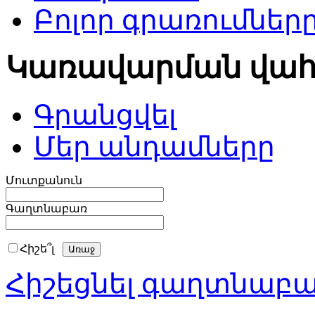
Բոլոր գրառումներ
Կառավարման վա
Գրանցվել
Մեր անդամները
Մուտքանուն
Գաղտնաբառ
Հիշե՞լ
Հիշեցնել գաղտնաբ