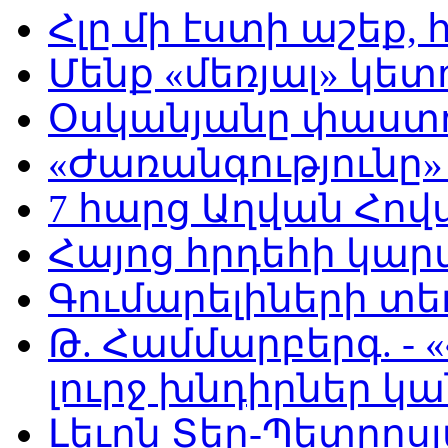
Հլը մի էստի աշեք, 
Մենք «մեռյալ» կետ
Օսկանյանը փաստո
«Ժառանգությունը»
7 հարց Աղվան Հով
Հայոց հրդեհի կարմ
Գումարելիների տ
Թ. Համմարբերգ. -
լուրջ խնդիրներ կա
Լեւոն Տեր-Պետրոսյ