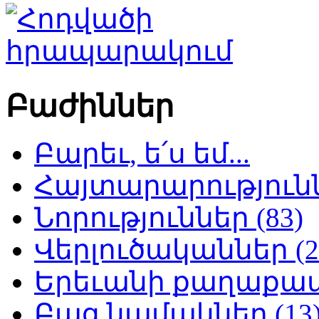
Բաժիններ
Բարեւ, ե՛ս եմ...
Հայտարարություննե
Նորություններ (83)
Վերլուծականներ (2
Երեւանի քաղաքապե
Բաց նամակներ (13