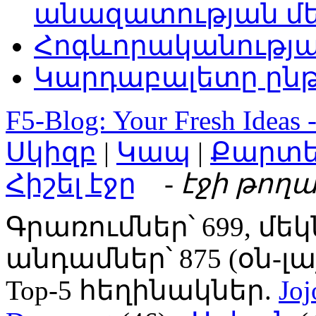
անազատության մ
Հոգևորականությ
Կարդաբալետը ընթ
F5-Blog: Your Fresh Ideas 
Սկիզբ
|
Կապ
|
Քարտ
Հիշել էջը
- էջի թողա
Գրառումներ՝ 699, մեկ
անդամներ՝ 875 (օն-լայն
Top-5 հեղինակներ.
Joj