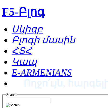
F5-Բլոգ
Սկիզբ
Բլոգի մասին
ՀՏՀ
Կապ
E-ARMENIANS
Ողջո՛ւյն, հարգելի
Search