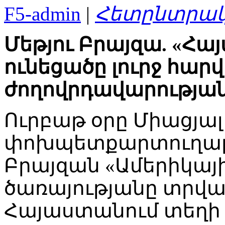
F5-admin
|
Հետընտրակ
Մեթյու Բրայզա. «Հ
ունեցածը լուրջ հարվ
ժողովրդավարությա
Ուրբաթ օրը Միացյա
փոխպետքարտուղար
Բրայզան «Ամերիկայի
ծառայությանը տրվա
Հայաստանում տեղի 