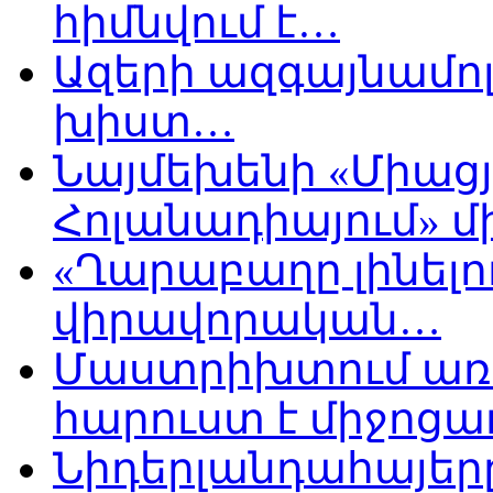
հիմնվում է…
Ազերի ազգայնամոլ
խիստ…
Նայմեխենի «Միացյ
Հոլանադիայում» մի
«Ղարաբաղը լինելու
վիրավորական…
Մաստրիխտում առ
հարուստ է միջոցա
Նիդերլանդահայե