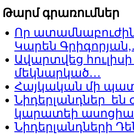
Թարմ գրառումներ
Որ ատամնաբուժին
Կարեն Գրիգորյան
Ավարտվեց հուլիսի 
մեկնարկած…
Հայկական մի պատ
Նիդերլանդներ են
կարատեի ասոցիա
Նիդերլանդների Դե