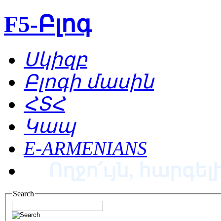
F5-Բլոգ
Սկիզբ
Բլոգի մասին
ՀՏՀ
Կապ
E-ARMENIANS
Ողջո՛ւյն, հարգելի
Search