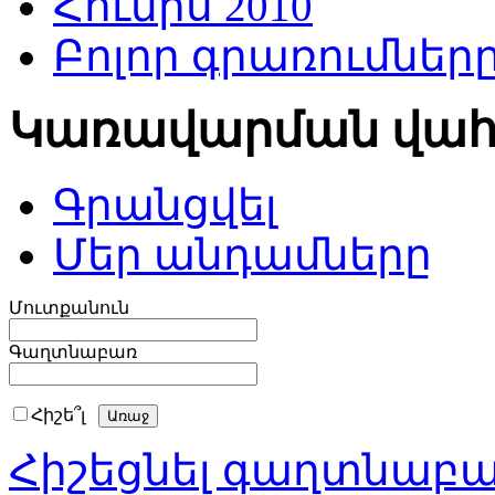
Հունիս 2010
Բոլոր գրառումներ
Կառավարման վա
Գրանցվել
Մեր անդամները
Մուտքանուն
Գաղտնաբառ
Հիշե՞լ
Հիշեցնել գաղտնաբ