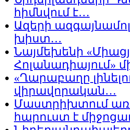
հիմնվում է…
Ազերի ազգայնամոլ
խիստ…
Նայմեխենի «Միացյ
Հոլանադիայում» մի
«Ղարաբաղը լինելու
վիրավորական…
Մաստրիխտում առ
հարուստ է միջոցա
Նիդերլանդահայե