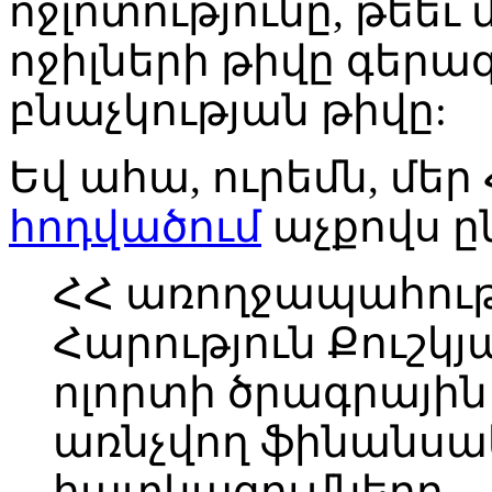
ոջլոտությունը, թե
ոջիլների թիվը գերա
բնաչկության թիվը:
Եվ ահա, ուրեմն, մե
հոդվածում
աչքովս ը
ՀՀ առողջապահու
Հարություն Քուշկ
ոլորտի ծրագրայի
առնչվող ֆինանս
հատկացումները…