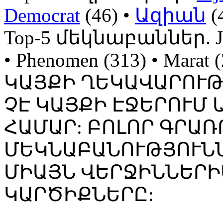
Democrat
(46) •
Ազիան
(
Top-5 մեկնաբաններ. Jojo
• Phenomen (313) • Mara
ԿԱՅՔԻ ՂԵԿԱՎԱՐՈՒ
ՉԷ ԿԱՅՔԻ ԷՋԵՐՈՒՄ
ՀԱՄԱՐ: ԲՈԼՈՐ ԳՐԱՌ
ՄԵԿՆԱԲԱՆՈՒԹՅՈՒՆՆ
ՄԻԱՅՆ ՎԵՐՋԻՆՆԵՐԻ
ԿԱՐԾԻՔՆԵՐԸ: