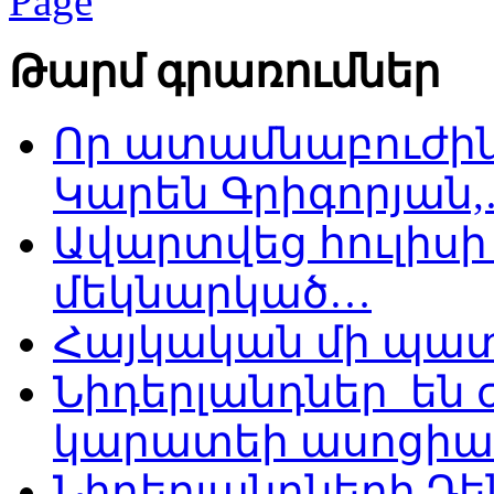
Թարմ գրառումներ
Որ ատամնաբուժին
Կարեն Գրիգորյան
Ավարտվեց հուլիսի 
մեկնարկած…
Հայկական մի պատ
Նիդերլանդներ են
կարատեի ասոցիա
Նիդերլանդների Դե