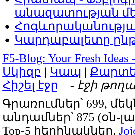
անազատության մ
Հոգևորականությ
Կարդաբալետը ընթ
F5-Blog: Your Fresh Ideas 
Սկիզբ
|
Կապ
|
Քարտ
Հիշել էջը
- էջի թողա
Գրառումներ՝ 699, մեկ
անդամներ՝ 875 (օն-լայն
Top-5 հեղինակներ.
Joj