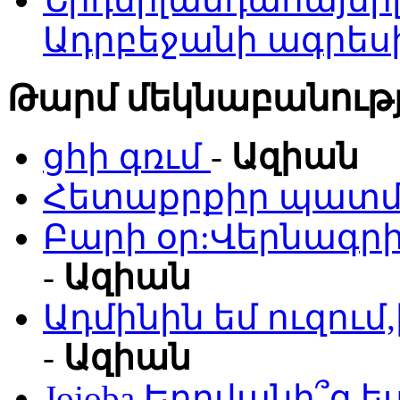
Ադրբեջանի ագրես
Թարմ մեկնաբանությ
ցհի գռւմ
-
Ազիան
Հետաքրքիր պատմո
Բարի օր:Վերնագրի
-
Ազիան
Ադմինին եմ ուզու
-
Ազիան
Jojoba Երբվանի՞ց ե