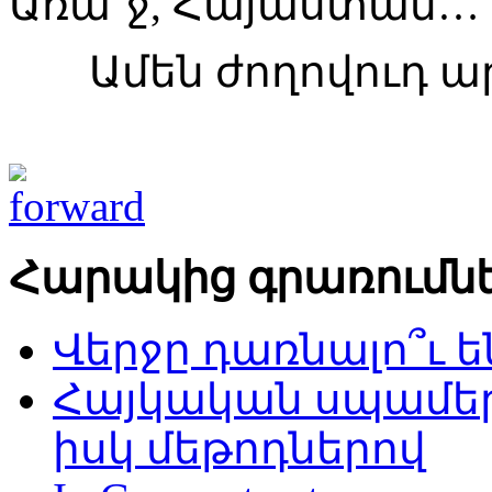
Առա՜ջ, Հայաստան…
Ամեն ժողովուդ 
Հարակից գրառումն
Վերջը դառնալո՞ւ 
Հայկական սպամեր
իսկ մեթոդներով