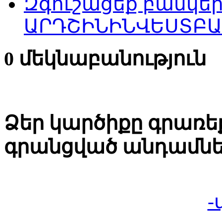
Զգուշացեք բանկեր
ԱՐԴՇԻՆԻՆՎԵՍՏԲԱ
0 մեկնաբանություն
Ձեր կարծիքը գրառեք
գրանցված անդամնե
-