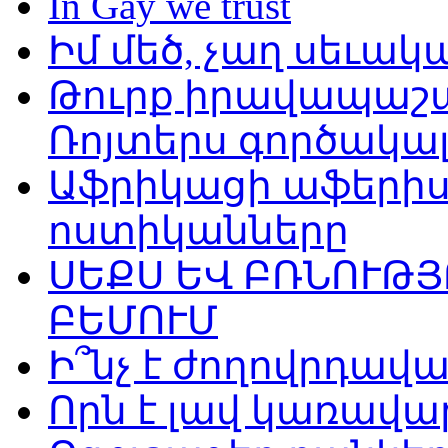
In Gay we trust
Իմ մեծ, չաղ սեւա
Թուրք իրավապաշպ
Ռոյտերս գործակալ
Աֆրիկացի աֆերի
ոստիկանները
ՍԵՔՍ ԵՎ ԲՌՆՈՒԹՅ
ԲԵՄՈՒՄ
Ի՞նչ է ժողովրդավա
Որն է լավ կառավա