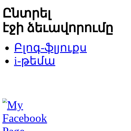
Ընտրել
էջի ձեւավորումը
Բլոգ-ֆլյուքս
i-թեմա