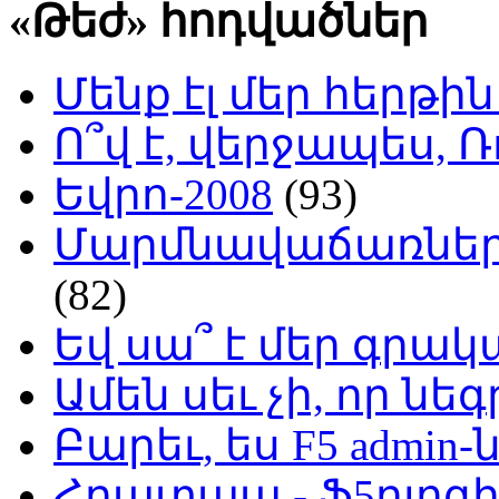
«Թեժ» հոդվածներ
Մենք էլ մեր հերթի
Ո՞վ է, վերջապես, Ռ
Եվրո-2008
(93)
Մարմնավաճառներ 
(82)
Եվ սա՞ է մեր գր
Ամեն սեւ չի, որ նե
Բարեւ, ես F5 admin-
Հրատապ - Ֆ5բլոգի