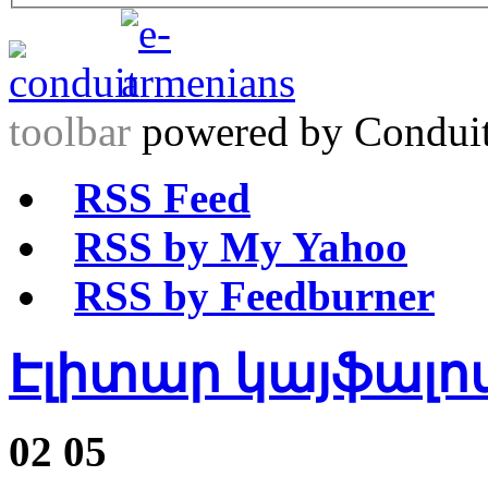
toolbar
powered by Condui
RSS Feed
RSS by My Yahoo
RSS by Feedburner
Էլիտար կայֆալո
02
05