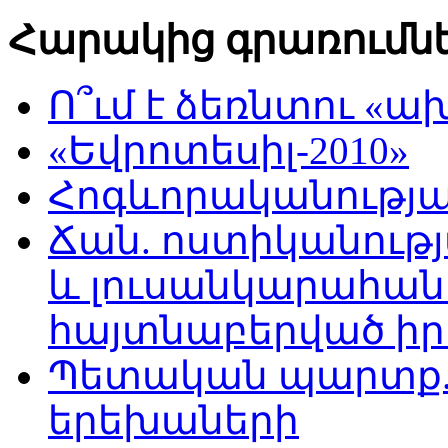
Հարակից գրառումն
Ո՞ւմ է ձեռնտու 
«Եվրոտեսիլ-2010»
Հոգևորականությ
Ճան. ոստիկանու
և լուսանկարահան
հայտնաբերված ի
Պետական պարտք. 
երեխաների