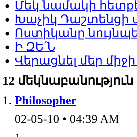
Մեկ նամակի հետքե
Խաչիկ Դաշտենցի ա
Ոստիկանը նույնպե
Ի ԶԵ՛Ն
Վերացնել մեր միջի
12 մեկնաբանություն
Philosopher
02-05-10 • 04:39 AM