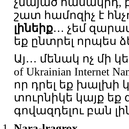
չնայած հասակիդ,
շատ համոզիչ է հնչո
լինեիք
… չեմ զարամ
եք ընտրել որպես 
Այ… մենակ ոչ մի կե
of Ukrainian Internet
որ դրել եք խալխի 
տուրնիկե կայք եք
գովազդելու բան լ
Nara-lragrox