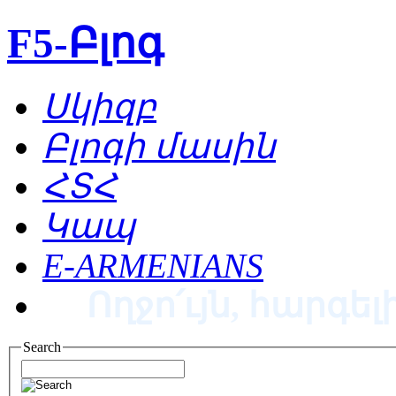
F5-Բլոգ
Սկիզբ
Բլոգի մասին
ՀՏՀ
Կապ
E-ARMENIANS
Ողջո՛ւյն, հարգելի
Search