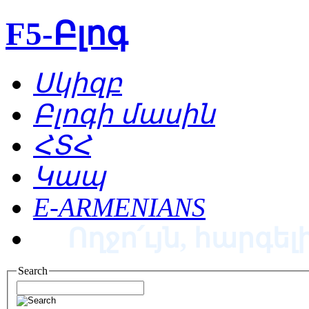
F5-Բլոգ
Սկիզբ
Բլոգի մասին
ՀՏՀ
Կապ
E-ARMENIANS
Ողջո՛ւյն, հարգելի
Search