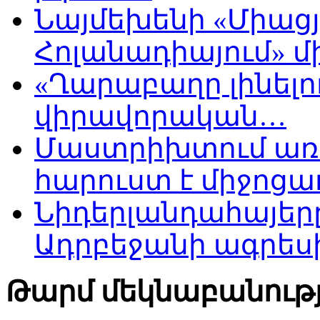
Նայմեխենի «Միացյ
Հոլանադիայում» մի
«Ղարաբաղը լինելու
վիրավորական…
Մաստրիխտում առ
հարուստ է միջոցա
Նիդերլանդահայե
Ադրբեջանի ագրես
Թարմ մեկնաբանությ