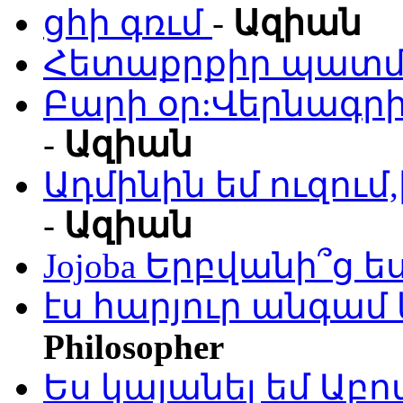
ցհի գռւմ
-
Ազիան
Հետաքրքիր պատմո
Բարի օր:Վերնագրի
-
Ազիան
Ադմինին եմ ուզու
-
Ազիան
Jojoba Երբվանի՞ց ե
էս հարյուր անգամ 
Philosopher
Ես կայանել եմ Աբ