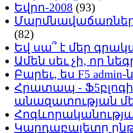
Եվրո-2008
(93)
Մարմնավաճառներ 
(82)
Եվ սա՞ է մեր գր
Ամեն սեւ չի, որ նե
Բարեւ, ես F5 admin-
Հրատապ - Ֆ5բլոգի
անազատության մ
Հոգևորականությ
Կարդաբալետը ընթ