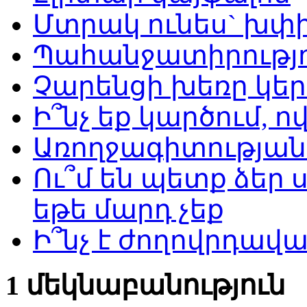
Մտրակ ունես` խփի
Պահանջատիրությու
Չարենցի խեռը կեր
Ի՞նչ եք կարծում, ո
Առողջագիտության 
Ու՞մ են պետք ձեր 
եթե մարդ չեք
Ի՞նչ է ժողովրդավա
1 մեկնաբանություն