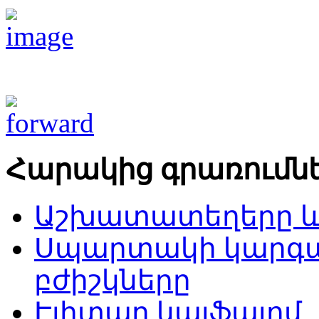
Հարակից գրառումն
Աշխատատեղերը և հ
Սպարտակի կարգա
բժիշկները
Էլիտար կայֆալոմ