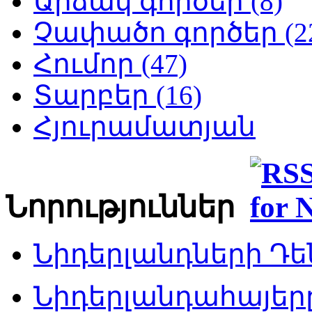
Արձակ գործեր (8)
Չափածո գործեր (2
Հումոր (47)
Տարբեր (16)
Հյուրամատյան
Նորություններ
Նիդերլանդների Դեն
Նիդերլանդահայե