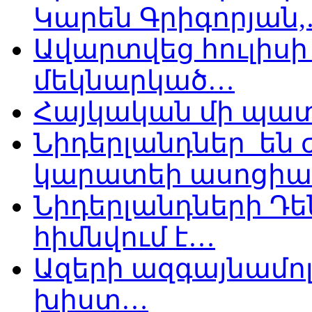
Կարեն Գրիգորյան
Ավարտվեց հուլիսի 
մեկնարկած…
Հայկական մի պատ
Նիդերլանդներ են
կարատեի ասոցիա
Նիդերլանդների Դե
հիմնվում է…
Ազերի ազգայնամոլ
խիստ…