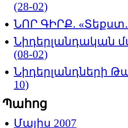
(28-02)
ՆՈՐ ԳԻՐՔ. «Տեքստ…
Նիդերլանդական մ
(08-02)
Նիդերլանդների Թա
10)
Պահոց
Մայիս 2007