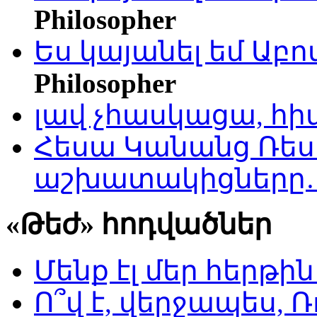
Philosopher
Ես կայանել եմ Աբ
Philosopher
լավ չհասկացա, հի
Հեսա Կանանց Ռեսո
աշխատակիցները
«Թեժ» հոդվածներ
Մենք էլ մեր հերթի
Ո՞վ է, վերջապես, Ռ