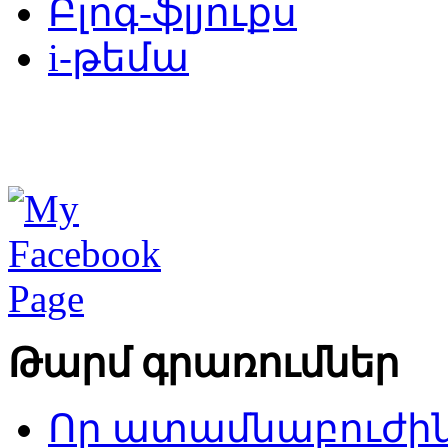
Բլոգ-ֆլյուքս
i-թեմա
Թարմ գրառումներ
Որ ատամնաբուժին