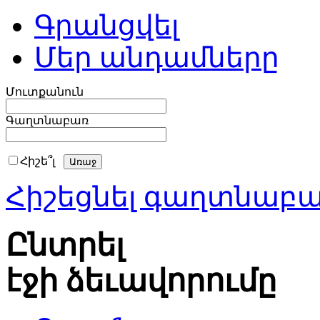
Գրանցվել
Մեր անդամները
Մուտքանուն
Գաղտնաբառ
Հիշե՞լ
Հիշեցնել գաղտնաբ
Ընտրել
էջի ձեւավորումը