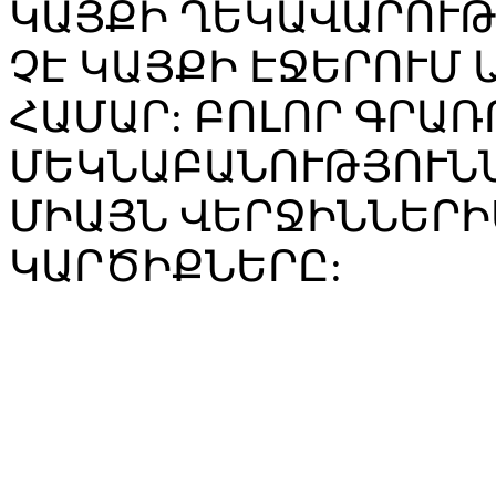
ԿԱՅՔԻ ՂԵԿԱՎԱՐՈՒ
ՉԷ ԿԱՅՔԻ ԷՋԵՐՈՒՄ
ՀԱՄԱՐ: ԲՈԼՈՐ ԳՐԱՌ
ՄԵԿՆԱԲԱՆՈՒԹՅՈՒՆՆ
ՄԻԱՅՆ ՎԵՐՋԻՆՆԵՐԻ
ԿԱՐԾԻՔՆԵՐԸ: