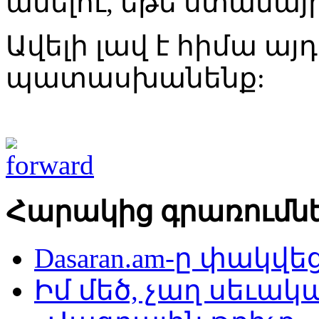
անելու, եթե ստանայի
Ավելի լավ է հիմա այ
պատասխանենք:
Հարակից գրառումն
Dasaran.am-ը փակվե
Իմ մեծ, չաղ սեւա