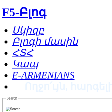
F5-Բլոգ
Սկիզբ
Բլոգի մասին
ՀՏՀ
Կապ
E-ARMENIANS
Ողջո՛ւյն, հարգելի
Search