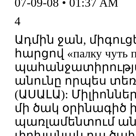
07-09-08 • 01:37 AM
4
Ադմին ջան, միգու
հարցով «палку чуть п
պահանջատիրությա
անունը որպես տե
(ԱՍԱԼԱ): Միլիոննե
մի ծակ օրինագիծ 
պառլամենտում ան
փոխանակ դա ծախե