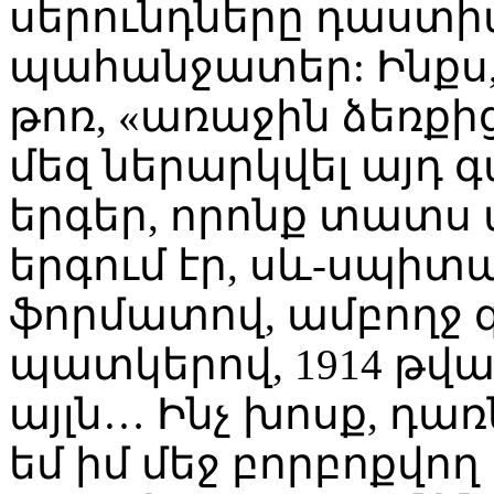
սերունդները դաստի
պահանջատեր: Ինքս,
թոռ, «առաջին ձեռքից
մեզ ներարկվել այդ
երգեր, որոնք տատս 
երգում էր, սև-սպիտ
ֆորմատով, ամբողջ
պատկերով, 1914 թվ
այլն… Ինչ խոսք, դառն 
եմ իմ մեջ բորբոքվո