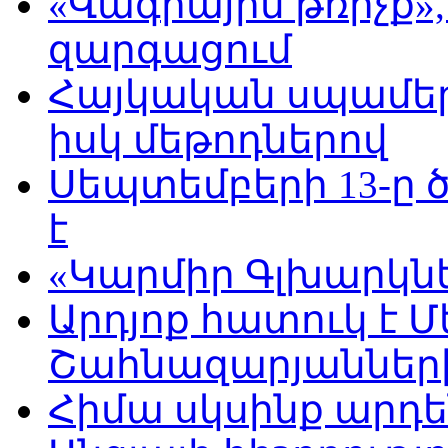
«Վագրային թռիչք»
զարգացում
Հայկական սպամեր
իսկ մեթոդներով
Սեպտեմբերի 13-ը
է
«Կարմիր Գլխարկնե
Արդյոք հատուկ է Մ
Շահնազարյանների
Հիմա սկսինք արդե