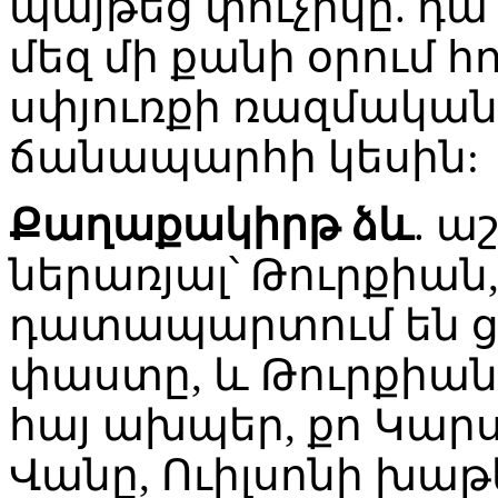
պայթեց փուչիկը. դա
մեզ մի քանի օրում 
սփյուռքի ռազմական 
ճանապարհի կեսին:
Քաղաքակիրթ ձև
. ա
ներառյալ՝ Թուրքիան,
դատապարտում են 
փաստը, և Թուրքիան ա
հայ ախպեր, քո Կարսն
Վանը, Ուիլսոնի խաթ