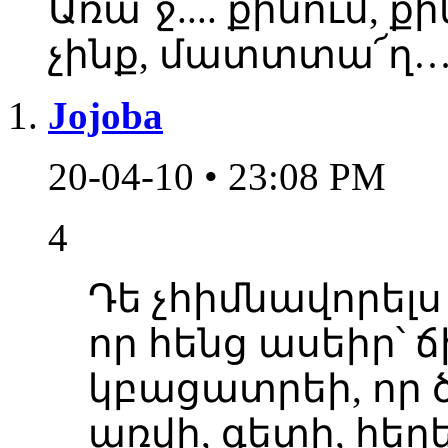
Առա՜ջ.... քինում, 
չինք, մատտտա՜ղ
Jojoba
20-04-10 • 23:08 PM
4
Դե չհիմնավորելս
որ հենց ասեիր՝ ճի
կբացատրեի, որ ծ
առվի, գետի, հեղե