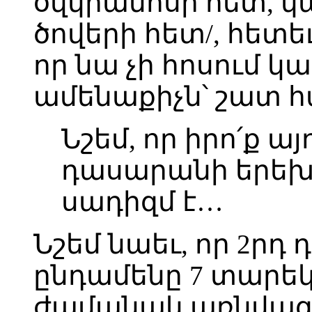
օվկիանոսի հետ, կա
ծովերի հետ/, հետե
որ նա չի հոսում կա
ամենաքիչն՝ շատ 
Նշեմ, որ իրո՛ք ա
դասարանի երեխ
սադիզմ է…
Նշեմ նաեւ, որ 2ր
ընդամենը 7 տարեկ
ժամանակ առնվազ