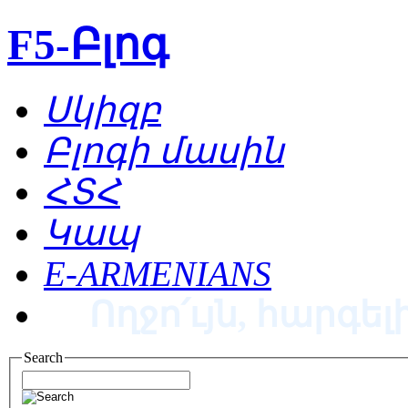
F5-Բլոգ
Սկիզբ
Բլոգի մասին
ՀՏՀ
Կապ
E-ARMENIANS
Ողջո՛ւյն, հարգելի
Search