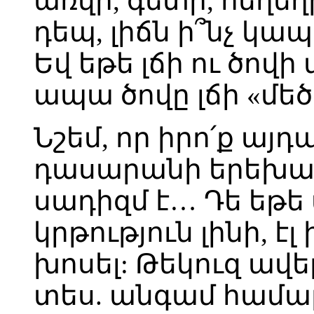
առվի, գետի, հեղեղի
դեպ, լիճն ի՞նչ կա
Եվ եթե լճի ու ծով
ապա ծովը լճի «մե
Նշեմ, որ իրո՛ք այդ
դասարանի երեխայ
սադիզմ է… Դե եթե
կրթություն լինի, է
խոսել: Թեկուզ ավ
տես. անգամ համա