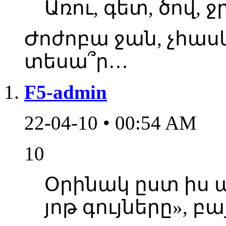
Առու, գետ, ծով, ջ
Ժոժոբա ջան, չհաս
տեսա՞ր…
F5-admin
22-04-10 • 00:54 AM
10
Օրինակ ըստ իս 
յոթ գույները», բա