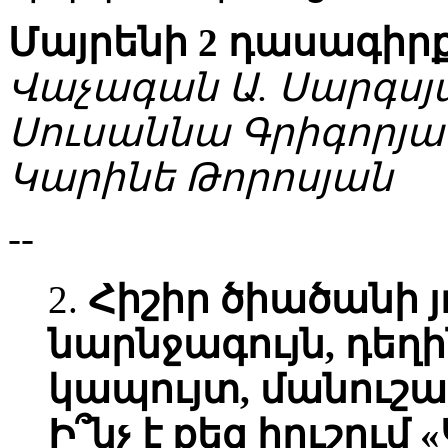
Մայրենի 2 դասագիր
Վաչագան Ա. Սարգսյ
Սուսաննա Գրիգորյա
Կարինե Թորոսյան
--
2.
Հիշիր ծիածանի 
նարնջագույն, դեղի
կապույտ, մանուշա
Ի՞նչ է քեզ հուշու