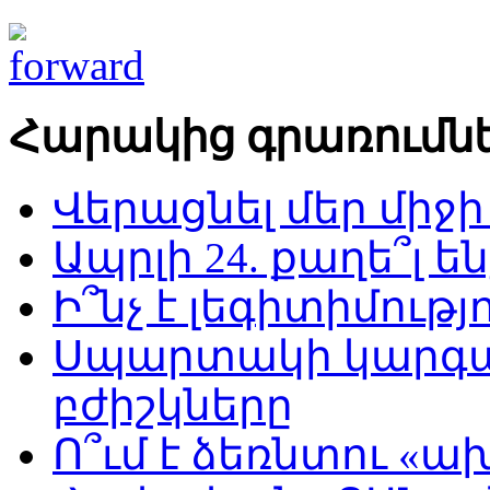
Հարակից գրառումն
Վերացնել մեր միջի
Ապրլի 24. քաղե՞լ 
Ի՞նչ է լեգիտիմությ
Սպարտակի կարգա
բժիշկները
Ո՞ւմ է ձեռնտու 