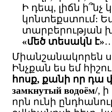
Ի դեպ, լիճն ի՞նչ
կոնտեքստում: Եվ 
տարբերության 
«մեծ տեսակն է»
Միանշանակորեն ս
Ինչքան ես եմ հիշու
հոսք, քանի որ դա
замкнутый водоём/
, 
որն ունի ընդհանո