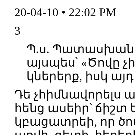
20-04-10 • 22:02 PM
3
Պ.ս. Պատասխան
այսպես՝ «Ծովը չ
կներերք, իսկ այդ
Դե չհիմնավորելս 
հենց ասեիր՝ ճիշտ ե
կբացատրեի, որ ծով