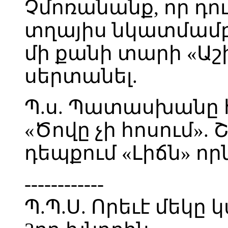
Չմոռանանք, որ դո
տղայիս նկատմամբ 
մի քանի տարի «Աշ
սերտանել.
Պ.ս. Պատասխանը 
«Ծովը չի հոսում». 
դեպքում «Լիճն» որն
------------
Պ.Պ.Ս. Որեւէ մեկ