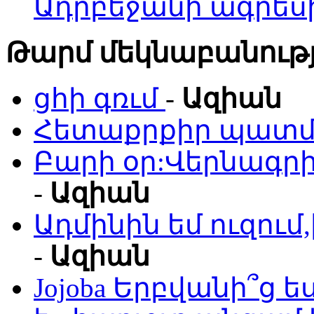
Ադրբեջանի ագրես
Թարմ մեկնաբանությ
ցհի գռւմ
-
Ազիան
Հետաքրքիր պատմո
Բարի օր:Վերնագրի
-
Ազիան
Ադմինին եմ ուզու
-
Ազիան
Jojoba Երբվանի՞ց ե