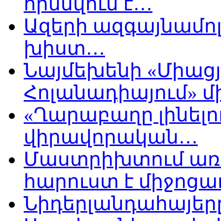
հիմնվում է…
Ազերի ազգայնամոլ
խիստ…
Նայմեխենի «Միացյ
Հոլանադիայում» մի
«Ղարաբաղը լինելու
վիրավորական…
Մաստրիխտում առ
հարուստ է միջոցա
Նիդերլանդահայե