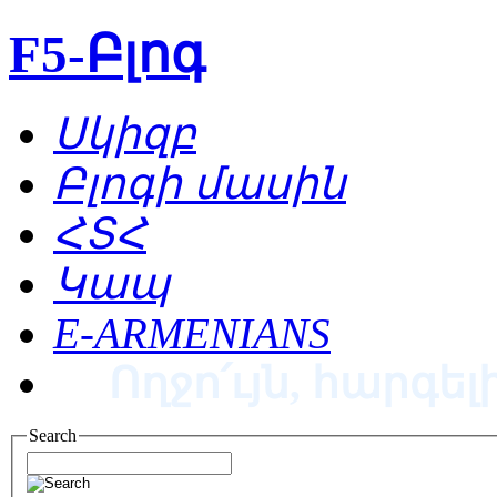
F5-Բլոգ
Սկիզբ
Բլոգի մասին
ՀՏՀ
Կապ
E-ARMENIANS
Ողջո՛ւյն, հարգելի
Search