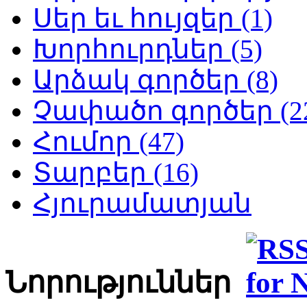
Սեր եւ հույզեր (1)
Խորհուրդներ (5)
Արձակ գործեր (8)
Չափածո գործեր (2
Հումոր (47)
Տարբեր (16)
Հյուրամատյան
Նորություններ