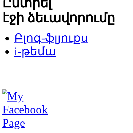
Ընտրել
էջի ձեւավորումը
Բլոգ-ֆլյուքս
i-թեմա