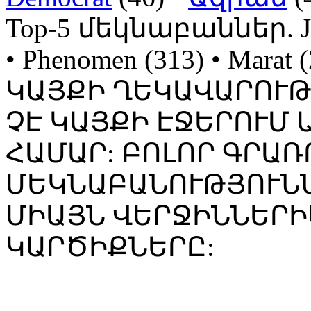
Top-5 մեկնաբաններ. Jojo
• Phenomen (313) • Mara
ԿԱՅՔԻ ՂԵԿԱՎԱՐՈՒ
ՉԷ ԿԱՅՔԻ ԷՋԵՐՈՒՄ
ՀԱՄԱՐ: ԲՈԼՈՐ ԳՐԱՌ
ՄԵԿՆԱԲԱՆՈՒԹՅՈՒՆՆ
ՄԻԱՅՆ ՎԵՐՋԻՆՆԵՐԻ
ԿԱՐԾԻՔՆԵՐԸ: