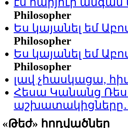
էս հարյուր անգամ 
Philosopher
Ես կայանել եմ Աբ
Philosopher
Ես կայանել եմ Աբ
Philosopher
լավ չհասկացա, հի
Հեսա Կանանց Ռեսո
աշխատակիցները
«Թեժ» հոդվածներ