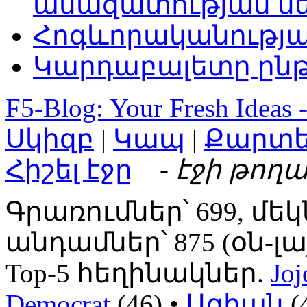
անազատության մ
Հոգևորականությ
Կարդաբալետը ընթ
F5-Blog: Your Fresh Ideas 
Սկիզբ
|
Կապ
|
Քարտ
Հիշել էջը
- էջի թողա
Գրառումներ՝ 699, մեկ
անդամներ՝ 875 (օն-լայն
Top-5 հեղինակներ.
Joj
Democrat
(46) •
Ազիան
(