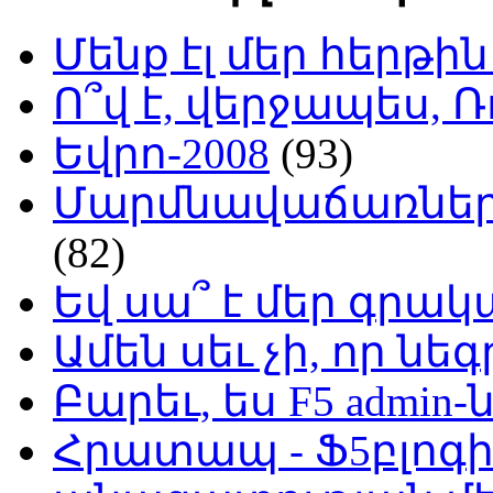
Մենք էլ մեր հերթի
Ո՞վ է, վերջապես, Ռ
Եվրո-2008
(93)
Մարմնավաճառներ 
(82)
Եվ սա՞ է մեր գր
Ամեն սեւ չի, որ նե
Բարեւ, ես F5 admin-
Հրատապ - Ֆ5բլոգի