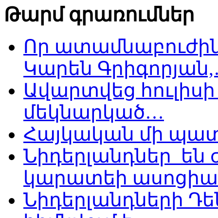
Թարմ գրառումներ
Որ ատամնաբուժին
Կարեն Գրիգորյան
Ավարտվեց հուլիսի 
մեկնարկած…
Հայկական մի պատ
Նիդերլանդներ են
կարատեի ասոցիա
Նիդերլանդների Դե