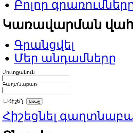
Բոլոր գրառումներ
Կառավարման վա
Գրանցվել
Մեր անդամները
Մուտքանուն
Գաղտնաբառ
Հիշե՞լ
Հիշեցնել գաղտնաբ