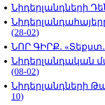
Նիդերլանդների Դեն
Նիդերլանդահայե
(28-02)
ՆՈՐ ԳԻՐՔ. «Տեքստ…
Նիդերլանդական մ
(08-02)
Նիդերլանդների Թա
10)