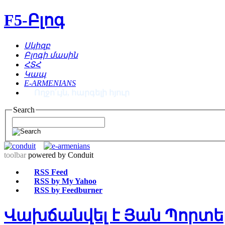
F5-Բլոգ
Սկիզբ
Բլոգի մասին
ՀՏՀ
Կապ
E-ARMENIANS
Ողջո՛ւյն, հարգելի հյուր
Search
toolbar
powered by Conduit
RSS Feed
RSS by My Yahoo
RSS by Feedburner
Վախճանվել է Յան Պորտե