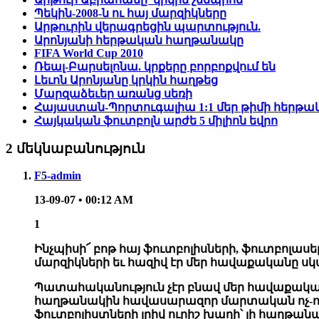
Պեկին-2008-ն ու հայ մարզիկները
Արթուրին վերագրեցին պարտություն.
Արոնյանի հերթական հաղթանակը
FIFA World Cup 2010
Ռեալ-Բարսելոնա. կրքերը բորբոքվում են
Լեւոն Արոնյանը կրկին հաղթեց
Մարզաձեւեր առանց սեռի
Հայաստան-Պորտուգալիա 1:1 մեր թիմի հերթակ
Հայկական ֆուտբոլն արժե 5 միլիոն եվրո
2 մեկնաբանություն
F5-admin
13-09-07 • 00:12 AM
1
Ինչպիսի՜ բոթ հայ ֆուտբոլիսների, ֆուտբոլաս
մարզիկների եւ հազիվ էր մեր հավաքականը ս
Պատահականություն չէր բնավ մեր հավաքակ
հաղթանակին հավասարազոր մարտական ոչ-ոքի
ֆուտբոլիստների լրիվ ուրիշ խաղի՝ լի հաղթանա