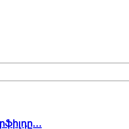
րֆիլդը…