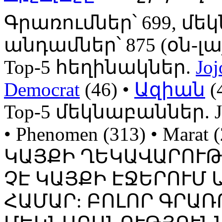
Գրառումներ՝ 699, մեկ
անդամներ՝ 875 (օն-լայն
Top-5 հեղինակներ.
Joj
Democrat
(46) •
Ազիան
(
Top-5 մեկնաբաններ. Jojo
• Phenomen (313) • Mara
ԿԱՅՔԻ ՂԵԿԱՎԱՐՈՒ
ՉԷ ԿԱՅՔԻ ԷՋԵՐՈՒՄ
ՀԱՄԱՐ: ԲՈԼՈՐ ԳՐԱՌ