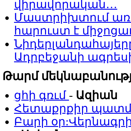
վիրավորական…
Մաստրիխտում առ
հարուստ է միջոցա
Նիդերլանդահայե
Ադրբեջանի ագրես
Թարմ մեկնաբանությ
ցհի գռւմ
-
Ազիան
Հետաքրքիր պատմո
Բարի օր:Վերնագրի