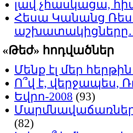
լավ չհասկացա, հի
Հեսա Կանանց Ռեսո
աշխատակիցները
«Թեժ» հոդվածներ
Մենք էլ մեր հերթի
Ո՞վ է, վերջապես, Ռ
Եվրո-2008
(93)
Մարմնավաճառներ 
(82)