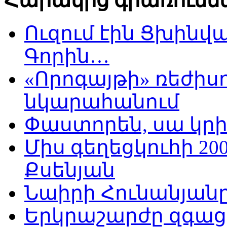
Հարակից գրառումն
Ուզում էին Ցխինվա
Գորին…
«Որոգայթի» ռեժիսո
նկարահանում
Փաստորեն, սա կրիզ
Միս գեղեցկուհի 20
Քսենյան
Նաիրի Հունանյանը
Երկրաշարժը զգացիք