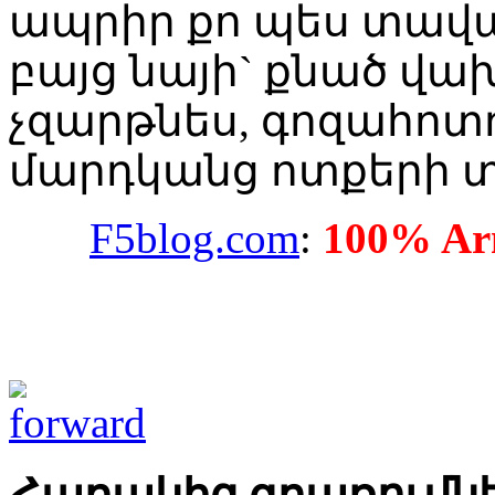
ապրիր քո պես տավա
բայց նայի` քնած վախ
չզարթնես, գոզահոտդ
մարդկանց ոտքերի 
F5blog.com
:
100% Arm