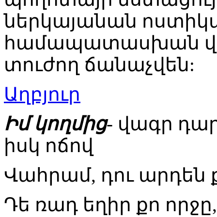
ներկայանան ոստիկա
համապատասխան վկա
տուժող ճանաչվեն:
Աղբյուր
Իմ կողմից
- վագր դա
իսկ ոճով
Վահրամ, դու արդեն
Դե ռադ եղիր քո որջը