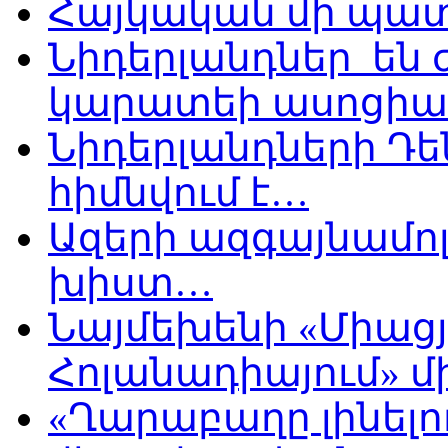
Հայկական մի պատ
Նիդերլանդներ են
կարատեի ասոցիա
Նիդերլանդների Դե
հիմնվում է…
Ազերի ազգայնամոլ
խիստ…
Նայմեխենի «Միացյ
Հոլանադիայում» մի
«Ղարաբաղը լինելու