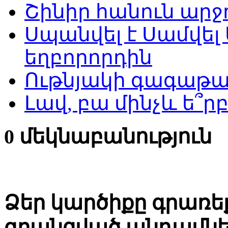
Շինիր հանուն արջո
Սպանվել է Սամվել
եղբորորդին
Ութնյակի գագաթաժ
Լավ, բա մինչև ե՞ր
0 մեկնաբանություն
Ձեր կարծիքը գրառեք
գրանցված անդամնե