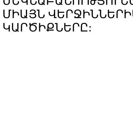
ՄԵԿՆԱԲԱՆՈՒԹՅՈՒՆՆ
ՄԻԱՅՆ ՎԵՐՋԻՆՆԵՐԻ
ԿԱՐԾԻՔՆԵՐԸ: