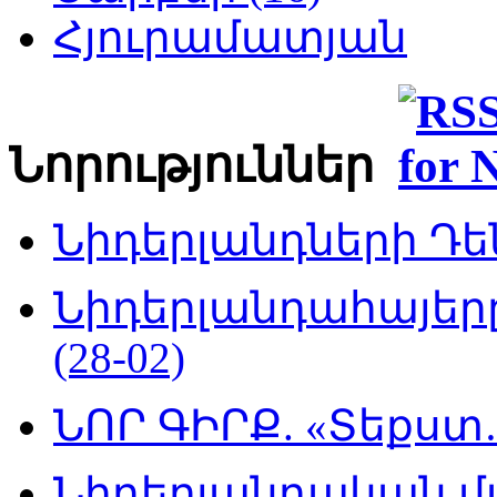
Հյուրամատյան
Նորություններ
Նիդերլանդների Դեն
Նիդերլանդահայե
(28-02)
ՆՈՐ ԳԻՐՔ. «Տեքստ…
Նիդերլանդական մ