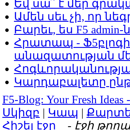
Եվ սա՞ է մեր գր
Ամեն սեւ չի, որ նե
Բարեւ, ես F5 admin-
Հրատապ - Ֆ5բլոգի
անազատության մ
Հոգևորականությ
Կարդաբալետը ընթ
F5-Blog: Your Fresh Ideas 
Սկիզբ
|
Կապ
|
Քարտ
Հիշել էջը
- էջի թողա