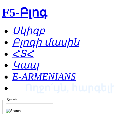
F5-Բլոգ
Սկիզբ
Բլոգի մասին
ՀՏՀ
Կապ
E-ARMENIANS
Ողջո՛ւյն, հարգելի
Search