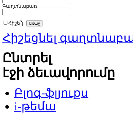
Գաղտնաբառ
Հիշե՞լ
Հիշեցնել գաղտնաբ
Ընտրել
էջի ձեւավորումը
Բլոգ-ֆլյուքս
i-թեմա