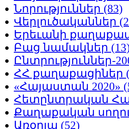
Նորություններ (83)
Վերլուծականներ (2
Երեւանի քաղաքապե
Բաց նամակներ (13
Ընտրություններ-200
ՀՀ քաղաքացիներ (
«Հայաստան 2020» (
Հետընտրական Հայ
Քաղաքական սողուն
Առօրյա (52)