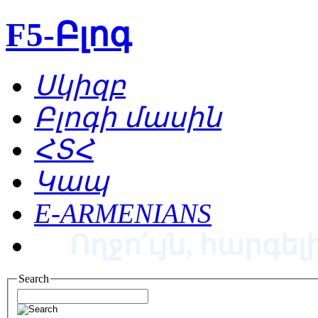
F5-Բլոգ
Սկիզբ
Բլոգի մասին
ՀՏՀ
Կապ
E-ARMENIANS
Ողջո՛ւյն, հարգելի
Search