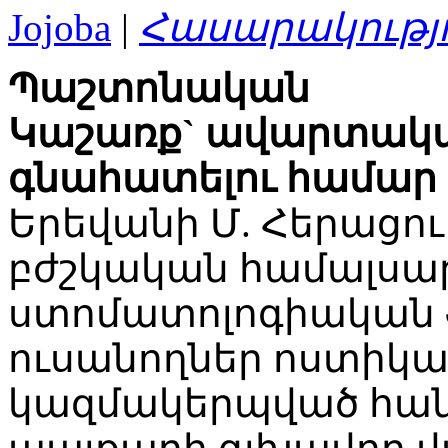
Jojoba
|
Հասարակությ
Պաշտոնական
Կաշառք` ավարտակա
գնահատելու համար
Երեվանի Մ. Հերաց
բժշկական համալսա
ստոմատոլոգիական 
ուսանողներ ոստիկա
կազմակերպված հան