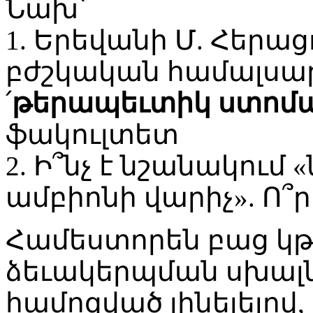
Նախ՝
1. Երեվանի Մ. Հեր
բժշկական համալսար
՛
թերապեւտիկ ստոմ
ֆակուլտետ
2. Ի՞նչ է նշանակում
ամբիոնի վարիչ». Ո՞
Համեստորեն բաց կթ
ձեւակերպման սխալն
համոզված լինելելով, 