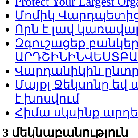
Protect Your Largest Org
Մոմիկ Վարդպետից
Որն է լավ կառավա
Զգուշացեք բանկեր
ԱՐԴՇԻՆԻՆՎԵՍՏԲԱ
Վարդանիկին ընտր
Մայքլ Ջեկսոնը եվ 
է խոսվում
Հիմա սկսինք արդե
3 մեկնաբանություն