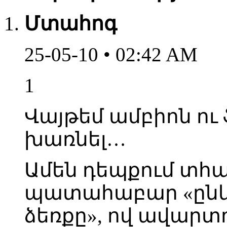
Մտահոգ
25-05-10 • 02:42 AM
1
Վայթեմ ամբիոն ու
խառնել…
Ամեն դեպքում տհաճ
պատահաբար «ընկ
ձեռքը», ով ավարտո