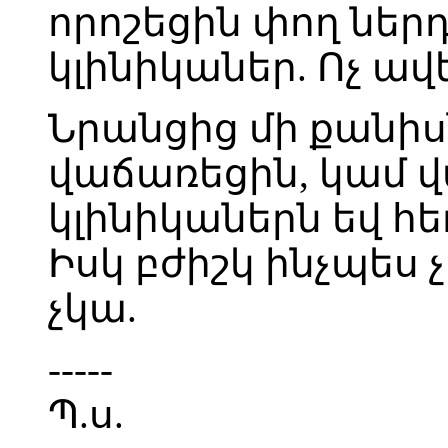
որոշեցին փող ներդ
կլինիկաներ. Ոչ ավե
Նրանցից մի քանի
վաճառեցին, կամ վ
կլինիկաներն եվ 
Իսկ բժիշկ ինչպես չ
չկա.
-----
Պ.ս.