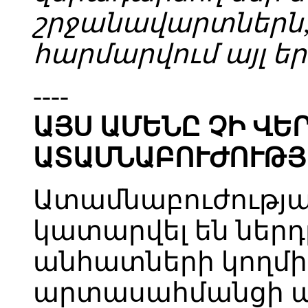
շրջանավարտներն, 
հարմարվում այլ եր
----
ԱՅՍ ԱՄԵՆԸ ՉԻ ՎԵ
ԱՏԱՄՆԱԲՈՒԺՈՒԹՅ
Ատամնաբուժությա
կատարվել են ներդ
անհատների կողմից
արտասահմանցի ա