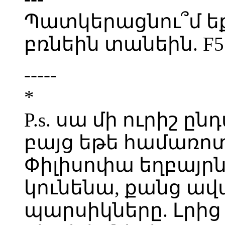
Պատկերացնու՞մ եք,
բռնեին տանեին. F
-----
*
P.s. սա մի ուրիշ ըն
բայց եթե համառոտ 
Փիլիսոփա եղբայրն
կունենա, քանց ավ
պարսիկները. Լրից 