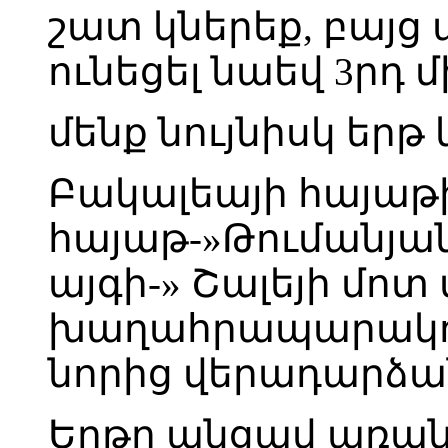
շատ կներեք, բայց 
ունեցել նաեվ 3րդ 
մենք նույնիսկ եր
Բակալեայի հայաթի
հայաթ-»Թումանյա
այգի-» Շալեյի մոտ
խաղահրապարակում
նորից վերադարձան
Երթը անցավ առան