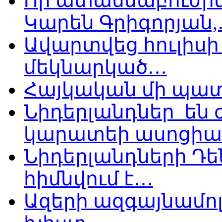
Որ ատամնաբուժին
Կարեն Գրիգորյան
Ավարտվեց հուլիսի 
մեկնարկած…
Հայկական մի պատ
Նիդերլանդներ են
կարատեի ասոցիա
Նիդերլանդների Դե
հիմնվում է…
Ազերի ազգայնամոլ