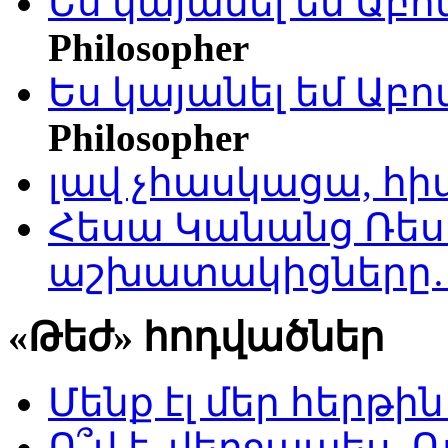
Ես կայանել եմ Աբ
Philosopher
Ես կայանել եմ Աբ
Philosopher
լավ չհասկացա, հի
Հեսա Կանանց Ռեսո
աշխատակիցները
«Թեժ» հոդվածներ
Մենք էլ մեր հերթի
Ո՞վ է, վերջապես, Ռ