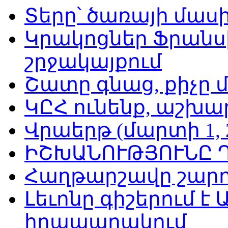
Տերը՝ ծառայի մաս
Կրակոցներ Ֆրան
շրջակայքում
Շատը գնաց, քիչը
ԿԸՀ ունենք, աշխար
Վրաերթ (մարտի 1, 2
ԻՇԽԱՆՈՒԹՅՈՒՆԸ 
Հաղթարշավը շարո
Լեւոնը գիշերում է
հրապարակում