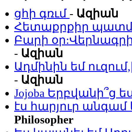
ցհի գռւմ
-
Ազիան
Հետաքրքիր պատմո
Բարի օր:Վերնագրի
-
Ազիան
Ադմինին եմ ուզու
-
Ազիան
Jojoba Երբվանի՞ց ե
էս հարյուր անգամ 
Philosopher