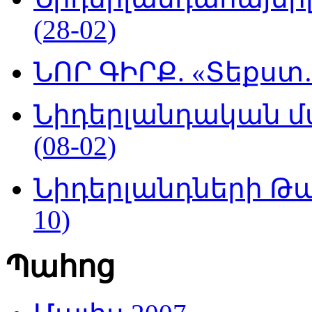
(28-02)
ՆՈՐ ԳԻՐՔ. «Տեքստ…
Նիդերլանդական մ
(08-02)
Նիդերլանդների Թա
10)
Պահոց