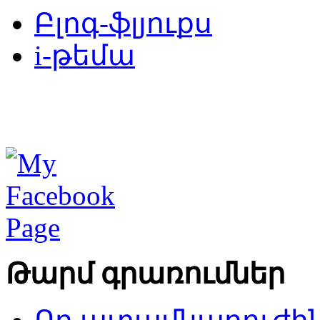
Բլոգ-ֆլյուքս
i-թեմա
Թարմ գրառումներ