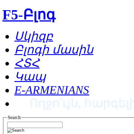
F5-Բլոգ
Սկիզբ
Բլոգի մասին
ՀՏՀ
Կապ
E-ARMENIANS
Ողջո՛ւյն, հարգելի
Search