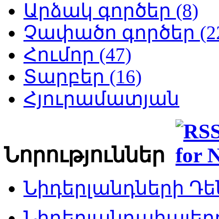
Արձակ գործեր (8)
Չափածո գործեր (2
Հումոր (47)
Տարբեր (16)
Հյուրամատյան
Նորություններ
Նիդերլանդների Դեն
Նիդերլանդահայե