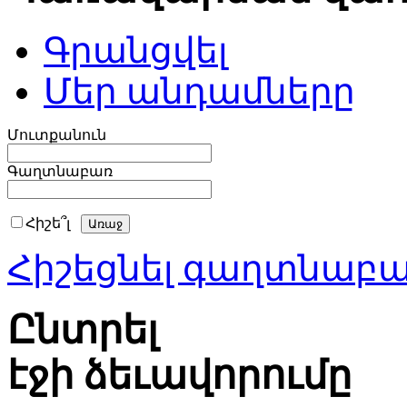
Գրանցվել
Մեր անդամները
Մուտքանուն
Գաղտնաբառ
Հիշե՞լ
Հիշեցնել գաղտնաբ
Ընտրել
էջի ձեւավորումը