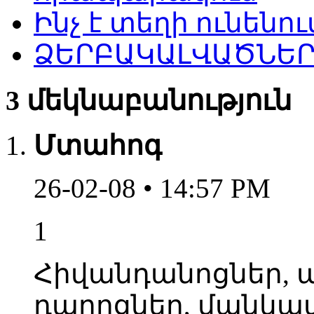
Ինչ է տեղի ունենու
ՁԵՐԲԱԿԱԼՎԱԾՆԵՐ
3 մեկնաբանություն
Մտահոգ
26-02-08 • 14:57 PM
1
Հիվանդանոցներ, պ
դպրոցներ, մանկա