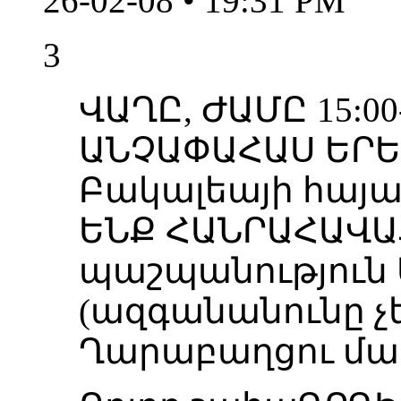
26-02-08 • 19:31 PM
3
ՎԱՂԸ, ԺԱՄԸ 15:00
ԱՆՉԱՓԱՀԱՍ ԵՐԵ
Բակալեայի հայ
ԵՆՔ ՀԱՆՐԱՀԱՎԱ
պաշպանություն
(ազգանանունը չեմ
Ղարաբաղցու մաս