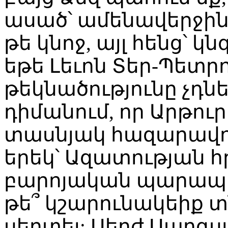
ասած՝ ամենավերջին 
թե կնոջ, այլ հենց՝ կ
եթե Լեւոն Տեր-Պետր
թեկնածությունը չդնե
դիմանում, որ Արթո
տասնյակ հազարավոր 
երեկ՝ Ազատության 
բարոյական պարապո
թե՞ կշարունակեիք 
սերտել: Սերժ Սարգս