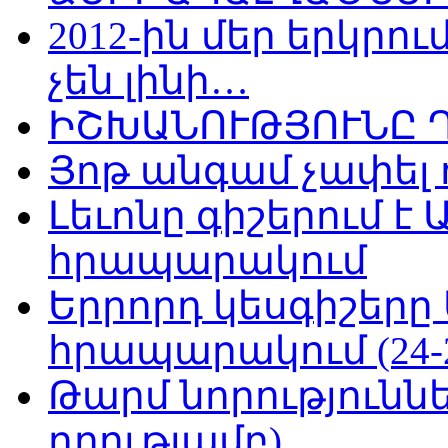
2012-ին մեր երկր
չեն լինի…
ԻՇԽԱՆՈՒԹՅՈՒՆԸ 
Յոթ անգամ չափել 
Լեւոնը գիշերում է
հրապարակում
Երրորդ կեսգիշերը
հրապարակում (24-25
Թարմ նորություննե
դրությամբ)