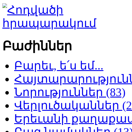
Բաժիններ
Բարեւ, ե՛ս եմ...
Հայտարարություննե
Նորություններ (83)
Վերլուծականներ (2
Երեւանի քաղաքապե
Բաց նամակներ (13