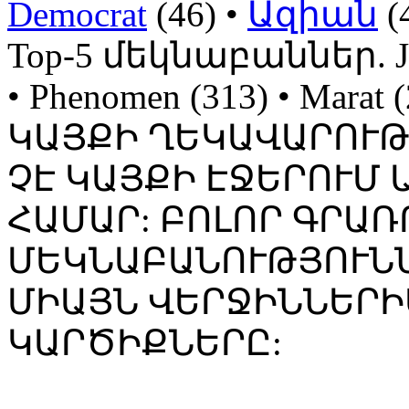
Democrat
(46) •
Ազիան
(
Top-5 մեկնաբաններ. Jojo
• Phenomen (313) • Mara
ԿԱՅՔԻ ՂԵԿԱՎԱՐՈՒ
ՉԷ ԿԱՅՔԻ ԷՋԵՐՈՒՄ
ՀԱՄԱՐ: ԲՈԼՈՐ ԳՐԱՌ
ՄԵԿՆԱԲԱՆՈՒԹՅՈՒՆՆ
ՄԻԱՅՆ ՎԵՐՋԻՆՆԵՐԻ
ԿԱՐԾԻՔՆԵՐԸ: