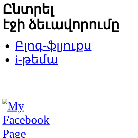
Ընտրել
էջի ձեւավորումը
Բլոգ-ֆլյուքս
i-թեմա