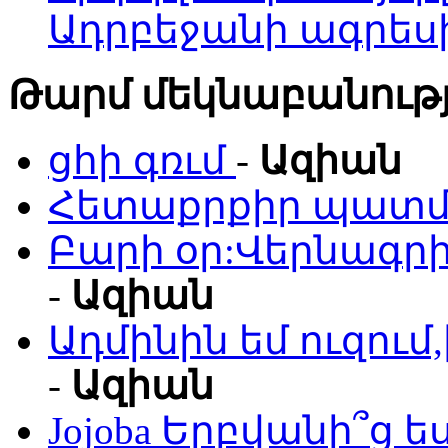
Ադրբեջանի ագրես
Թարմ մեկնաբանությ
ցհի գռւմ
-
Ազիան
Հետաքրքիր պատմո
Բարի օր:Վերնագրի
-
Ազիան
Ադմինին եմ ուզու
-
Ազիան
Jojoba Երբվանի՞ց ե