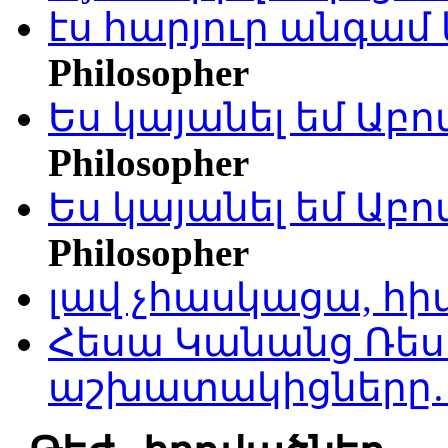
էս հարյուր անգամ 
Philosopher
Ես կայանել եմ Աբ
Philosopher
Ես կայանել եմ Աբ
Philosopher
լավ չհասկացա, հի
Հեսա Կանանց Ռեսո
աշխատակիցները