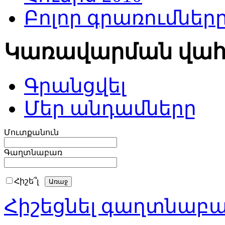
Բոլոր գրառումներ
Կառավարման վա
Գրանցվել
Մեր անդամները
Մուտքանուն
Գաղտնաբառ
Հիշե՞լ
Հիշեցնել գաղտնաբ