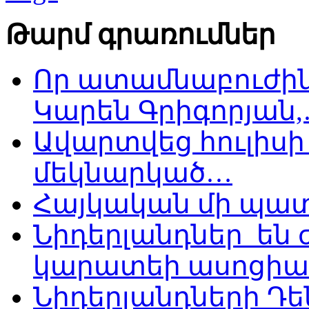
Թարմ գրառումներ
Որ ատամնաբուժին
Կարեն Գրիգորյան
Ավարտվեց հուլիսի 
մեկնարկած…
Հայկական մի պատ
Նիդերլանդներ են
կարատեի ասոցիա
Նիդերլանդների Դե