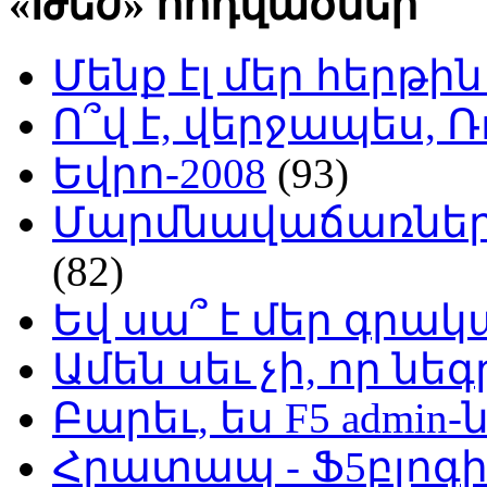
«Թեժ» հոդվածներ
Մենք էլ մեր հերթի
Ո՞վ է, վերջապես, Ռ
Եվրո-2008
(93)
Մարմնավաճառներ 
(82)
Եվ սա՞ է մեր գր
Ամեն սեւ չի, որ նե
Բարեւ, ես F5 admin-
Հրատապ - Ֆ5բլոգի