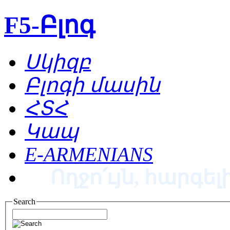
F5-Բլոգ
Սկիզբ
Բլոգի մասին
ՀՏՀ
Կապ
E-ARMENIANS
Ողջո՛ւյն, հարգելի
Search