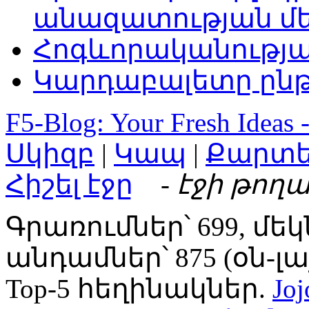
անազատության մ
Հոգևորականությ
Կարդաբալետը ընթ
F5-Blog: Your Fresh Ideas 
Սկիզբ
|
Կապ
|
Քարտ
Հիշել էջը
- էջի թողա
Գրառումներ՝ 699, մեկ
անդամներ՝ 875 (օն-լայն
Top-5 հեղինակներ.
Joj