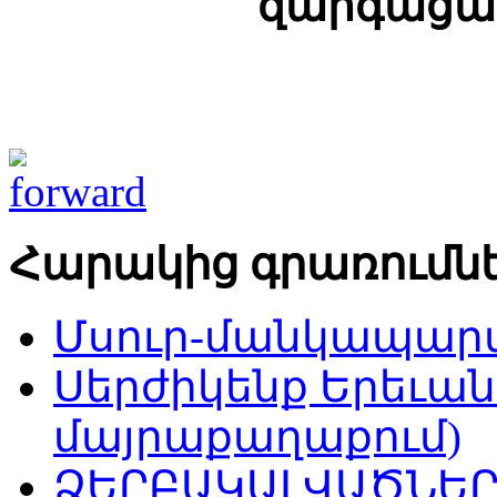
զարգացա
Հարակից գրառումն
Մսուր-մանկապարտե
Սերժիկենք Երեւան
մայրաքաղաքում)
ՁԵՐԲԱԿԱԼՎԱԾՆԵՐ