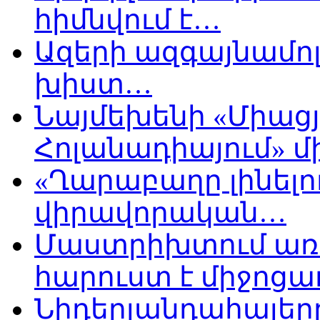
հիմնվում է…
Ազերի ազգայնամոլ
խիստ…
Նայմեխենի «Միացյ
Հոլանադիայում» մի
«Ղարաբաղը լինելու
վիրավորական…
Մաստրիխտում առ
հարուստ է միջոցա
Նիդերլանդահայե