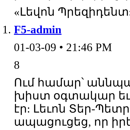
«Լեվոն Պրեզիդենտ
F5-admin
01-03-09 • 21:46 PM
8
Ում համար՝ աննպա
խիստ օգտակար եւ
էր: Լեւոն Տեր-Պետ
ապացուցեց, որ իր