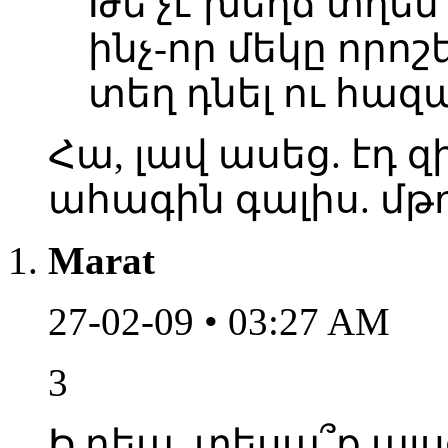
Թե չէ խեղճ տղեն 
ինչ-որ մեկը որոշ
տեղ դնել ու հազա
Հա, լավ ասեց. էդ զ
ահագին գալիս. մթո
Marat
27-02-09 • 03:27 AM
3
Ի դեպ, տեսա՞ք այս