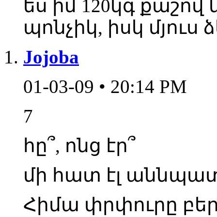
ես իմ 120կգ քաշով
պոնչիկ, իսկ մյուս
Jojoba
01-03-09 • 20:14 PM
7
հը՞, ոնց էր՞
մի հատ էլ աննպատակ
Հիմա փրփուրը բե