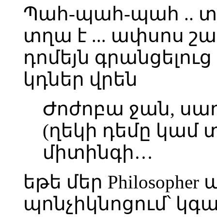
Պահ-պահ-պահ .. տ
տղա է ... ափսոս շա
դոմեյն գրանցելուց
կդներ վրեն
Ժոժոբա ջան, սաղ 
(ղեկի դեմը կամ տ
միտինգի…
եթե մեր Philosophe
պոնչիկնոցում՝ կգա