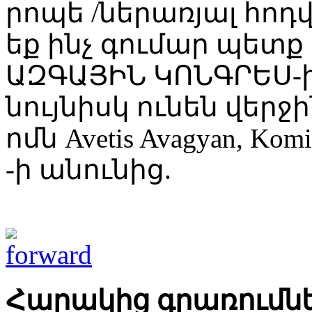
րոպե /ներառյալ հոդ
եք ինչ գումար պետք
ԱԶԳԱՅԻՆ ԿՈՆԳՐԵՍ-ից 
նույնիսկ ունեն վերջի
ոմն Avetis Avagyan, Komita
-ի անունից.
Հարակից գրառումն