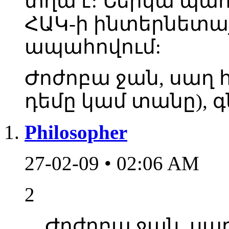
տղա է: Ներկա պահի
ՀԱԿ-ի ինտերնետայ
ապահովում:
Ժոժոբա ջան, սաղ հե
դեմը կամ տանը), 
Philosopher
27-02-09 • 02:06 AM
2
Ժոժոբա ջան, սաղ 