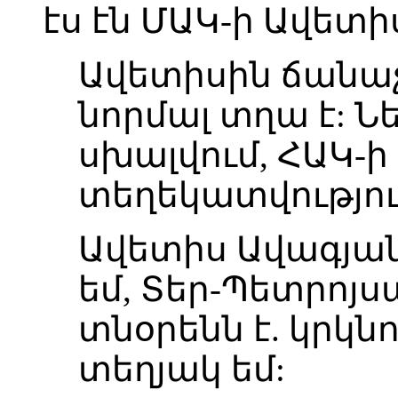
էս էն ՄԱԿ-ի Ավետիս
Ավետիսին ճանաչո
նորմալ տղա է: Ն
սխալվում, ՀԱԿ-
տեղեկատվությու
Ավետիս Ավագյան
եմ, Տեր-Պետրոյ
տնօրենն է. կրկնո
տեղյակ եմ: