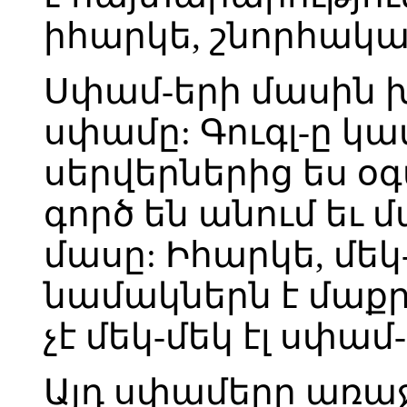
իհարկե, շնորհակալ
Սփամ-երի մասին խո
սփամը: Գուգլ-ը կա
սերվերներից ես օ
գործ են անում եւ 
մասը: Իհարկե, մեկ-
նամակներն է մաքր
չէ մեկ-մեկ էլ սփամ
Այդ սփամերը առաջ