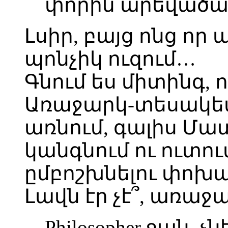
փորին արեվածաղ
Լսիր, բայց ոնց որ
պոնչիկ ուզում…
Գնում ես միտինգ, 
Առաջարկ-տեսակետ 
առնում, գալիս Մ
կանգնում ու ուտո
ըմբոշխնելու փոխա
Լավն էր չէ՞, առաջ
Philosopher ջան, չ