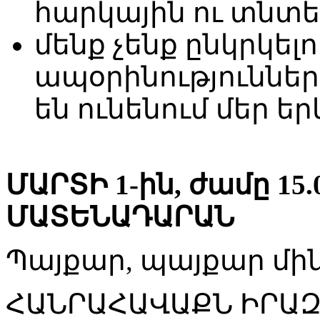
հարկային ու տն
մենք չենք ընկրկելո
ապօրինությունների
են ունենում մեր եր
ՄԱՐՏԻ 1-ին, ժամը 15.
ՄԱՏԵՆԱԴԱՐԱՆ
Պայքար, պայքար մի
ՀԱՆՐԱՀԱՎԱՔՆ ԻՐԱԶԵ