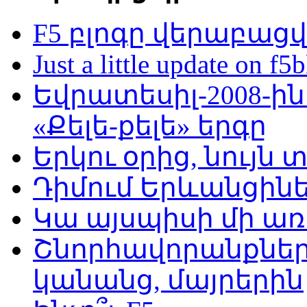
F5 բլոգը վերաբացվ
Just a little update on f
Եվրատեսիլ-2008-ի
«Քելե-քելե» երգը
Երկու օրից, նույն
Դիմում Երևանցին
Կա այսպիսի մի առ
Շնորհավորանքներս
կանանց, մայրերին