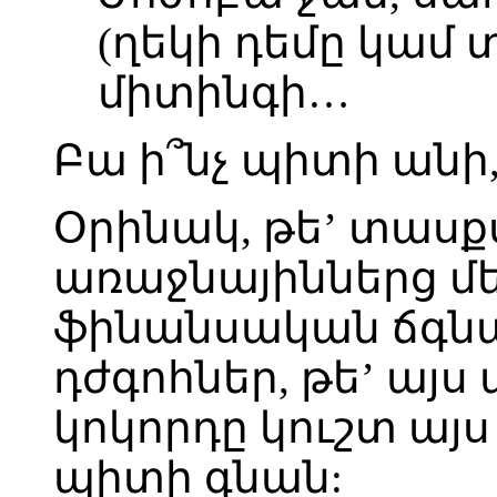
(ղեկի դեմը կամ տ
միտինգի…
Բա ի՞նչ պիտի անի,
Օրինակ, թե’ տասք
առաջնայիններց մե
ֆինանսական ճգնա
դժգոհներ, թե’ այս
կոկորդը կուշտ այ
պիտի գնան: