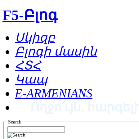
F5-Բլոգ
Սկիզբ
Բլոգի մասին
ՀՏՀ
Կապ
E-ARMENIANS
Ողջո՛ւյն, հարգելի
Search