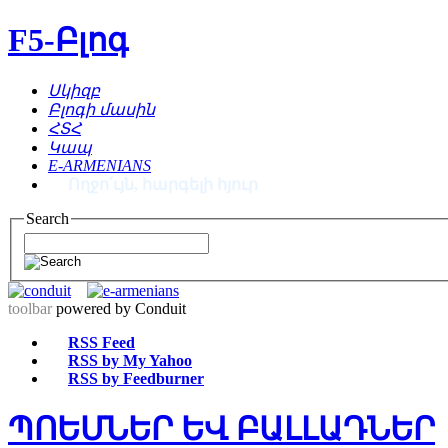
F5-Բլոգ
Սկիզբ
Բլոգի մասին
ՀՏՀ
Կապ
E-ARMENIANS
Ողջո՛ւյն, հարգելի հյուր
Search
toolbar
powered by Conduit
RSS Feed
RSS by My Yahoo
RSS by Feedburner
ՊՈԵՄՆԵՐ ԵՎ ԲԱԼԼԱԴՆԵՐ