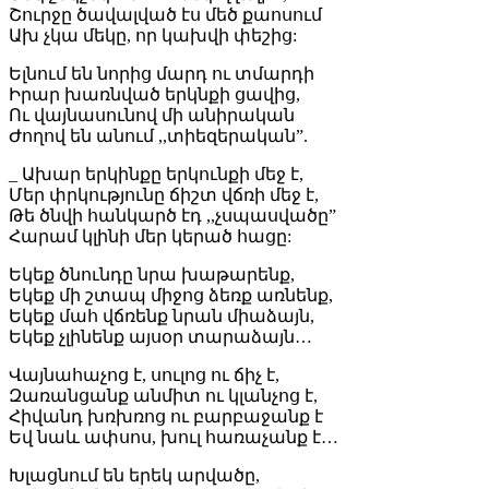
Շուրջը ծավալված էս մեծ քաոսում
Ախ չկա մեկը, որ կախվի փեշից:
Ելնում են նորից մարդ ու տմարդի
Իրար խառնված երկնքի ցավից,
Ու վայնասունով մի անիրական
Ժողով են անում ,,տիեզերական”.
_ Ախար երկինքը երկունքի մեջ է,
Մեր փրկությունը ճիշտ վճռի մեջ է,
Թե ծնվի հանկարծ էդ ,,չսպասվածը”
Հարամ կլինի մեր կերած հացը:
Եկեք ծնունդը նրա խաթարենք,
Եկեք մի շտապ միջոց ձեռք առնենք,
Եկեք մահ վճռենք նրան միաձայն,
Եկեք չլինենք այսօր տարաձայն…
Վայնահաչոց է, սուլոց ու ճիչ է,
Զառանցանք անմիտ ու կլանչոց է,
Հիվանդ խռխռոց ու բարբաջանք է
Եվ նաև ափսոս, խուլ հառաչանք է…
Խլացնում են երեկ արվածը,