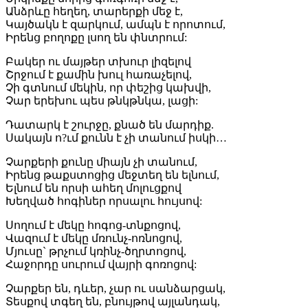
Անձրևը հեղեղ, տարերքի մեջ է,
Կայծակն է զարկում, ամպն է որոտում,
Իրենց բողոքը լսող են փնտրում:
Բակեր ու մայթեր տխուր լիզելով
Շրջում է քամին խուլ հառաչելով,
Չի գտնում մեկին, որ փեշից կախվի,
Չար երեխու պես թնկթնկա, լացի:
Դատարկ է շուրջը, քնած են մարդիք.
Սակայն ո?ւմ քունն է չի տանում իսկի…
Չարքերի քունը միայն չի տանում,
Իրենց թաքստոցից մեջտեղ են ելնում,
Ելնում են որսի ահեղ մոլուցքով
Խեղված հոգիներ որսալու հույսով:
Սողում է մեկը հոգոց-տնքոցով,
Վազում է մեկը մռունչ-ոռնոցով,
Մյուսը` թրչում կռինչ-ծղրտոցով,
Հաջորդը սուրում վայրի գոռոցով:
Չարքեր են, դևեր, չար ու սանձարցակ,
Տեսքով տգեղ են, բնույթով այլանդակ,