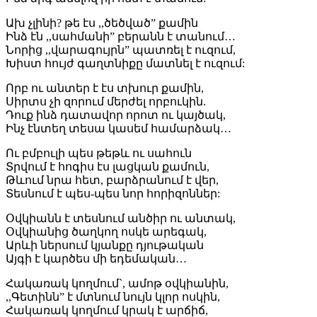
Ախ չլինի? թե էս ,,ծեծված” քամին
Ինձ էն ,,սահմանի” բերանն է տանում…
Նորից ,,վարագույրն” պատռել է ուզում,
Խիստ հույժ գաղտնիքը մատնել է ուզում:
Որբ ու անտեր է էս տխուր քամին,
Սիրտս չի զորում մերժել որբուկին.
Դուք ինձ դատավոր որոտ ու կայծակ,
Ինչ էնտեղ տեսա կասեմ համարձակ…
Ու բմբուլի պես թեթև ու սահուն
Տրվում է հոգիս էս լացկան քամուն,
Թևում նրա հետ, բարձրանում է վեր,
Տեսնում է պես-պես նոր հորիզոններ:
Օվկիանն է տեսնում անծիր ու անտակ,
Օվկիանից ծաղկող ոսկե արեգակ,
Արևի ներսում կյանքը դյութական
Այգի է կարծես մի եդեմական…
Հակառակ կողմում`, ամոթ օվկիանին,
,,Գետինն” է մտնում նույն կլոր ոսկին,
Հակառակ կողմում կրակ է արճիճ,