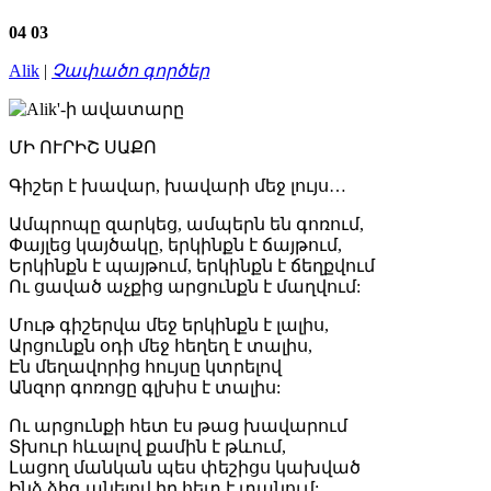
04
03
Alik
|
Չափածո գործեր
ՄԻ ՈՒՐԻՇ ՍԱՔՈ
Գիշեր է խավար, խավարի մեջ լույս…
Ամպրոպը զարկեց, ամպերն են գոռում,
Փայլեց կայծակը, երկինքն է ճայթում,
Երկինքն է պայթում, երկինքն է ճեղքվում
Ու ցաված աչքից արցունքն է մաղվում:
Մութ գիշերվա մեջ երկինքն է լալիս,
Արցունքն օդի մեջ հեղեղ է տալիս,
Էն մեղավորից հույսը կտրելով
Անզոր գոռոցը գլխիս է տալիս:
Ու արցունքի հետ էս թաց խավարում
Տխուր հևալով քամին է թևում,
Լացող մանկան պես փեշիցս կախված
Ինձ ձիգ անելով իր հետ է տանում: