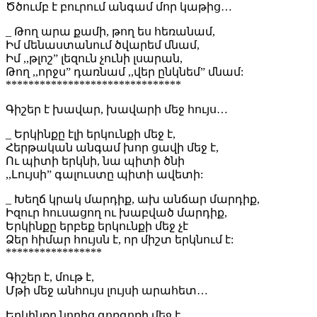
Ծծումբ է բուրում անգամ մոր կաթից…
_ Թող արա քամի, թող ես հեռանամ,
Իմ մենաստանում ծվարեմ մնամ,
Իմ ,,թլոշ” լեզուն չունի լսարան,
Թող ,,որջս” դառնամ ,,վեր ընկնեմ” մնամ:
*******************************
Գիշեր է խավար, խավարի մեջ հույս…
_ Երկինքը էլի երկունքի մեջ է,
Հերթական անգամ խոր ցավի մեջ է,
Ու պիտի երկնի, նա պիտի ծնի
,,Լույսի” գալուստը պիտի ավետի:
_ Խեղճ կրակ մարդիք, ախ անճար մարդիք,
Իզուր հուսացող ու խաբված մարդիք,
Երկինքը երբեք երկունքի մեջ չէ
Ձեր հիմար հույսն է, որ միշտ երկնում է:
*****************
Գիշեր է, մութ է,
Մթի մեջ անհույս լույսի արահետ…
Երկինքը նորից գոռգոռի մեջ է,