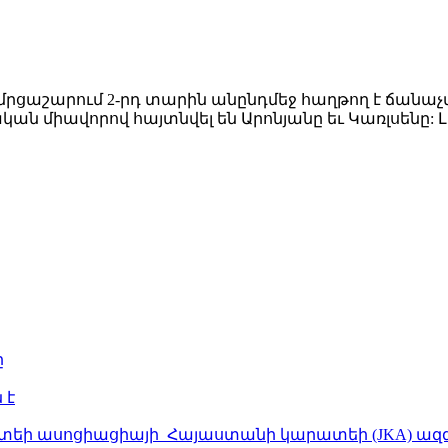
րցաշարում 2-րդ տարին անընդմեջ հաղթող է ճանաչվե
ան միավորով հայտնվել են Արոնյանը եւ Կառլսենը: Լ
ը
 է
ատեի ասոցիացիայի Հայաստանի կարատեի (JKA) ազ