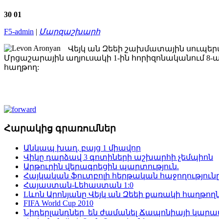
30
01
F5-admin
|
Մարզաշխարհ
Վեյկ ան Զեեի շախմատային սուպերմ
Մրցաշարային աղյուսակի 1-ին հորիզոնականում 8-ակ
հաղթող:
Հարակից գրառումներ
Անկապ խաղ, բայց 1 միավոր
Վիկը դարձավ 3 գոտիների աշխարհի չեմպիոն
Արթուրին վերագրեցին պարտություն.
Հայկական ֆուտբոլի հերթական հաջողություն
Հայաստան-Լեհաստան 1:0
Lևոն Արոնյանը Վեյկ ան Զեեի քառակի հաղթողն
FIFA World Cup 2010
Նիդերլանդներ են ժամանել Ճապոնիայի կար