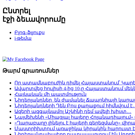
Ընտրել
էջի ձեւավորումը
Բլոգ-ֆլյուքս
i-թեմա
Թարմ գրառումներ
Որ ատամնաբուժին դիմել Հայաստանում՝ Կարե
Ավարտվեց հուլիսի 4-ից 10-ը Հայաստանում մ
Հայկական մի պատմություն
Նիդերլանդներ են ժամանել Ճապոնիայի կար
Նիդերլանդների Դեն Բոս քաղաքում հիմնվում է
Ազերի ազգայնամոլ Աշկինի դեմ ավելի խիստ…
Նայմեխենի «Միացյալ հայերը Հոլանադիայում» 
«Ղարաբաղը լինելու է հայերի գերեզմանը» վի
Մաստրիխտում առաջիկա կիրակին հարուստ է 
Նիդերլանդահայերը դատապարտում են Ադրբե