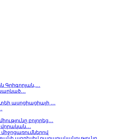
ն Գրիգորյան,…
եկնարկած…
ատեի ասոցիացիայի …
…
միությունը բոլորեց…
րավորական…
միջոցառումներով
ջանի ագրեսիվ քաղաքականությունը