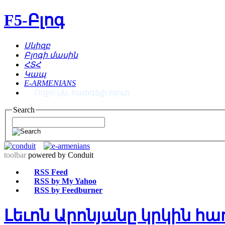
F5-Բլոգ
Սկիզբ
Բլոգի մասին
ՀՏՀ
Կապ
E-ARMENIANS
Ողջո՛ւյն, հարգելի հյուր
Search
toolbar
powered by Conduit
RSS Feed
RSS by My Yahoo
RSS by Feedburner
Լեւոն Արոնյանը կրկին հա