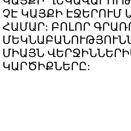
ԿԱՅՔԻ ՂԵԿԱՎԱՐՈՒ
ՉԷ ԿԱՅՔԻ ԷՋԵՐՈՒՄ
ՀԱՄԱՐ: ԲՈԼՈՐ ԳՐԱՌ
ՄԵԿՆԱԲԱՆՈՒԹՅՈՒՆՆ
ՄԻԱՅՆ ՎԵՐՋԻՆՆԵՐԻ
ԿԱՐԾԻՔՆԵՐԸ: