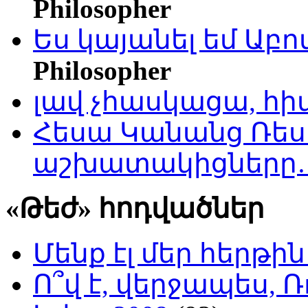
Philosopher
Ես կայանել եմ Աբ
Philosopher
լավ չհասկացա, հի
Հեսա Կանանց Ռեսո
աշխատակիցները
«Թեժ» հոդվածներ
Մենք էլ մեր հերթի
Ո՞վ է, վերջապես, Ռ