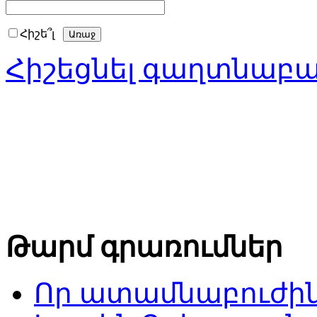
Հիշե՞լ
Հիշեցնել գաղտնաբ
Թարմ գրառումներ
Որ ատամնաբուժին