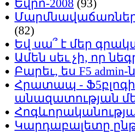
Եվրո-2008
(93)
Մարմնավաճառներ 
(82)
Եվ սա՞ է մեր գր
Ամեն սեւ չի, որ նե
Բարեւ, ես F5 admin-
Հրատապ - Ֆ5բլոգի
անազատության մ
Հոգևորականությ
Կարդաբալետը ընթ