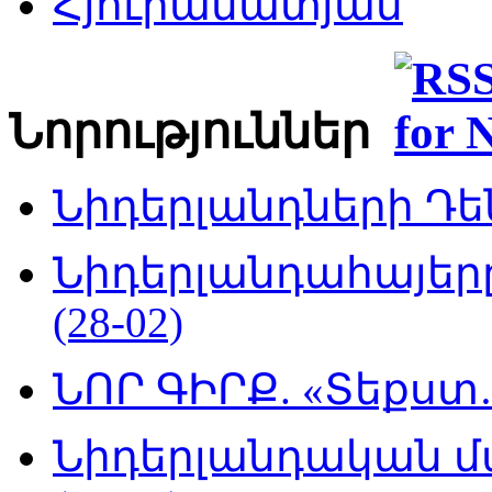
Հյուրամատյան
Նորություններ
Նիդերլանդների Դեն
Նիդերլանդահայե
(28-02)
ՆՈՐ ԳԻՐՔ. «Տեքստ…
Նիդերլանդական մ