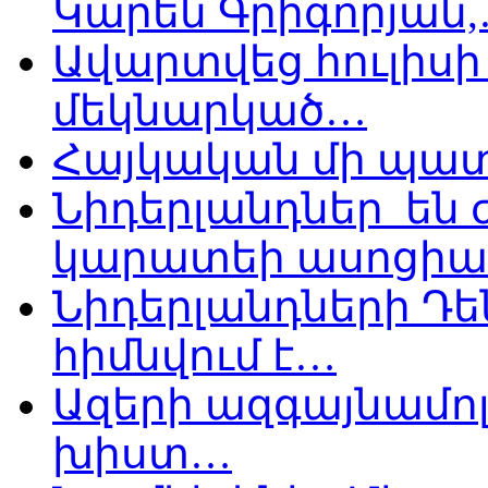
Կարեն Գրիգորյան
Ավարտվեց հուլիսի 
մեկնարկած…
Հայկական մի պատ
Նիդերլանդներ են
կարատեի ասոցիա
Նիդերլանդների Դե
հիմնվում է…
Ազերի ազգայնամոլ
խիստ…