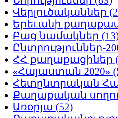
Նորություններ (83)
Վերլուծականներ (2
Երեւանի քաղաքապե
Բաց նամակներ (13
Ընտրություններ-200
ՀՀ քաղաքացիներ (
«Հայաստան 2020» (
Հետընտրական Հայ
Քաղաքական սողուն
Առօրյա (52)