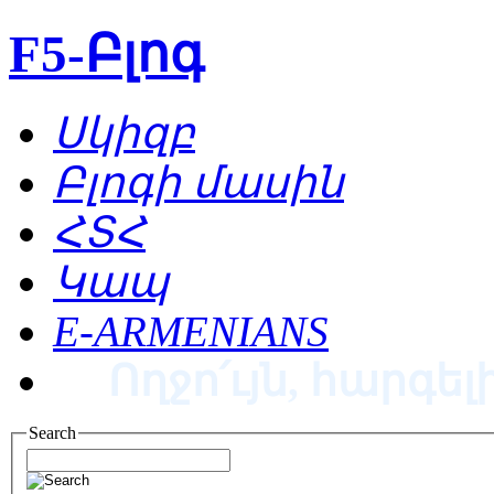
F5-Բլոգ
Սկիզբ
Բլոգի մասին
ՀՏՀ
Կապ
E-ARMENIANS
Ողջո՛ւյն, հարգելի
Search