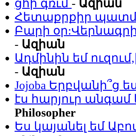
ցհի գռւմ
-
Ազիան
Հետաքրքիր պատմո
Բարի օր:Վերնագրի
-
Ազիան
Ադմինին եմ ուզու
-
Ազիան
Jojoba Երբվանի՞ց ե
էս հարյուր անգամ 
Philosopher
Ես կայանել եմ Աբ