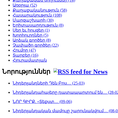
Քաղաքական սողուններ (14)
Առօրյա (52)
Քաղաքականություն (58)
Հասարակություն (108)
Մարզաշխարհ (30)
Երիտասարդություն (8)
Սեր եւ հույզեր (1)
Խորհուրդներ (5)
Արձակ գործեր (8)
Չափածո գործեր (22)
Հումոր (47)
Տարբեր (16)
Հյուրամատյան
Նորություններ
Նիդերլանդների Դեն Բոս… (25-03)
Նիդերլանդահայերը դատապարտում են… (28-02
ՆՈՐ ԳԻՐՔ. «Տեքստ… (09-06)
Նիդերլանդական մամուլը շարունակվում… (08-0