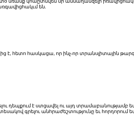
ետօ նռանք կհաըտնվեն մի աննաղանզելի իռավիցհակւ
առգավիցհակւմ են.
ց է, հետո հասկացա, որ ինչ-որ տրանսլիտային թարգ
ու դեպքում է ստցավել ու այդ տրամաբանությամբ եմ
տեսակով գրելու անհրաժեշտությունը եւ հորդորում եմ