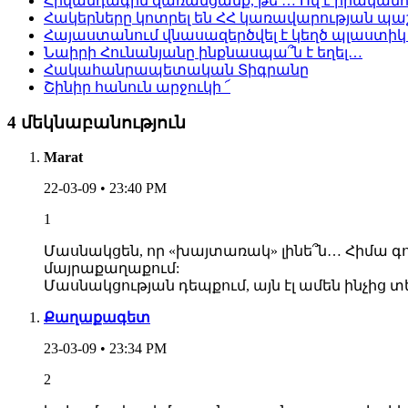
Հիվանդագին զառանցանք, թե … Ով է իրականո
Հակերները կոտրել են ՀՀ կառավարության պա
Հայաստանում վնասազերծվել է կեղծ պլաստի
Նաիրի Հունանյանը ինքնասպա՞ն է եղել…
Հակահանրապետական Տիգրանը
Շինիր հանուն արջուկի ՜
4 մեկնաբանություն
Marat
22-03-09 • 23:40 PM
1
Մասնակցեն, որ «խայտառակ» լինե՞ն… Հիմա գոն
մայրաքաղաքում:
Մասնակցության դեպքում, այն էլ ամեն ինչից
Քաղաքագետ
23-03-09 • 23:34 PM
2