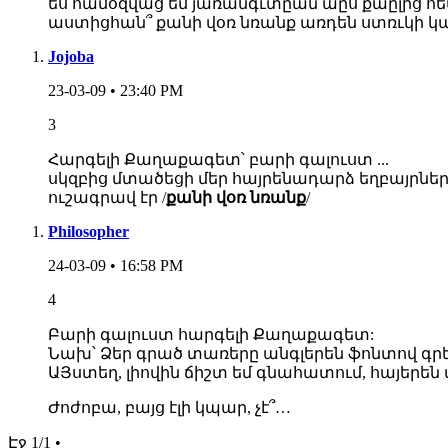
ես համօզվաց եմ յառանգւտըան աըս քաըլից հ
աստիցհան՞ քանի վօռ նռանք առդեն ստռւկի կ
Jojoba
23-03-09 • 23:40 PM
3
Հարգելի Քաղաքագետ՝ բարի գալուստ ...
սկզբից մտածեցի մեր հայրենադարձ եղբայրների
ուշագրավ էր /
քանի վօռ նռանք
/
Philosopher
24-03-09 • 16:58 PM
4
Բարի գալուստ հարգելի Քաղաքագետ:
Նախ՝ Ձեր գրած տառերը անգլերեն ֆոնտով գրել
ԱՅստեղ, լիովին ճիշտ եմ գնահատում, հայերեն 
Ժոժոբա, բայց էլի կպար, չէ՞…
Էջ 1/1 •