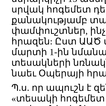
սրվակ հոգեմետ դե
քանակությամբ տ
փամփուշտներ, ինչ
հրազեն: Ըստ ԱԱԾ 
մարտի 1-ին նմանատ
տեսակների նռնակն
նաեւ Օպերայի հր
Պ.ս. որ ապուշն է 
«տեսակի հոգեմետ 