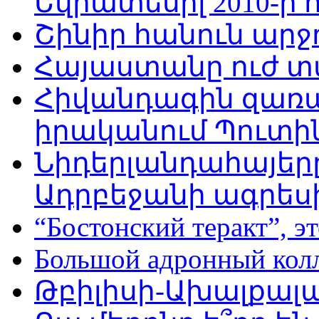
Եվրատեսիլ 2010-ի
Շինիր հանուն արջո
Հայաստանը ուժ տ
Հիվանդագին զառան
իրականում Պուտի
Նիդերլանդահայե
Ադրբեջանի ագրես
“Бостонский теракт”, эт
Большой адронный кол
Թբիլիսի-Ախալքալ