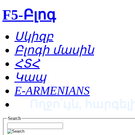
F5-Բլոգ
Սկիզբ
Բլոգի մասին
ՀՏՀ
Կապ
E-ARMENIANS
Ողջո՛ւյն, հարգելի
Search