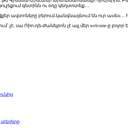
 թե Վիեննա-Երեւանի արտասահմանցի հյուրերին: Բա
ր քուչեքում գետինն ու օդը կեղտոտեք…
, ովքեր ավտոները բերում-կանգնացնում են ուր ասես
ում՝ չէ, սա Ռիո-դե-Ժանեյրոն չէ այլ մեր welcome-ը 
ունից
 տեղերը