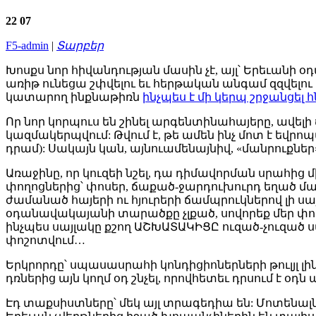
22
07
F5-admin
|
Տարբեր
Խոսքս նոր հիվանդության մասին չէ, այլ՝ Երեւանի
առիթ ունեցա շփվելու եւ հերթական անգամ զզվելո
կատարող ինքնաթիռն
ինչպես է մի կերպ շրջանցել
Որ նոր կորպուս են շինել արգենտինահայերը, ավելի 
կազմակերպվում: Թվում է, թե ամեն ինչ մոտ է եվր
դրամ): Սակայն կան, այնուամենայնիվ, «մանրուքներ»
Առաջինը, որ կուզեի նշել, դա դիմավորման սրահից 
փողոցներից՝ փոսեր, ճաքած-ջարդուխուրդ եղած մա
ժամանած հայերի ու հյուրերի ճամպրուկներով լի սա
օդանավակայանի տարածքը չլքած, սովորեք մեր փոս
ինչպես սայլակը քշող ԱՇԽԱՏԱԿԻՑԸ ուզած-չուզած ս
փոշոտվում…
Երկրորդը՝ սպասասրահի կոնդիցիոներների թուլյլ լինել
դռներից այն կողմ օդ շնչել, որովհետեւ դրսում է
Էդ տաքսիստները՝ մեկ այլ տրագեդիա են: Մոտենալն