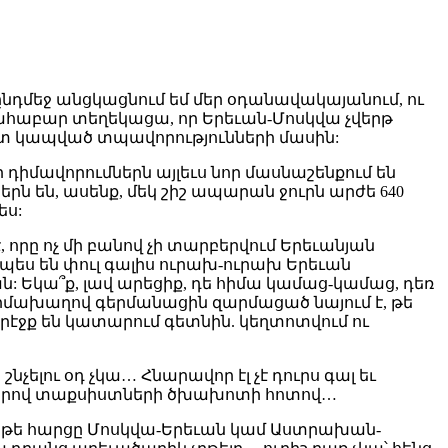
նընդմեջ անցկացնում եմ մեր օդանավակայանում, ու
ատահաբար տեղեկացա, որ Երեւան-Մոսկվա չվերթ
հետ կապված տպավորությունների մասին:
ր դիմավորումներն այլեւս նոր մասնաշենքում են
րն են, ասենք, մեկ շիշ ապարան ջուրն արժե 640
ես:
 որը ոչ մի բանով չի տարբերվում Երեւանյան
պես են փուլ գալիս ուրախ-ուրախ Երեւան
ն: Եկա՞ք, լավ արեցիք, դե հիմա կամաց-կամաց, դեռ
դիմախաղով գերմանացին զարմացած նայում է, թե
յրէջք են կատարում գետնին. կեղտոտվում ու
նչելու օդ չկա… Հնարավոր էլ չէ դուրս գալ եւ
ստիկներով տաքսիստների ծխախոտի հոտով…
ու, թե հարցը Մոսկվա-Երեւան կամ Աստրախան-