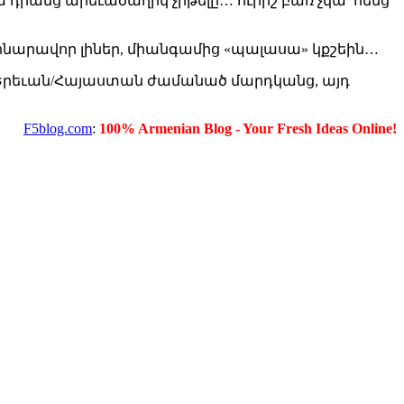
 դրանց արեւածաղիկ չրթելը… ուրիշ բառ չկա՝ հենց
… հնարավոր լիներ, միանգամից «պալասա» կքշեին…
բոլոր Երեւան/Հայաստան ժամանած մարդկանց, այդ
F5blog.com
:
100% Armenian Blog - Your Fresh Ideas Online!