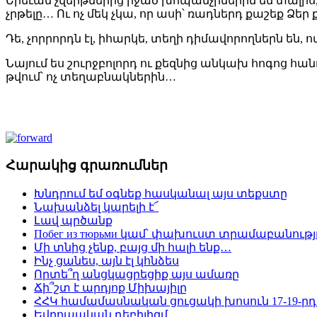
Երեւան չվերթներից իջած խոպանչիներին են տալիս,
չրթելը… Ու ոչ մեկ չկա, որ ասի՝ ռադներդ քաշեք Ձե
Դե, չորրորդն էլ, իհարկե, տեղի դիմավորողներն են
Նայում ես շուրջբոլորդ ու քեզնից անկախ հոգոց հան
թվում՝ ոչ տեղաբնակներին…
Հարակից գրառումներ
Խնդրում եմ օգնեք հասկանալ այս տեքստը
Նախանձել կարելի է՜
Լավ պրծանք
Побег из тюрьми կամ՝ փախուստ տրամաբանությ
Մի տնից չենք, բայց մի հալի ենք…
Ինչ ցանես, այն էլ կհնձես
Որտե՞ղ անցկացրեցիք այս ամառը
Ճի՞շտ է արդյոք Միխայիլը
ՀՀԿ համամասնական ցուցակի խոսուն 17-19-րդ
Եվրոպական դեբիլիզմ