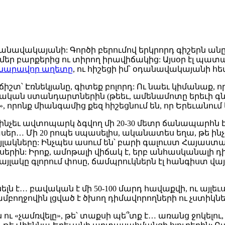
 օդանավակայանի: Գործի բերումով երկրորդ գիշերն ա
ւ մեր բարքերից ու տիրող իրավիճակից: Այսօր էլ պ
 հնարավոր աղետը
, ու հիշեցի իմ՝ օդանավակայանի 
ճիշտ՝ Էռնեկյանը, գիտեք բոլորդ: Ու նաեւ կիմանաք, ո
ոպական ստանդարտներին (թեեւ, ամենամոտը երեւի գնե
, որոնք միանգամից քեզ հիշեցնում են, որ Երեւանում 
մինչեւ ավտոպարկ ձգվող մի 20-30 մետր ճանապարհն է,
սեր… Մի 20 րոպե սպասելիս, ականատես եղա, թե ինչ
յլակները: Ինչպես ասում են՝ բարի գալուստ Հայաստա
երին: Իրոք, ամոթալի վիճակ է, երբ անհասկանալի 
այլակը գլորում փոսը, ճամպրուկներն էլ հանգիստ վա
ն է… բավական է մի 50-100 մարդ հավաքվի, ու այլեւս շ
 օդն ամբողջովին լցված է ծխող դիմավորողների ու չ
 ու «չամռվելը», թե՝ տաքսի պե՞տք է… առանց ջոկել