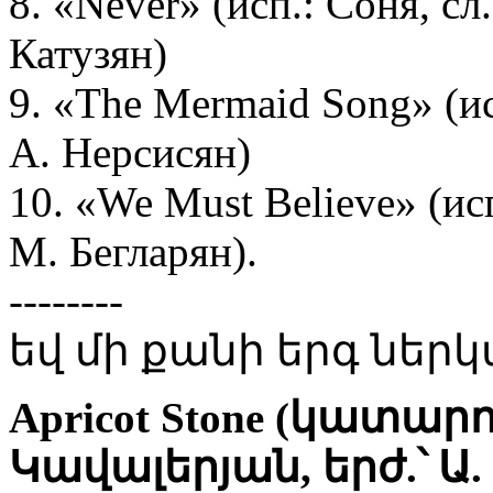
8. «Never» (исп.: Соня, сл.
Катузян)
9. «The Mermaid Song» (ис
А. Нерсисян)
10. «We Must Believe» (исп
М. Бегларян).
--------
եվ մի քանի երգ ներկ
Apricot Stone (կատար
Կավալերյան, երժ.՝ Ա