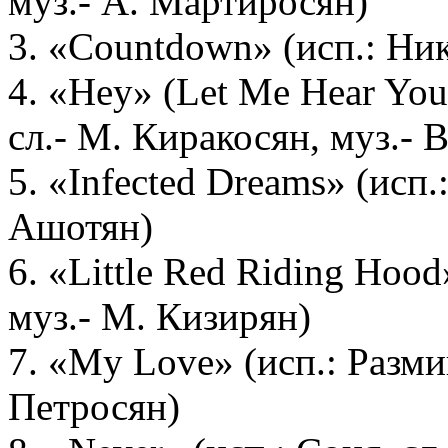
муз.- А. Мартиросян)
3. «Countdown» (исп.: Ник
4. «Hey» (Let Me Hear You
сл.- М. Киракосян, муз.- 
5. «Infected Dreams» (исп.
Ашотян)
6. «Little Red Riding Hood
муз.- М. Кизирян)
7. «My Love» (исп.: Размик
Петросян)