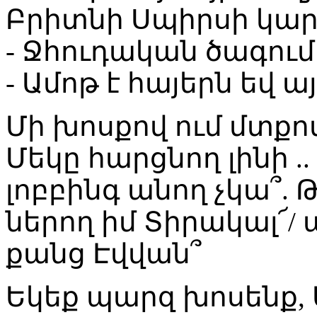
Բրիտնի Սպիրսի կար
- Ջհուդական ծագում 
- Ամոթ է հայերն եվ այ
Մի խոսքով ում մտքով 
Մեկը հարցնող լինի .
լոբբինգ անող չկա՞. 
ներող իմ Տիրակալ՜/ 
քանց Էվվան՞
Եկեք պարզ խոսենք,