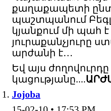
քաղաքապետի ընտր
պաշտպանում Բեգլար
կյանքում մի պահ է 
յուրաքանչյուրը ստա
արժանի է…
Եվ այս ժողովուրդ
կացությանը....
ԱՐԺԱ
Jojoba
15-02-10 • 17:53 PM