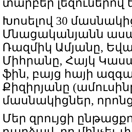
տարբեր լեզուներով 
Խոսելով 30 մասնակ
Մնացականյանն ասաց
Ռազմիկ Ամյանը, Եվա
Միհրանը, Հայկ Կաս
ֆին, բայց հայի ազգ
Քիզիրյանը (ամուսինը
մասնակիցներ, որոնց 
Մեր զրույցի ընթացք
դարձավ, որ մինչեւ 