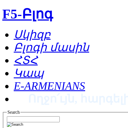
F5-Բլոգ
Սկիզբ
Բլոգի մասին
ՀՏՀ
Կապ
E-ARMENIANS
Ողջո՛ւյն, հարգելի
Search