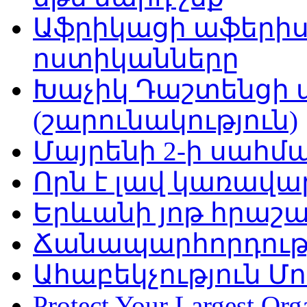
Աֆրիկացի աֆերի
ոստիկանները
Խաչիկ Դաշտենցի ա
(շարունակություն)
Մայրենի 2-ի սահմ
Որն է լավ կառավա
Երևանի յոթ հրաշա
Ճանապարհորդությ
Ահաբեկչություն Մո
Protect Your Largest Org