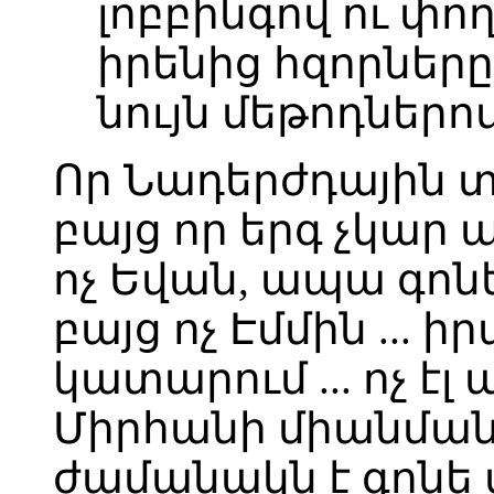
լոբբինգով ու փո
իրենից հզորները
նույն մեթոդներո
Որ Նադերժդային տե
բայց որ երգ չկար ա
ոչ Եվան, ապա գոն
բայց ոչ Էմմին ... ի
կատարում ... ոչ է
Միրհանի միանման 
ժամանակն է գոնե մ