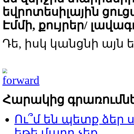
եվրոտեսիլային ցուցա
Էմմի, քույրեր/ լավագ
Դե, իսկ կանցնի այն եր
Հարակից գրառումն
Ու՞մ են պետք ձեր 
եթե մարդ չեք