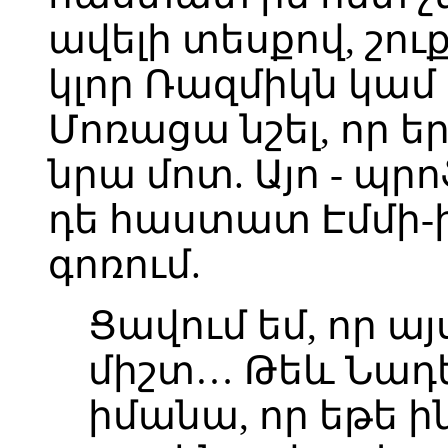
ավելի տեսքով, շուք
կլոր Ռազմիկն կամ
Մոռացա նշել, որ ե
նրա մոտ. Այո - պրո
դե հաստատ Էմմի-ի 
գոռում.
Ցավում եմ, որ ա
միշտ… Թեև Նադե
իմանա, որ եթե ին