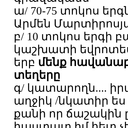
ա/ 70-75 տոկոս եր
Արմեն Մարտիրոսյ
բ/ 10 տոկոս երգի 
կաշխատի եվրոտեսի
երբ
մենք հավանաբ
տեղերը
գ/ կատարողն.... ի
աղջիկ /նկատիր ես 
քանի որ ճաշակին ը
հաստատ իմ հետ չեն