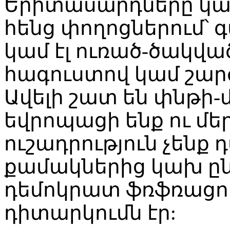
Երիտասարդները կամ
հենց փողոցներում՝ 
կամ էլ ուռած-ծակվա
հագուստով կամ շար
Ավելի շատ են փնթի-մ
եվրոպացի ենք ու մե
ուշադրություն չենք 
քամակներից կախ ը
դեմոկրատ ֆռֆռացող
դիտարկումն էր: