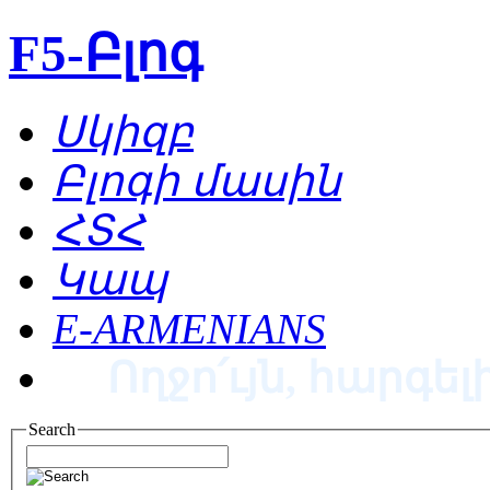
F5-Բլոգ
Սկիզբ
Բլոգի մասին
ՀՏՀ
Կապ
E-ARMENIANS
Ողջո՛ւյն, հարգելի
Search