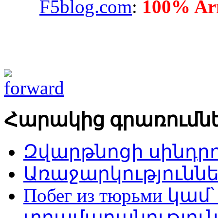
F5blog.com
:
100% Arm
Հարակից գրառումն
Զվարթնոցի սինդր
Առաջարկություննե
Побег из тюрьми կա
տրամաբանություն