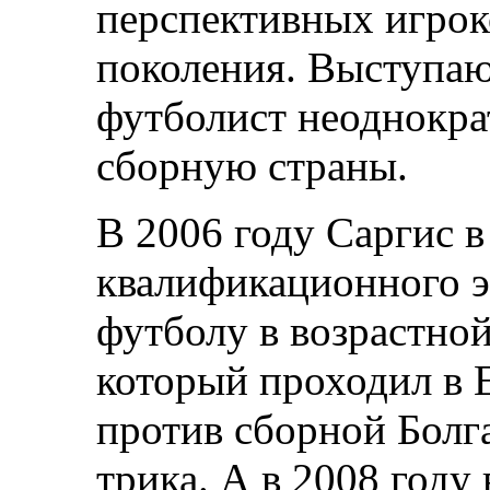
перспективных игро
поколения. Выступа
футболист неоднокр
сборную страны.
В 2006 году Саргис в
квалификационного э
футболу в возрастной
который проходил в Е
против сборной Болга
трика. А в 2008 году