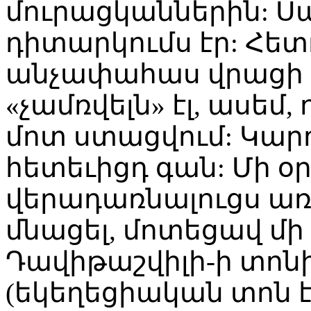
մուրացկաններին: Սա
դիտարկումս էր: Հետ
անչափահաս վրացի մ
«չամռվելն» էլ, ասեմ,
մոտ ստացվում: Կար
հետեւիցդ գան: Մի 
վերադառնալուցս առա
մնացել, մոտեցավ մի 
Դավիթաշվիլի-ի տոն
(եկեղեցիական տոն է)