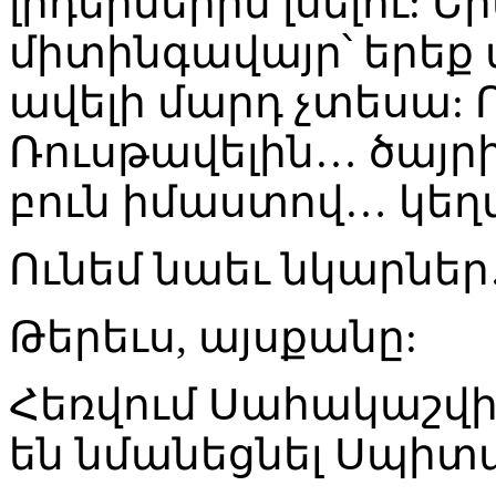
լիդերներին լսելու: 
միտինգավայր՝ երեք ա
ավելի մարդ չտեսա: Ո
Ռուսթավելին… ծայրի
բուն իմաստով… կեղտ
Ունեմ նաեւ նկարնե
Թերեւս, այսքանը:
Հեռվում Սահակաշվիլ
են նմանեցնել Սպիտ