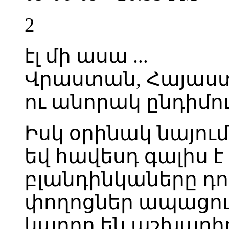
2
էլ մի ասա ...
Վրաստան, Հայաստա
ու անորակ ընդիմութ
Իսկ օրինակ նայու
եվ հավեսդ գալիս է 
բլանդինկաները դու
փողոցներ ապացուց
կարող են աշխարհը