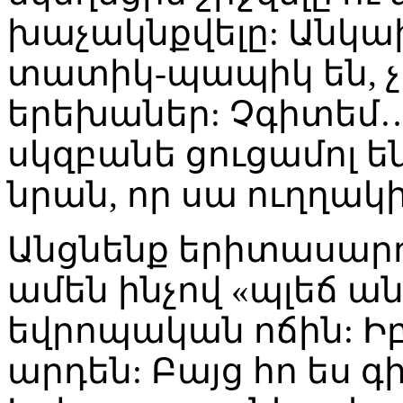
խաչակնքվելը: Անկ
տատիկ-պապիկ են, 
երեխաներ: Չգիտեմ… 
սկզբանե ցուցամոլ ե
նրան, որ սա ուղղակի 
Անցնենք երիտասարդո
ամեն ինչով «պլեճ ա
եվրոպական ոճին: Ի
արդեն: Բայց հո ես գ