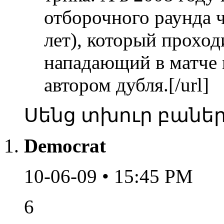
отборочного раунда 
лет), который прохо
нападающий в матче п
автором дубля.[/url]
Սենց տխուր բանե
Democrat
10-06-09 • 15:45 PM
6