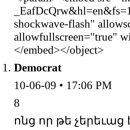
_EafDcQrw&hl=en&fs=1&
shockwave-flash" allows
allowfullscreen="true" 
</embed></object>
Democrat
10-06-09 • 17:06 PM
8
ոնց որ թե չերեւաց