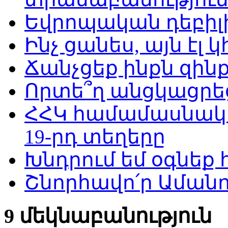
Եվրոպական դեբիլ
Ինչ ցանես, այն էլ 
Ճանչցեք ինքն զին
Որտե՞ղ անցկացրե
ՀՀԿ համամասնակա
19-րդ տեղերը
Խնդրում եմ օգնեք
Շնորհավո՛ր Աման
9 մեկնաբանություն