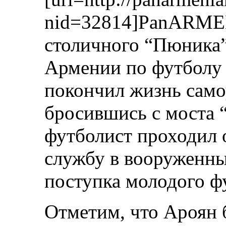
nid=32814]PanARME
столичного “Пюника
Армении по футболу 
покончил жизнь само
бросившись с моста “
футболист проходил 
службу в вооруженны
поступка молодого ф
Отметим, что Ароян 