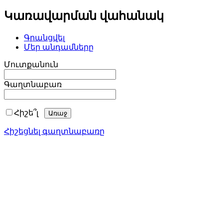
Կառավարման վահանակ
Գրանցվել
Մեր անդամները
Մուտքանուն
Գաղտնաբառ
Հիշե՞լ
Հիշեցնել գաղտնաբառը