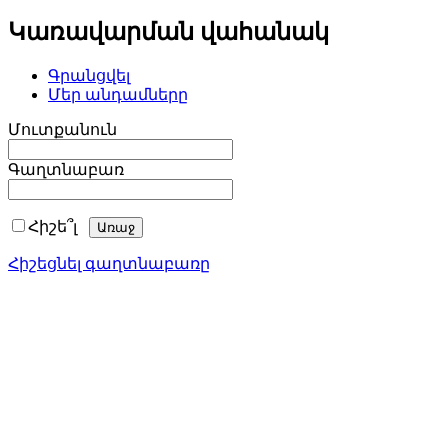
Կառավարման վահանակ
Գրանցվել
Մեր անդամները
Մուտքանուն
Գաղտնաբառ
Հիշե՞լ
Հիշեցնել գաղտնաբառը