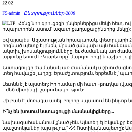
22
02
F5-admin
|
Ընտրություններ-2008
Հենց նոր զրուցեցի ընկերներիցս մեկի հետ,
հպարտորեն ասում՝ ազատ քաղաքացիներից մեկը):
Եվ այսպես. Ազատության հրապարակ, փետրվարի 22, ժ.
հոգնած պետք է լինեն, մրսած (անկախ այն հանգամա
ակտիվ խոսակցությունները, եւ ժամանակ առ ժամանա
արյունը եռում է: Կարեւորը՝ մարդու հոգին աշխույժ լ
Նստացույցը ժամանակ առ ժամանակ աշխուժացնում է 
տեղ հավաքել աղբը: Երաժշտություն, երբեմն էլ՝ պար.
Լեւոնն էլ է այստեղ: Իր համար մի հատ «բուդկա (վագո
է մեծ միտինգի շարունակություն:
Մի բան էլ մոռացա ասել. բոլորը սպասում են ինչ-որ
Ի՞նչ են խոսում նստացույցի մասնակիցները...
Նախագահականում քնած չեն: Այնտեղ էլ է կյանքը 
պաշտոնյաներ (այս թվում՝ ՀՀ Ոստիկանապետը): Ասո