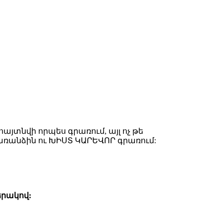
հայտնվի որպես գրառում, այլ ոչ թե
ս առանձին ու ԽԻՍՏ ԿԱՐԵՎՈՐ գրառում:
երակով: