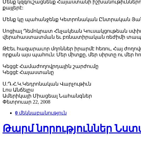
Մենք կզգուշացնենք Հայաստանի իշխանութիւններո
քայլերէ:
Մենք կը պահանջենք Կետրոնական Ընտրական Յան
Սոցիալ Դեմոկրատ Հնչակեան Կուսակցութեան սփիւ
վերահաստատման եւ բռնատիրական ռեժիմի տապա
ԹԷեւ հազարաւոր մղոններ իրարմէ հեռու, Հայ ժողո
որքան այս պահուն: Մեր միտքը, մեր սիրտը ու մեր հ
Կեցցէ Համաժողովրդային շարժումը
Կեցցէ Հայաստանը
Ս.Դ.Հ.Կ.Կեդրոնական Վարչութիւն
Լոս Անճելըս
Ամերիկայի Միացեալ Նահանգներ
Փետրուար 22, 2008
0
մեկնաբանություն
Թարմ նորություններ Նստաց