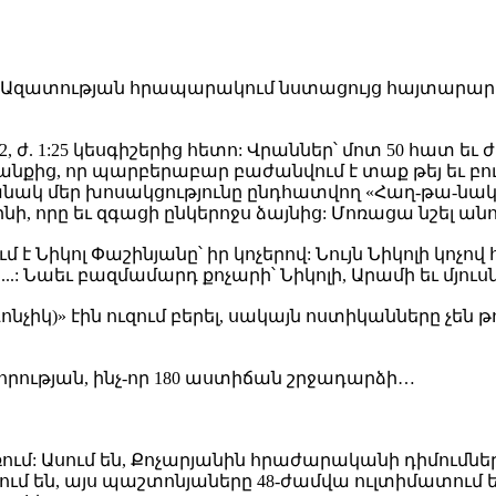
 ով Ազատության հրապարակում նստացույց հայտարարա
 1:25 կեսգիշերից հետո: Վրաններ՝ մոտ 50 հատ եւ ժող
նքից, որ պարբերաբար բաժանվում է տաք թեյ եւ բուլ
կ մեր խոսակցությունը ընդհատվող «Հաղ-թա-նակ… Լ
ինի, որը եւ զգացի ընկերոջս ձայնից: Մոռացա նշել ան
Նիկոլ Փաշինյանը՝ իր կոչերով: Նույն Նիկոլի կոչով
..: Նաեւ բազմամարդ քոչարի՝ Նիկոլի, Արամի եւ մյուս
նչիկ)» էին ուզում բերել, սակայն ոստիկանները չեն թող
 նորության, ինչ-որ 180 աստիճան շրջադարձի…
եռում: Ասում են, Քոչարյանին հրաժարականի դիմում
ւմ են, այս պաշտոնյաները 48-ժամվա ուլտիմատում ե