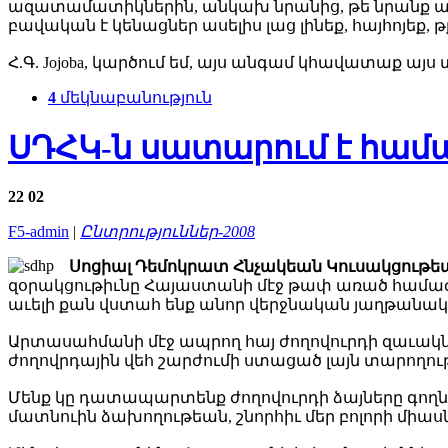
ազատամատիկներին, անկախ նրանից, թե նրանք այսօ
բավական է կենացներ ասելիս լաց լինեք, հայհոյեք, թքե
Հ.Գ. Jojoba, կարծում եմ, այս անգամ կհավատաք այս տե
4
մեկնաբանություն
ՍԴՀԿ-ն սատարում է համ
22
02
F5-admin
|
Ընտրություններ-2008
Սոցիալ Դեմոկրատ Հնչակեան Կուսակցութեա
զօրակցութիւնը Հայաստանի մէջ թափ առած համաժ
աւելի քան վստահ ենք անոր վերջնական յաղթանակ
Արտասահմանի մէջ ապրող հայ ժողովուրդի զաւակներ
ժողովրդային վեհ շարժումի ստացած լայն տարողու
Մենք կը դատապարտենք ժողովուրդի ձայները գողնա
մատնուին ձախողութեան, շնորհիւ մեր բոլորի միա