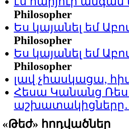
էս հարյուր անգամ 
Philosopher
Ես կայանել եմ Աբ
Philosopher
Ես կայանել եմ Աբ
Philosopher
լավ չհասկացա, հի
Հեսա Կանանց Ռեսո
աշխատակիցները
«Թեժ» հոդվածներ