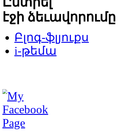
Ընտրել
էջի ձեւավորումը
Բլոգ-ֆլյուքս
i-թեմա