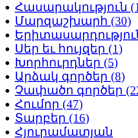
Հասարակություն (1
Մարզաշխարհ (30)
Երիտասարդություն
Սեր եւ հույզեր (1)
Խորհուրդներ (5)
Արձակ գործեր (8)
Չափածո գործեր (2
Հումոր (47)
Տարբեր (16)
Հյուրամատյան