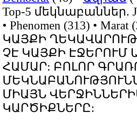
Top-5 մեկնաբաններ. Jojo
• Phenomen (313) • Mara
ԿԱՅՔԻ ՂԵԿԱՎԱՐՈՒ
ՉԷ ԿԱՅՔԻ ԷՋԵՐՈՒՄ
ՀԱՄԱՐ: ԲՈԼՈՐ ԳՐԱՌ
ՄԵԿՆԱԲԱՆՈՒԹՅՈՒՆՆ
ՄԻԱՅՆ ՎԵՐՋԻՆՆԵՐԻ
ԿԱՐԾԻՔՆԵՐԸ: