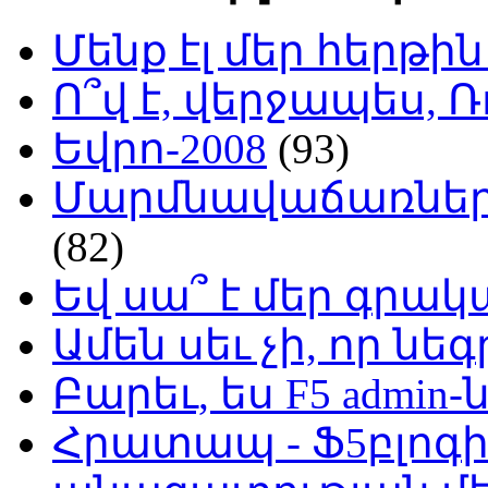
Մենք էլ մեր հերթի
Ո՞վ է, վերջապես, Ռ
Եվրո-2008
(93)
Մարմնավաճառներ 
(82)
Եվ սա՞ է մեր գր
Ամեն սեւ չի, որ նե
Բարեւ, ես F5 admin-
Հրատապ - Ֆ5բլոգի