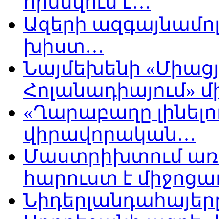
հիմնվում է…
Ազերի ազգայնամոլ
խիստ…
Նայմեխենի «Միացյ
Հոլանադիայում» մի
«Ղարաբաղը լինելու
վիրավորական…
Մաստրիխտում առ
հարուստ է միջոցա
Նիդերլանդահայե