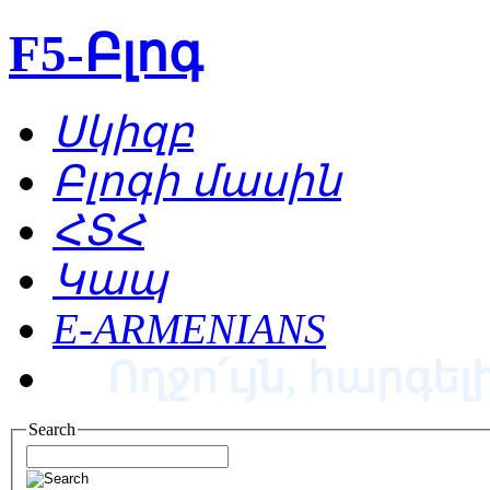
F5-Բլոգ
Սկիզբ
Բլոգի մասին
ՀՏՀ
Կապ
E-ARMENIANS
Ողջո՛ւյն, հարգելի
Search