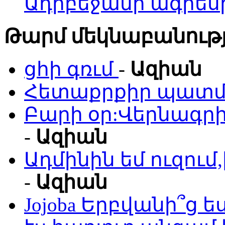
Ադրբեջանի ագրես
Թարմ մեկնաբանությ
ցհի գռւմ
-
Ազիան
Հետաքրքիր պատմո
Բարի օր:Վերնագրի
-
Ազիան
Ադմինին եմ ուզու
-
Ազիան
Jojoba Երբվանի՞ց ե