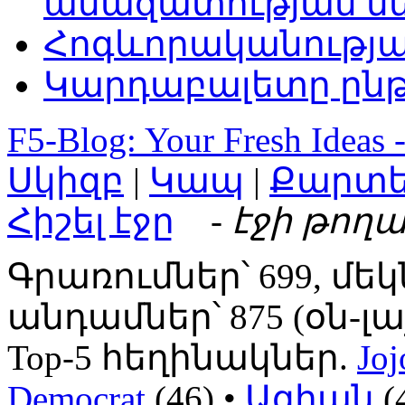
անազատության մ
Հոգևորականությ
Կարդաբալետը ընթ
F5-Blog: Your Fresh Ideas 
Սկիզբ
|
Կապ
|
Քարտ
Հիշել էջը
- էջի թողա
Գրառումներ՝ 699, մեկ
անդամներ՝ 875 (օն-լայն
Top-5 հեղինակներ.
Joj
Democrat
(46) •
Ազիան
(