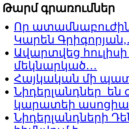
Թարմ գրառումներ
Որ ատամնաբուժին
Կարեն Գրիգորյան
Ավարտվեց հուլիսի 
մեկնարկած…
Հայկական մի պատ
Նիդերլանդներ են
կարատեի ասոցիա
Նիդերլանդների Դե