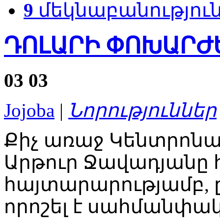
9
մեկնաբանությու
ԴՈԼԱՐԻ ՓՈԽԱՐԺԵՔ
03
03
Jojoba
|
Նորություններ
Քիչ առաջ Կենտրոն
Արթուր Ջավադյանը 
հայտարարությամբ, 
որոշել է սահմանփա