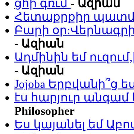
ցհի գռւմ
-
Ազիան
Հետաքրքիր պատմո
Բարի օր:Վերնագրի
-
Ազիան
Ադմինին եմ ուզու
-
Ազիան
Jojoba Երբվանի՞ց ե
էս հարյուր անգամ 
Philosopher
Ես կայանել եմ Աբ