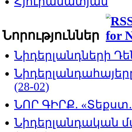
Հյուրամատյան
Նորություններ
Նիդերլանդների Դեն
Նիդերլանդահայե
(28-02)
ՆՈՐ ԳԻՐՔ. «Տեքստ…
Նիդերլանդական մ