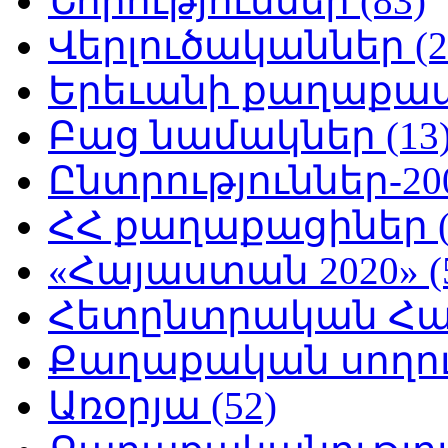
Նորություններ (83)
Վերլուծականներ (2
Երեւանի քաղաքապե
Բաց նամակներ (13
Ընտրություններ-200
ՀՀ քաղաքացիներ (
«Հայաստան 2020» (
Հետընտրական Հայ
Քաղաքական սողուն
Առօրյա (52)