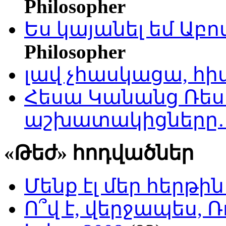
Philosopher
Ես կայանել եմ Աբ
Philosopher
լավ չհասկացա, հի
Հեսա Կանանց Ռեսո
աշխատակիցները
«Թեժ» հոդվածներ
Մենք էլ մեր հերթի
Ո՞վ է, վերջապես, Ռ