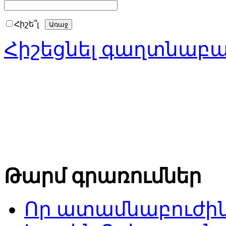
Հիշե՞լ
Հիշեցնել գաղտնաբ
Թարմ գրառումներ
Որ ատամնաբուժին