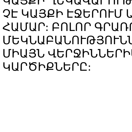
ԿԱՅՔԻ ՂԵԿԱՎԱՐՈՒ
ՉԷ ԿԱՅՔԻ ԷՋԵՐՈՒՄ
ՀԱՄԱՐ: ԲՈԼՈՐ ԳՐԱՌ
ՄԵԿՆԱԲԱՆՈՒԹՅՈՒՆՆ
ՄԻԱՅՆ ՎԵՐՋԻՆՆԵՐԻ
ԿԱՐԾԻՔՆԵՐԸ: