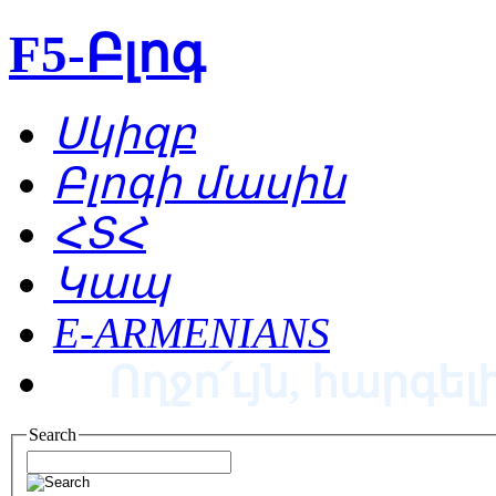
F5-Բլոգ
Սկիզբ
Բլոգի մասին
ՀՏՀ
Կապ
E-ARMENIANS
Ողջո՛ւյն, հարգելի
Search