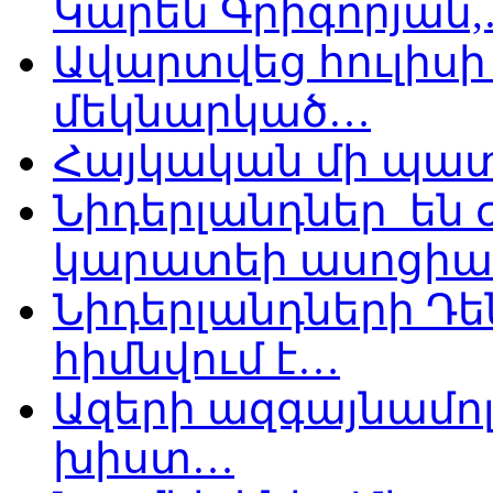
Կարեն Գրիգորյան
Ավարտվեց հուլիսի 
մեկնարկած…
Հայկական մի պատ
Նիդերլանդներ են
կարատեի ասոցիա
Նիդերլանդների Դե
հիմնվում է…
Ազերի ազգայնամոլ
խիստ…