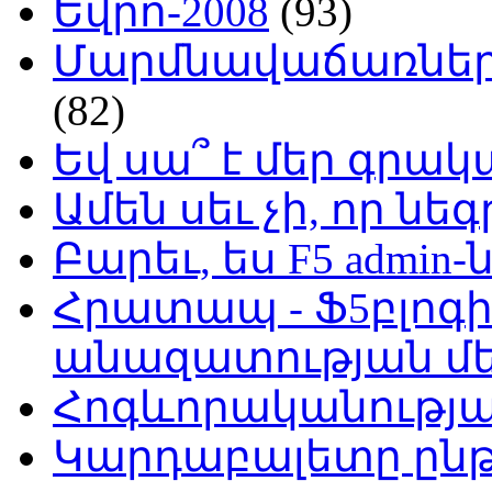
Եվրո-2008
(93)
Մարմնավաճառներ 
(82)
Եվ սա՞ է մեր գր
Ամեն սեւ չի, որ նե
Բարեւ, ես F5 admin-
Հրատապ - Ֆ5բլոգի
անազատության մ
Հոգևորականությ
Կարդաբալետը ընթ