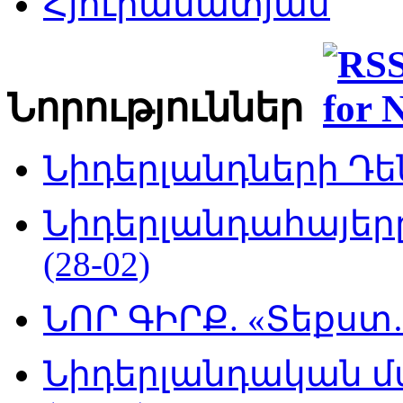
Հյուրամատյան
Նորություններ
Նիդերլանդների Դեն
Նիդերլանդահայե
(28-02)
ՆՈՐ ԳԻՐՔ. «Տեքստ…
Նիդերլանդական մ