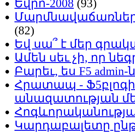
Եվրո-2008
(93)
Մարմնավաճառներ 
(82)
Եվ սա՞ է մեր գր
Ամեն սեւ չի, որ նե
Բարեւ, ես F5 admin-
Հրատապ - Ֆ5բլոգի
անազատության մ
Հոգևորականությ
Կարդաբալետը ընթ