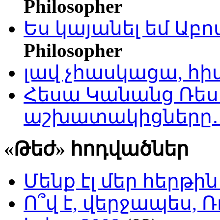
Philosopher
Ես կայանել եմ Աբ
Philosopher
լավ չհասկացա, հի
Հեսա Կանանց Ռեսո
աշխատակիցները
«Թեժ» հոդվածներ
Մենք էլ մեր հերթի
Ո՞վ է, վերջապես, Ռ