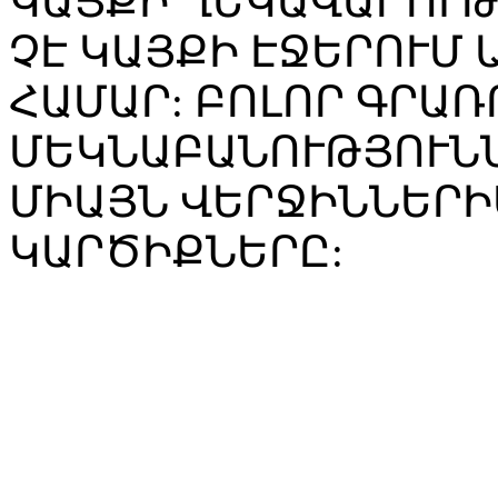
ԿԱՅՔԻ ՂԵԿԱՎԱՐՈՒ
ՉԷ ԿԱՅՔԻ ԷՋԵՐՈՒՄ
ՀԱՄԱՐ: ԲՈԼՈՐ ԳՐԱՌ
ՄԵԿՆԱԲԱՆՈՒԹՅՈՒՆՆ
ՄԻԱՅՆ ՎԵՐՋԻՆՆԵՐԻ
ԿԱՐԾԻՔՆԵՐԸ: