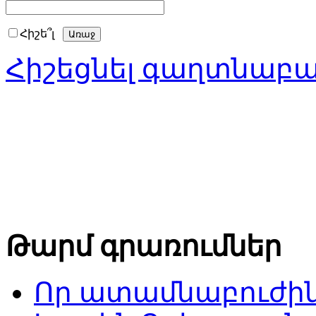
Հիշե՞լ
Հիշեցնել գաղտնաբ
Թարմ գրառումներ
Որ ատամնաբուժին