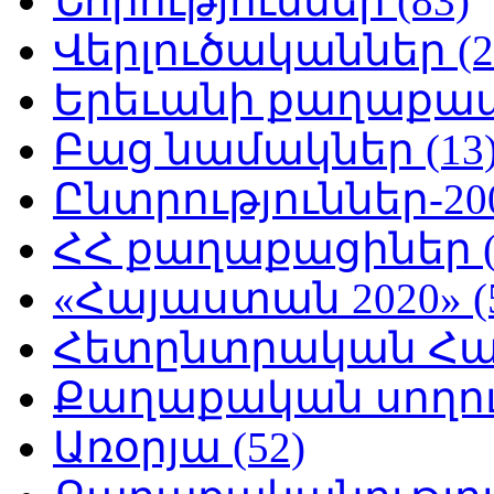
Նորություններ (83)
Վերլուծականներ (2
Երեւանի քաղաքապե
Բաց նամակներ (13
Ընտրություններ-200
ՀՀ քաղաքացիներ (
«Հայաստան 2020» (
Հետընտրական Հայ
Քաղաքական սողուն
Առօրյա (52)