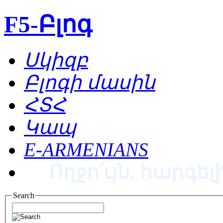
F5-Բլոգ
Սկիզբ
Բլոգի մասին
ՀՏՀ
Կապ
E-ARMENIANS
Ողջո՛ւյն, հարգելի
Search