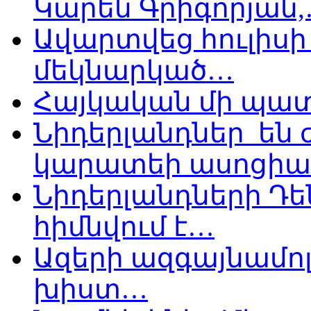
Կարեն Գրիգորյան
Ավարտվեց հուլիսի 
մեկնարկած…
Հայկական մի պատ
Նիդերլանդներ են
կարատեի ասոցիա
Նիդերլանդների Դե
հիմնվում է…
Ազերի ազգայնամոլ
խիստ…