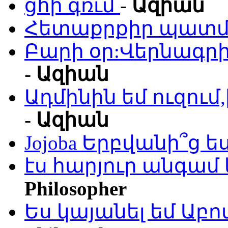
ցհի գռւմ
-
Ազիան
Հետաքրքիր պատմո
Բարի օր:Վերնագրի
-
Ազիան
Ադմինին եմ ուզու
-
Ազիան
Jojoba Երբվանի՞ց ե
էս հարյուր անգամ 
Philosopher
Ես կայանել եմ Աբ