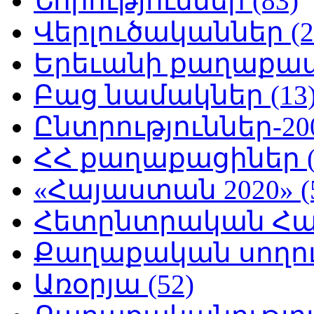
Նորություններ (83)
Վերլուծականներ (2
Երեւանի քաղաքապե
Բաց նամակներ (13
Ընտրություններ-200
ՀՀ քաղաքացիներ (
«Հայաստան 2020» (
Հետընտրական Հայ
Քաղաքական սողուն
Առօրյա (52)