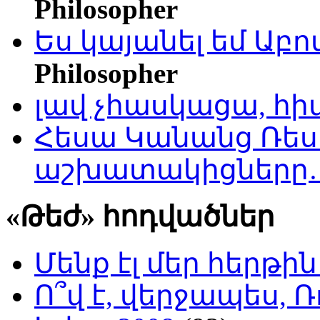
Philosopher
Ես կայանել եմ Աբ
Philosopher
լավ չհասկացա, հի
Հեսա Կանանց Ռեսո
աշխատակիցները
«Թեժ» հոդվածներ
Մենք էլ մեր հերթի
Ո՞վ է, վերջապես, Ռ