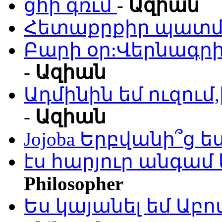
ցհի գռւմ
-
Ազիան
Հետաքրքիր պատմո
Բարի օր:Վերնագրի
-
Ազիան
Ադմինին եմ ուզու
-
Ազիան
Jojoba Երբվանի՞ց ե
էս հարյուր անգամ 
Philosopher
Ես կայանել եմ Աբ