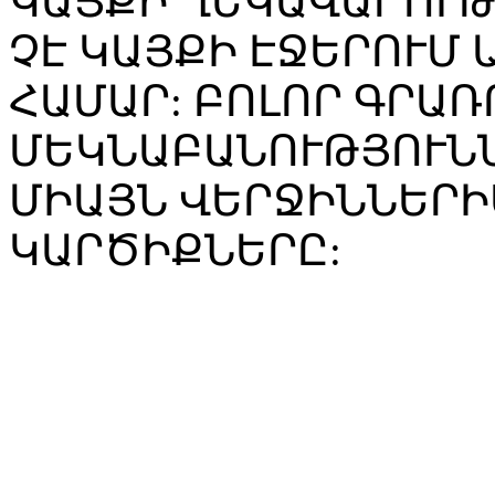
ԿԱՅՔԻ ՂԵԿԱՎԱՐՈՒ
ՉԷ ԿԱՅՔԻ ԷՋԵՐՈՒՄ
ՀԱՄԱՐ: ԲՈԼՈՐ ԳՐԱՌ
ՄԵԿՆԱԲԱՆՈՒԹՅՈՒՆՆ
ՄԻԱՅՆ ՎԵՐՋԻՆՆԵՐԻ
ԿԱՐԾԻՔՆԵՐԸ: