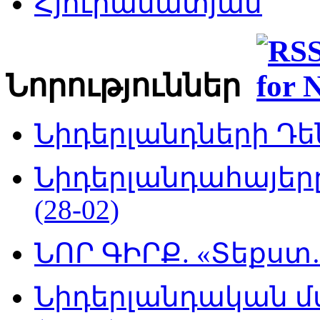
Հյուրամատյան
Նորություններ
Նիդերլանդների Դեն
Նիդերլանդահայե
(28-02)
ՆՈՐ ԳԻՐՔ. «Տեքստ…
Նիդերլանդական մ