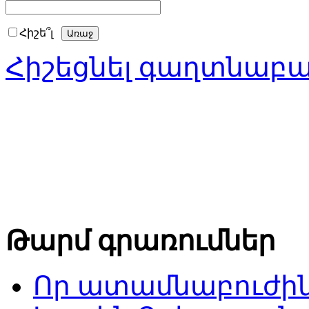
Հիշե՞լ
Հիշեցնել գաղտնաբ
Թարմ գրառումներ
Որ ատամնաբուժին