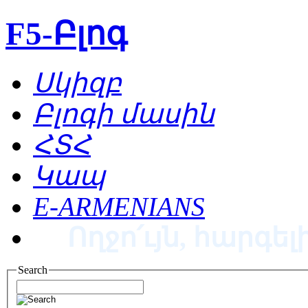
F5-Բլոգ
Սկիզբ
Բլոգի մասին
ՀՏՀ
Կապ
E-ARMENIANS
Ողջո՛ւյն, հարգելի
Search