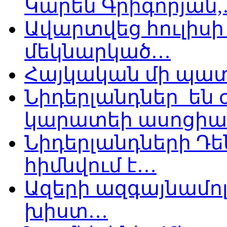
Կարեն Գրիգորյան
Ավարտվեց հուլիսի 
մեկնարկած…
Հայկական մի պատ
Նիդերլանդներ են
կարատեի ասոցիա
Նիդերլանդների Դե
հիմնվում է…
Ազերի ազգայնամոլ
խիստ…