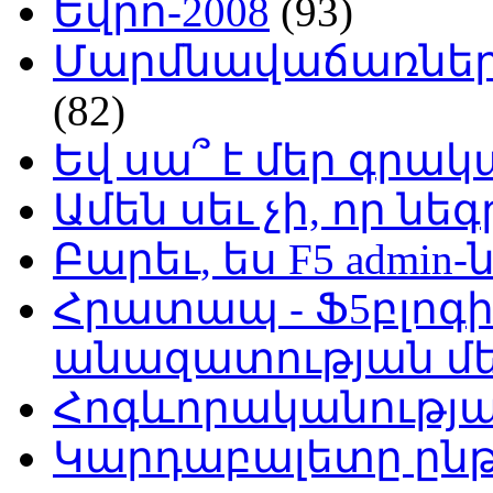
Եվրո-2008
(93)
Մարմնավաճառներ 
(82)
Եվ սա՞ է մեր գր
Ամեն սեւ չի, որ նե
Բարեւ, ես F5 admin-
Հրատապ - Ֆ5բլոգի
անազատության մ
Հոգևորականությ
Կարդաբալետը ընթ