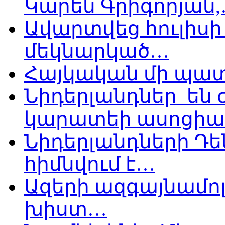
Կարեն Գրիգորյան
Ավարտվեց հուլիսի 
մեկնարկած…
Հայկական մի պատ
Նիդերլանդներ են
կարատեի ասոցիա
Նիդերլանդների Դե
հիմնվում է…
Ազերի ազգայնամոլ
խիստ…