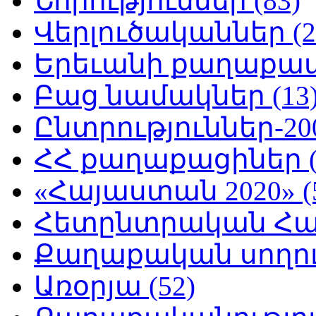
Նորություններ (83)
Վերլուծականներ (2
Երեւանի քաղաքապե
Բաց նամակներ (13
Ընտրություններ-200
ՀՀ քաղաքացիներ (
«Հայաստան 2020» (
Հետընտրական Հայ
Քաղաքական սողուն
Առօրյա (52)