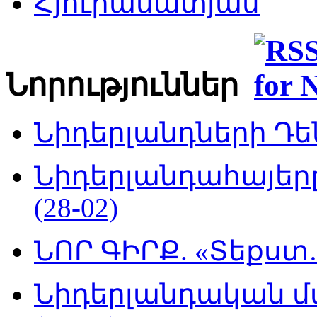
Հյուրամատյան
Նորություններ
Նիդերլանդների Դեն
Նիդերլանդահայե
(28-02)
ՆՈՐ ԳԻՐՔ. «Տեքստ…
Նիդերլանդական մ