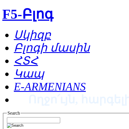
F5-Բլոգ
Սկիզբ
Բլոգի մասին
ՀՏՀ
Կապ
E-ARMENIANS
Ողջո՛ւյն, հարգելի
Search