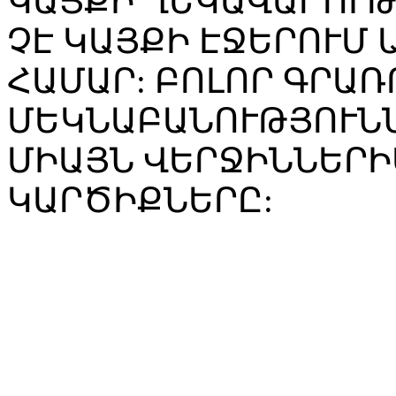
ԿԱՅՔԻ ՂԵԿԱՎԱՐՈՒ
ՉԷ ԿԱՅՔԻ ԷՋԵՐՈՒՄ
ՀԱՄԱՐ: ԲՈԼՈՐ ԳՐԱՌ
ՄԵԿՆԱԲԱՆՈՒԹՅՈՒՆՆ
ՄԻԱՅՆ ՎԵՐՋԻՆՆԵՐԻ
ԿԱՐԾԻՔՆԵՐԸ: