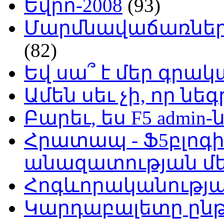
Եվրո-2008
(93)
Մարմնավաճառներ 
(82)
Եվ սա՞ է մեր գր
Ամեն սեւ չի, որ նե
Բարեւ, ես F5 admin-
Հրատապ - Ֆ5բլոգի
անազատության մ
Հոգևորականությ
Կարդաբալետը ընթ