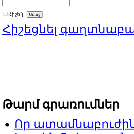
Հիշե՞լ
Հիշեցնել գաղտնաբ
Թարմ գրառումներ
Որ ատամնաբուժին