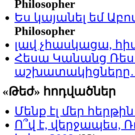
Philosopher
Ես կայանել եմ Աբ
Philosopher
լավ չհասկացա, հի
Հեսա Կանանց Ռեսո
աշխատակիցները
«Թեժ» հոդվածներ
Մենք էլ մեր հերթի
Ո՞վ է, վերջապես, Ռ