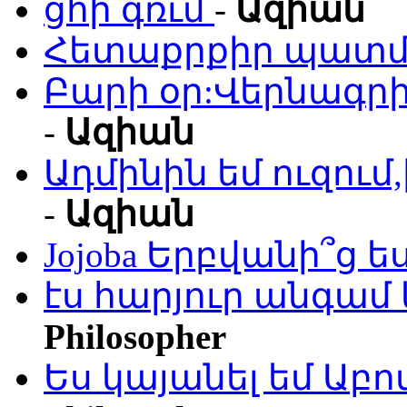
ցհի գռւմ
-
Ազիան
Հետաքրքիր պատմո
Բարի օր:Վերնագրի
-
Ազիան
Ադմինին եմ ուզու
-
Ազիան
Jojoba Երբվանի՞ց ե
էս հարյուր անգամ 
Philosopher
Ես կայանել եմ Աբ