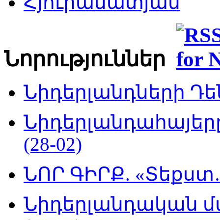
Հյուրամատյան
Նորություններ
Նիդերլանդների Դեն
Նիդերլանդահայե
(28-02)
ՆՈՐ ԳԻՐՔ. «Տեքստ…
Նիդերլանդական մ