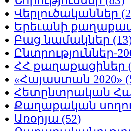
Նորություններ (83)
Վերլուծականներ (2
Երեւանի քաղաքապե
Բաց նամակներ (13
Ընտրություններ-200
ՀՀ քաղաքացիներ (
«Հայաստան 2020» (
Հետընտրական Հայ
Քաղաքական սողուն
Առօրյա (52)