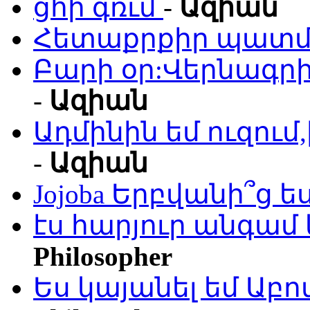
ցհի գռւմ
-
Ազիան
Հետաքրքիր պատմո
Բարի օր:Վերնագրի
-
Ազիան
Ադմինին եմ ուզու
-
Ազիան
Jojoba Երբվանի՞ց ե
էս հարյուր անգամ 
Philosopher
Ես կայանել եմ Աբ