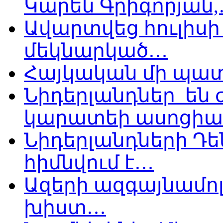
Կարեն Գրիգորյան
Ավարտվեց հուլիսի 
մեկնարկած…
Հայկական մի պատ
Նիդերլանդներ են
կարատեի ասոցիա
Նիդերլանդների Դե
հիմնվում է…
Ազերի ազգայնամոլ
խիստ…