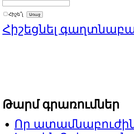
Հիշե՞լ
Հիշեցնել գաղտնաբ
Թարմ գրառումներ
Որ ատամնաբուժին