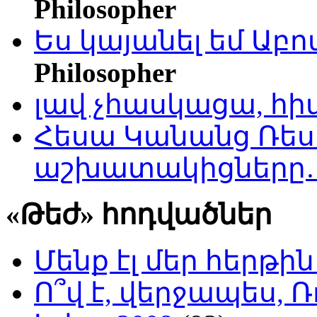
Philosopher
Ես կայանել եմ Աբ
Philosopher
լավ չհասկացա, հի
Հեսա Կանանց Ռեսո
աշխատակիցները
«Թեժ» հոդվածներ
Մենք էլ մեր հերթի
Ո՞վ է, վերջապես, Ռ