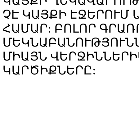
ԿԱՅՔԻ ՂԵԿԱՎԱՐՈՒ
ՉԷ ԿԱՅՔԻ ԷՋԵՐՈՒՄ
ՀԱՄԱՐ: ԲՈԼՈՐ ԳՐԱՌ
ՄԵԿՆԱԲԱՆՈՒԹՅՈՒՆՆ
ՄԻԱՅՆ ՎԵՐՋԻՆՆԵՐԻ
ԿԱՐԾԻՔՆԵՐԸ: