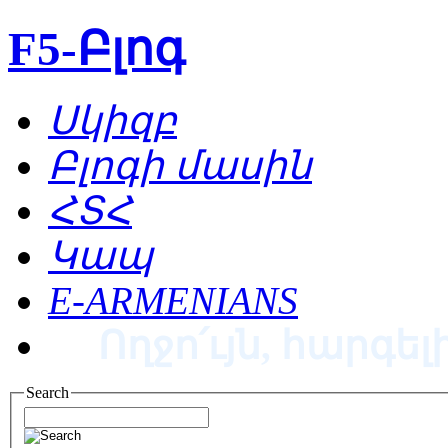
F5-Բլոգ
Սկիզբ
Բլոգի մասին
ՀՏՀ
Կապ
E-ARMENIANS
Ողջո՛ւյն, հարգելի
Search