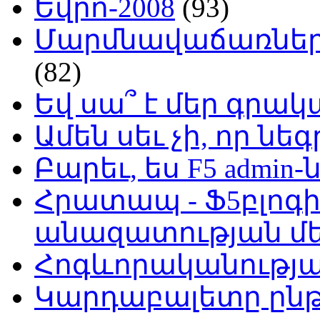
Եվրո-2008
(93)
Մարմնավաճառներ 
(82)
Եվ սա՞ է մեր գր
Ամեն սեւ չի, որ նե
Բարեւ, ես F5 admin-
Հրատապ - Ֆ5բլոգի
անազատության մ
Հոգևորականությ
Կարդաբալետը ընթ