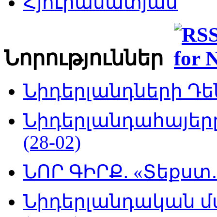
Հյուրամատյան
Նորություններ
Նիդերլանդների Դեն
Նիդերլանդահայե
(28-02)
ՆՈՐ ԳԻՐՔ. «Տեքստ…
Նիդերլանդական մ