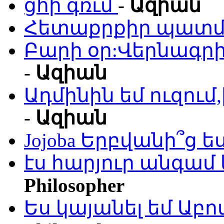
ցհի գռւմ
-
Ազիան
Հետաքրքիր պատմո
Բարի օր:Վերնագրի
-
Ազիան
Ադմինին եմ ուզու
-
Ազիան
Jojoba Երբվանի՞ց ե
էս հարյուր անգամ 
Philosopher
Ես կայանել եմ Աբ