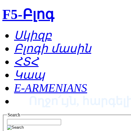
F5-Բլոգ
Սկիզբ
Բլոգի մասին
ՀՏՀ
Կապ
E-ARMENIANS
Ողջո՛ւյն, հարգելի
Search