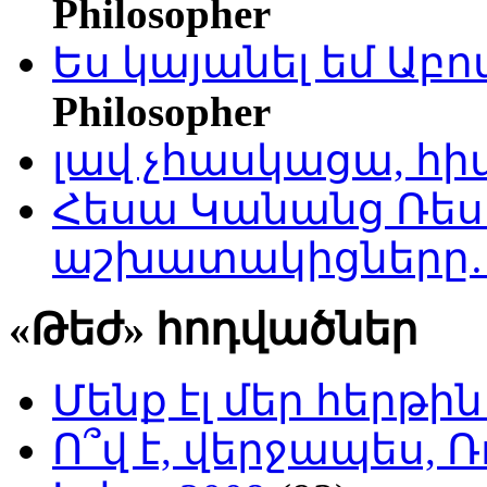
Philosopher
Ես կայանել եմ Աբ
Philosopher
լավ չհասկացա, հի
Հեսա Կանանց Ռեսո
աշխատակիցները
«Թեժ» հոդվածներ
Մենք էլ մեր հերթի
Ո՞վ է, վերջապես, Ռ