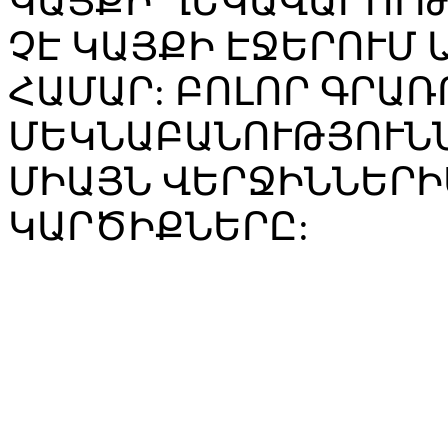
ԿԱՅՔԻ ՂԵԿԱՎԱՐՈՒ
ՉԷ ԿԱՅՔԻ ԷՋԵՐՈՒՄ
ՀԱՄԱՐ: ԲՈԼՈՐ ԳՐԱՌ
ՄԵԿՆԱԲԱՆՈՒԹՅՈՒՆՆ
ՄԻԱՅՆ ՎԵՐՋԻՆՆԵՐԻ
ԿԱՐԾԻՔՆԵՐԸ: