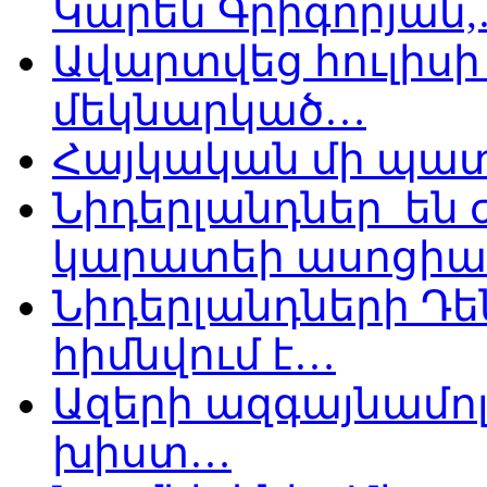
Կարեն Գրիգորյան
Ավարտվեց հուլիսի 
մեկնարկած…
Հայկական մի պատ
Նիդերլանդներ են
կարատեի ասոցիա
Նիդերլանդների Դե
հիմնվում է…
Ազերի ազգայնամոլ
խիստ…