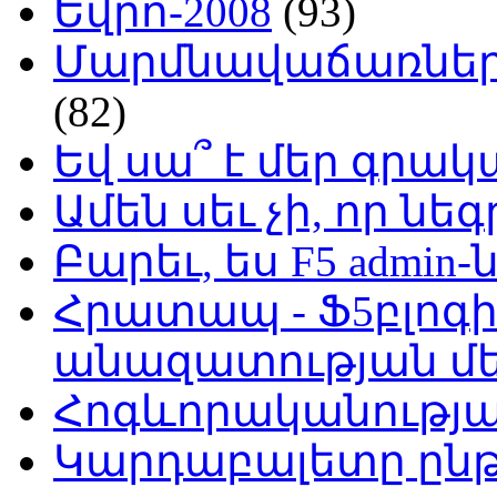
Եվրո-2008
(93)
Մարմնավաճառներ 
(82)
Եվ սա՞ է մեր գր
Ամեն սեւ չի, որ նե
Բարեւ, ես F5 admin-
Հրատապ - Ֆ5բլոգի
անազատության մ
Հոգևորականությ
Կարդաբալետը ընթ