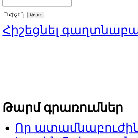
Հիշե՞լ
Հիշեցնել գաղտնաբ
Թարմ գրառումներ
Որ ատամնաբուժին