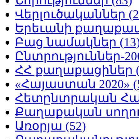
Նորություններ (83)
Վերլուծականներ (2
Երեւանի քաղաքապե
Բաց նամակներ (13
Ընտրություններ-200
ՀՀ քաղաքացիներ (
«Հայաստան 2020» (
Հետընտրական Հայ
Քաղաքական սողուն
Առօրյա (52)