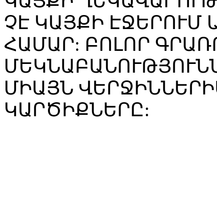
ԿԱՅՔԻ ՂԵԿԱՎԱՐՈՒ
ՉԷ ԿԱՅՔԻ ԷՋԵՐՈՒՄ
ՀԱՄԱՐ: ԲՈԼՈՐ ԳՐԱՌ
ՄԵԿՆԱԲԱՆՈՒԹՅՈՒՆՆ
ՄԻԱՅՆ ՎԵՐՋԻՆՆԵՐԻ
ԿԱՐԾԻՔՆԵՐԸ: