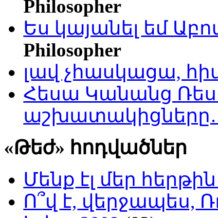
Philosopher
Ես կայանել եմ Աբ
Philosopher
լավ չհասկացա, հի
Հեսա Կանանց Ռեսո
աշխատակիցները
«Թեժ» հոդվածներ
Մենք էլ մեր հերթի
Ո՞վ է, վերջապես, Ռ