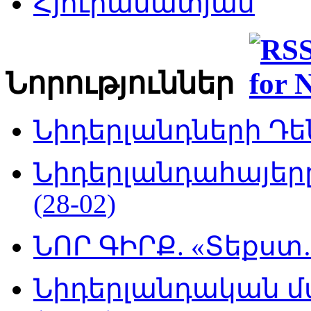
Հյուրամատյան
Նորություններ
Նիդերլանդների Դեն
Նիդերլանդահայե
(28-02)
ՆՈՐ ԳԻՐՔ. «Տեքստ…
Նիդերլանդական մ