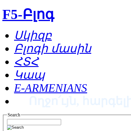
F5-Բլոգ
Սկիզբ
Բլոգի մասին
ՀՏՀ
Կապ
E-ARMENIANS
Ողջո՛ւյն, հարգելի
Search