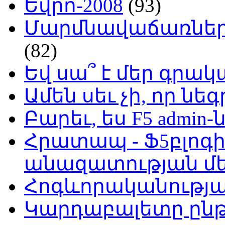
Եվրո-2008
(93)
Մարմնավաճառներ 
(82)
Եվ սա՞ է մեր գր
Ամեն սեւ չի, որ նե
Բարեւ, ես F5 admin-
Հրատապ - Ֆ5բլոգի
անազատության մ
Հոգևորականությ
Կարդաբալետը ընթ