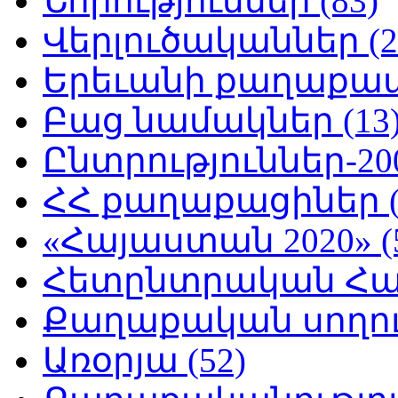
Նորություններ (83)
Վերլուծականներ (2
Երեւանի քաղաքապե
Բաց նամակներ (13
Ընտրություններ-200
ՀՀ քաղաքացիներ (
«Հայաստան 2020» (
Հետընտրական Հայ
Քաղաքական սողուն
Առօրյա (52)