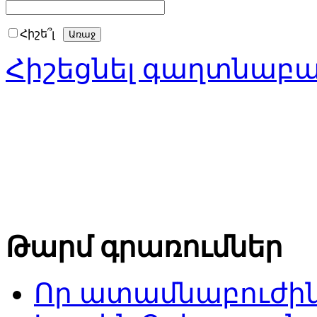
Հիշե՞լ
Հիշեցնել գաղտնաբ
Թարմ գրառումներ
Որ ատամնաբուժին