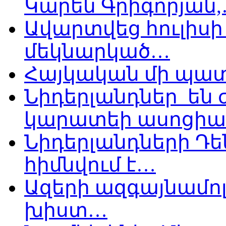
Կարեն Գրիգորյան
Ավարտվեց հուլիսի 
մեկնարկած…
Հայկական մի պատ
Նիդերլանդներ են
կարատեի ասոցիա
Նիդերլանդների Դե
հիմնվում է…
Ազերի ազգայնամոլ
խիստ…