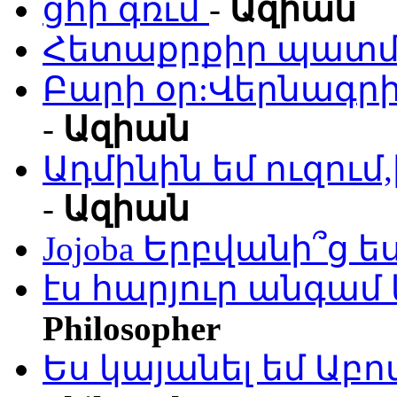
ցհի գռւմ
-
Ազիան
Հետաքրքիր պատմո
Բարի օր:Վերնագրի
-
Ազիան
Ադմինին եմ ուզու
-
Ազիան
Jojoba Երբվանի՞ց ե
էս հարյուր անգամ 
Philosopher
Ես կայանել եմ Աբ