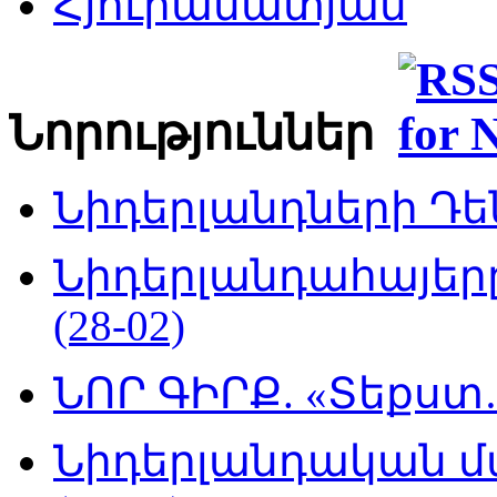
Հյուրամատյան
Նորություններ
Նիդերլանդների Դեն
Նիդերլանդահայե
(28-02)
ՆՈՐ ԳԻՐՔ. «Տեքստ…
Նիդերլանդական մ