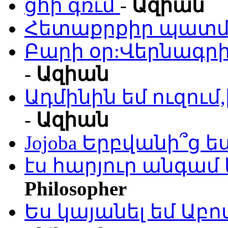
ցհի գռւմ
-
Ազիան
Հետաքրքիր պատմո
Բարի օր:Վերնագրի
-
Ազիան
Ադմինին եմ ուզու
-
Ազիան
Jojoba Երբվանի՞ց ե
էս հարյուր անգամ 
Philosopher
Ես կայանել եմ Աբ