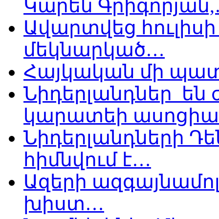
Կարեն Գրիգորյան
Ավարտվեց հուլիսի 
մեկնարկած…
Հայկական մի պատ
Նիդերլանդներ են
կարատեի ասոցիա
Նիդերլանդների Դե
հիմնվում է…
Ազերի ազգայնամոլ
խիստ…