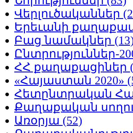
Նորություններ (83)
Վերլուծականներ (2
Երեւանի քաղաքապե
Բաց նամակներ (13
Ընտրություններ-200
ՀՀ քաղաքացիներ (
«Հայաստան 2020» (
Հետընտրական Հայ
Քաղաքական սողուն
Առօրյա (52)