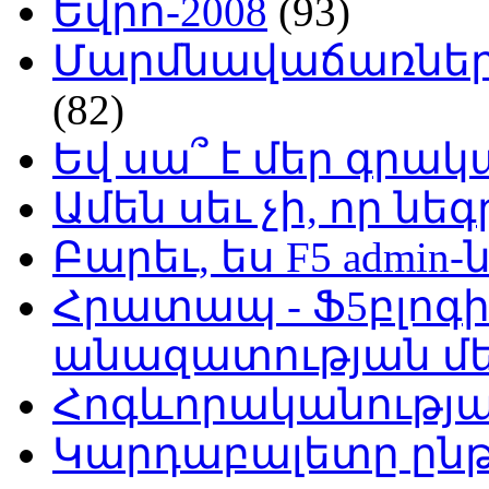
Եվրո-2008
(93)
Մարմնավաճառներ 
(82)
Եվ սա՞ է մեր գր
Ամեն սեւ չի, որ նե
Բարեւ, ես F5 admin-
Հրատապ - Ֆ5բլոգի
անազատության մ
Հոգևորականությ
Կարդաբալետը ընթ