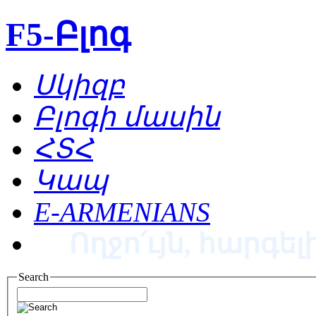
F5-Բլոգ
Սկիզբ
Բլոգի մասին
ՀՏՀ
Կապ
E-ARMENIANS
Ողջո՛ւյն, հարգելի
Search