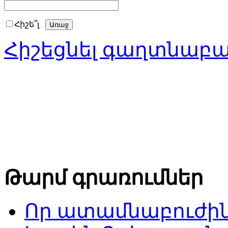
Հիշե՞լ
Հիշեցնել գաղտնաբ
Թարմ գրառումներ
Որ ատամնաբուժին