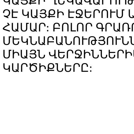
ԿԱՅՔԻ ՂԵԿԱՎԱՐՈՒ
ՉԷ ԿԱՅՔԻ ԷՋԵՐՈՒՄ
ՀԱՄԱՐ: ԲՈԼՈՐ ԳՐԱՌ
ՄԵԿՆԱԲԱՆՈՒԹՅՈՒՆՆ
ՄԻԱՅՆ ՎԵՐՋԻՆՆԵՐԻ
ԿԱՐԾԻՔՆԵՐԸ: