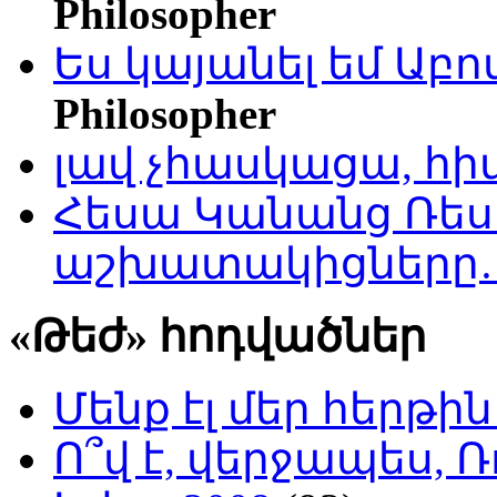
Philosopher
Ես կայանել եմ Աբ
Philosopher
լավ չհասկացա, հի
Հեսա Կանանց Ռեսո
աշխատակիցները
«Թեժ» հոդվածներ
Մենք էլ մեր հերթի
Ո՞վ է, վերջապես, Ռ