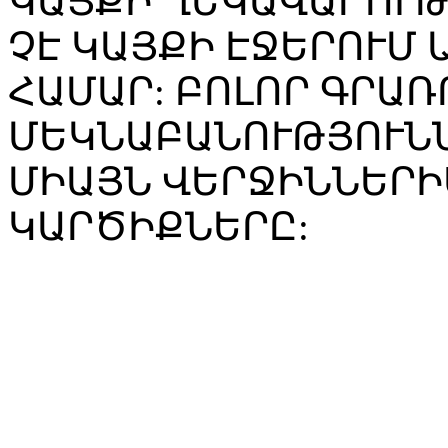
ԿԱՅՔԻ ՂԵԿԱՎԱՐՈՒ
ՉԷ ԿԱՅՔԻ ԷՋԵՐՈՒՄ
ՀԱՄԱՐ: ԲՈԼՈՐ ԳՐԱՌ
ՄԵԿՆԱԲԱՆՈՒԹՅՈՒՆՆ
ՄԻԱՅՆ ՎԵՐՋԻՆՆԵՐԻ
ԿԱՐԾԻՔՆԵՐԸ: