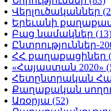
Նորություններ (83)
Վերլուծականներ (2
Երեւանի քաղաքապե
Բաց նամակներ (13
Ընտրություններ-200
ՀՀ քաղաքացիներ (
«Հայաստան 2020» (
Հետընտրական Հայ
Քաղաքական սողուն
Առօրյա (52)