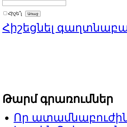
Հիշե՞լ
Հիշեցնել գաղտնաբ
Թարմ գրառումներ
Որ ատամնաբուժին