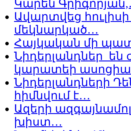
Կարեն Գրիգորյան
Ավարտվեց հուլիսի 
մեկնարկած…
Հայկական մի պատ
Նիդերլանդներ են
կարատեի ասոցիա
Նիդերլանդների Դե
հիմնվում է…
Ազերի ազգայնամոլ
խիստ…