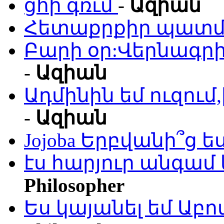
ցհի գռւմ
-
Ազիան
Հետաքրքիր պատմո
Բարի օր:Վերնագրի
-
Ազիան
Ադմինին եմ ուզու
-
Ազիան
Jojoba Երբվանի՞ց ե
էս հարյուր անգամ 
Philosopher
Ես կայանել եմ Աբ