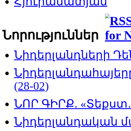
Հյուրամատյան
Նորություններ
Նիդերլանդների Դեն
Նիդերլանդահայե
(28-02)
ՆՈՐ ԳԻՐՔ. «Տեքստ…
Նիդերլանդական մ