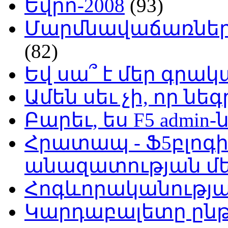
Եվրո-2008
(93)
Մարմնավաճառներ 
(82)
Եվ սա՞ է մեր գր
Ամեն սեւ չի, որ նե
Բարեւ, ես F5 admin-
Հրատապ - Ֆ5բլոգի
անազատության մ
Հոգևորականությ
Կարդաբալետը ընթ