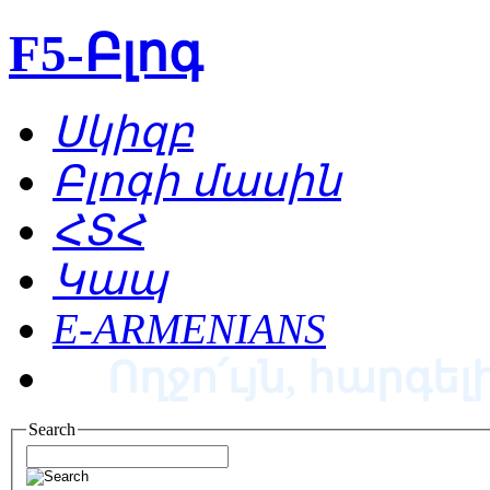
F5-Բլոգ
Սկիզբ
Բլոգի մասին
ՀՏՀ
Կապ
E-ARMENIANS
Ողջո՛ւյն, հարգելի
Search