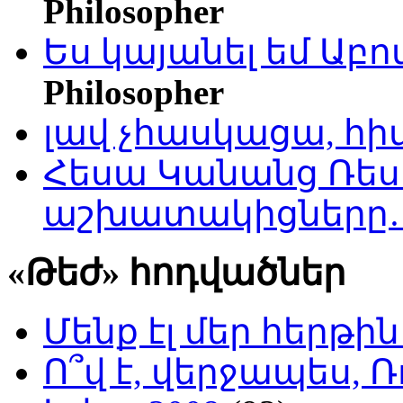
Philosopher
Ես կայանել եմ Աբ
Philosopher
լավ չհասկացա, հի
Հեսա Կանանց Ռեսո
աշխատակիցները
«Թեժ» հոդվածներ
Մենք էլ մեր հերթի
Ո՞վ է, վերջապես, Ռ