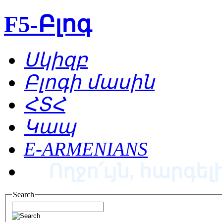
F5-Բլոգ
Սկիզբ
Բլոգի մասին
ՀՏՀ
Կապ
E-ARMENIANS
Ողջո՛ւյն, հարգելի
Search