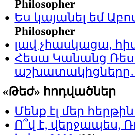
Philosopher
Ես կայանել եմ Աբ
Philosopher
լավ չհասկացա, հի
Հեսա Կանանց Ռեսո
աշխատակիցները
«Թեժ» հոդվածներ
Մենք էլ մեր հերթի
Ո՞վ է, վերջապես, Ռ