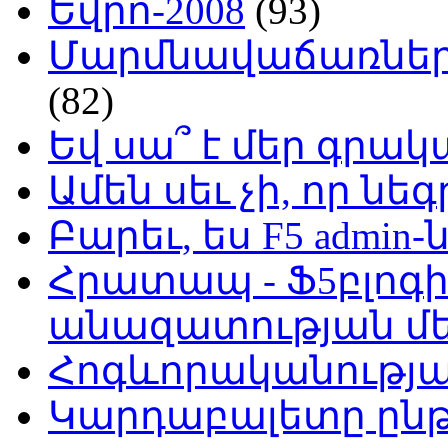
Եվրո-2008
(93)
Մարմնավաճառներ 
(82)
Եվ սա՞ է մեր գր
Ամեն սեւ չի, որ նե
Բարեւ, ես F5 admin-
Հրատապ - Ֆ5բլոգի
անազատության մ
Հոգևորականությ
Կարդաբալետը ընթ