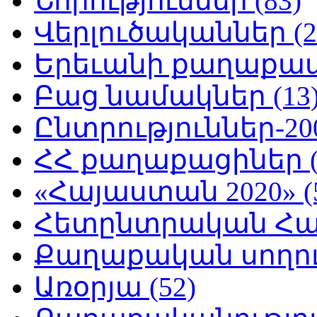
Նորություններ (83)
Վերլուծականներ (2
Երեւանի քաղաքապե
Բաց նամակներ (13
Ընտրություններ-200
ՀՀ քաղաքացիներ (
«Հայաստան 2020» (
Հետընտրական Հայ
Քաղաքական սողուն
Առօրյա (52)