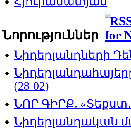
Հյուրամատյան
Նորություններ
Նիդերլանդների Դեն
Նիդերլանդահայե
(28-02)
ՆՈՐ ԳԻՐՔ. «Տեքստ…
Նիդերլանդական մ