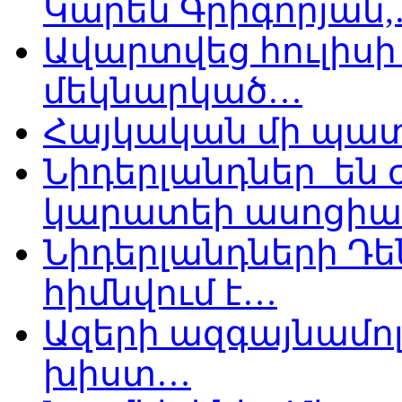
Կարեն Գրիգորյան
Ավարտվեց հուլիսի 
մեկնարկած…
Հայկական մի պատ
Նիդերլանդներ են
կարատեի ասոցիա
Նիդերլանդների Դե
հիմնվում է…
Ազերի ազգայնամոլ
խիստ…