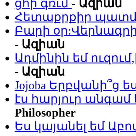
ցհի գռւմ
-
Ազիան
Հետաքրքիր պատմո
Բարի օր:Վերնագրի
-
Ազիան
Ադմինին եմ ուզու
-
Ազիան
Jojoba Երբվանի՞ց ե
էս հարյուր անգամ 
Philosopher
Ես կայանել եմ Աբ