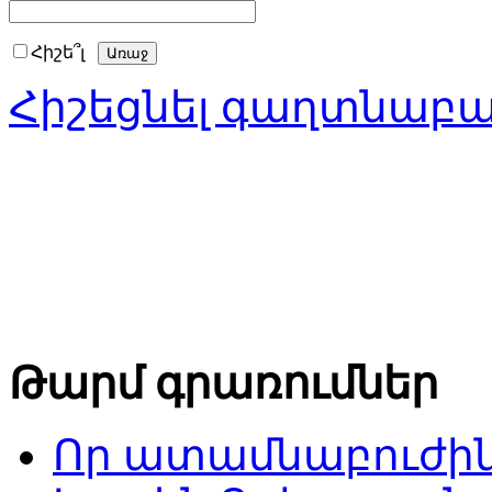
Հիշե՞լ
Հիշեցնել գաղտնաբ
Թարմ գրառումներ
Որ ատամնաբուժին