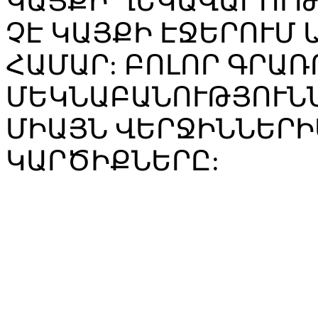
ԿԱՅՔԻ ՂԵԿԱՎԱՐՈՒ
ՉԷ ԿԱՅՔԻ ԷՋԵՐՈՒՄ
ՀԱՄԱՐ: ԲՈԼՈՐ ԳՐԱՌ
ՄԵԿՆԱԲԱՆՈՒԹՅՈՒՆՆ
ՄԻԱՅՆ ՎԵՐՋԻՆՆԵՐԻ
ԿԱՐԾԻՔՆԵՐԸ: