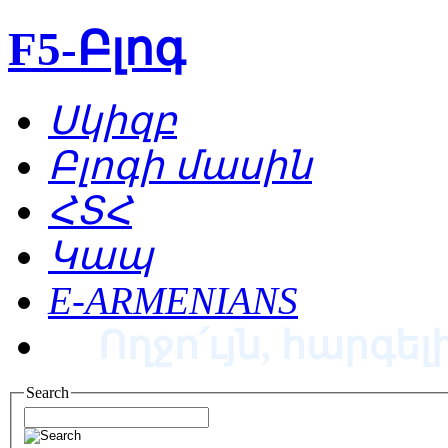
F5-Բլոգ
Սկիզբ
Բլոգի մասին
ՀՏՀ
Կապ
E-ARMENIANS
Ողջո՛ւյն, հարգելի
Search