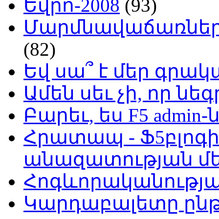
Եվրո-2008
(93)
Մարմնավաճառներ 
(82)
Եվ սա՞ է մեր գր
Ամեն սեւ չի, որ նե
Բարեւ, ես F5 admin-
Հրատապ - Ֆ5բլոգի
անազատության մ
Հոգևորականությ
Կարդաբալետը ընթ