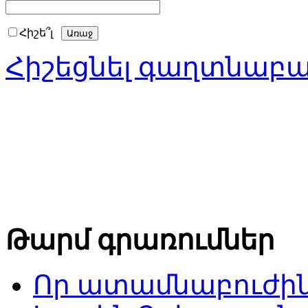
Հիշե՞լ
Հիշեցնել գաղտնաբ
Թարմ գրառումներ
Որ ատամնաբուժին