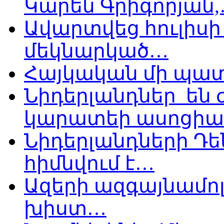
Կարեն Գրիգորյան
Ավարտվեց հուլիսի 
մեկնարկած…
Հայկական մի պատ
Նիդերլանդներ են
կարատեի ասոցիա
Նիդերլանդների Դե
հիմնվում է…
Ազերի ազգայնամոլ
խիստ…