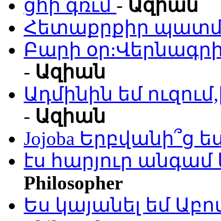
ցհի գռւմ
-
Ազիան
Հետաքրքիր պատմո
Բարի օր:Վերնագրի
-
Ազիան
Ադմինին եմ ուզու
-
Ազիան
Jojoba Երբվանի՞ց ե
էս հարյուր անգամ 
Philosopher
Ես կայանել եմ Աբ