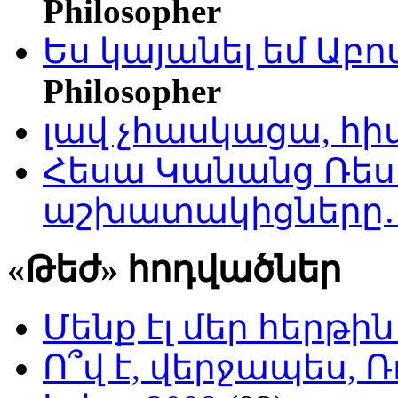
Philosopher
Ես կայանել եմ Աբ
Philosopher
լավ չհասկացա, հի
Հեսա Կանանց Ռեսո
աշխատակիցները
«Թեժ» հոդվածներ
Մենք էլ մեր հերթի
Ո՞վ է, վերջապես, Ռ