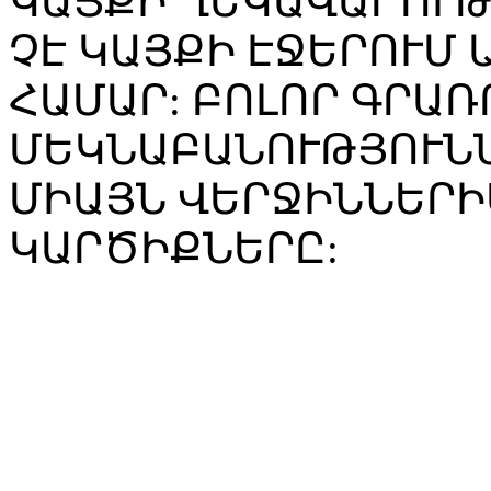
ԿԱՅՔԻ ՂԵԿԱՎԱՐՈՒ
ՉԷ ԿԱՅՔԻ ԷՋԵՐՈՒՄ
ՀԱՄԱՐ: ԲՈԼՈՐ ԳՐԱՌ
ՄԵԿՆԱԲԱՆՈՒԹՅՈՒՆՆ
ՄԻԱՅՆ ՎԵՐՋԻՆՆԵՐԻ
ԿԱՐԾԻՔՆԵՐԸ: