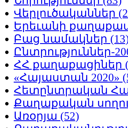
Նորություններ (83)
Վերլուծականներ (2
Երեւանի քաղաքապե
Բաց նամակներ (13
Ընտրություններ-200
ՀՀ քաղաքացիներ (
«Հայաստան 2020» (
Հետընտրական Հայ
Քաղաքական սողուն
Առօրյա (52)