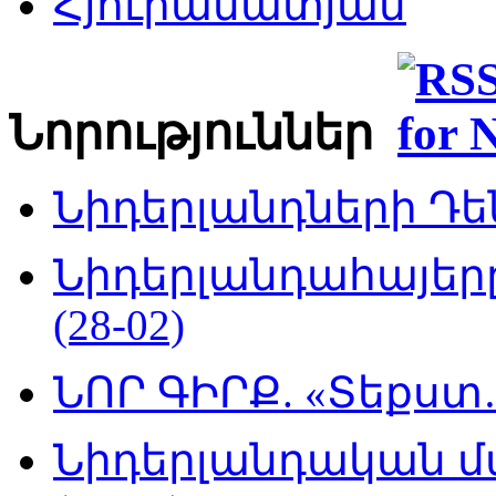
Հյուրամատյան
Նորություններ
Նիդերլանդների Դեն
Նիդերլանդահայե
(28-02)
ՆՈՐ ԳԻՐՔ. «Տեքստ…
Նիդերլանդական մ